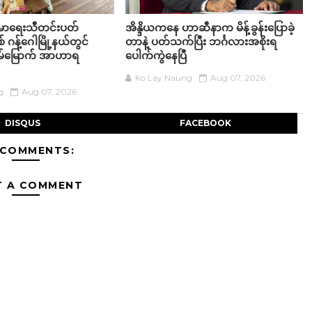
းမာရေးသီတင်းပတ်
အိန္ဒိယကနေ ဟာဆီနာက မိန့်ခွန်းပြောခဲ့
စ် ဂန့်ဂေါမြို့နယ်တွင်
တာနဲ့ ပတ်သက်ပြီး ဘင်္ဂလားအစိုးရ
်မြောက် အာဟာရ
ပေါက်ကွဲနေပြီ
Ko Lay Naung
Aug 07, 2026
g
Aug 07, 2026
DISQUS
FACEBOOK
 COMMENTS:
T A COMMENT