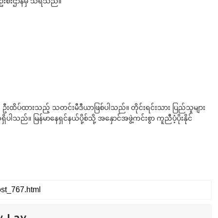
ယာဦးစီးဌာနမှ သိရသည်။
ို ဦးထိပ်ထားသည့် သတင်းမီဒီယာဖြစ်ပါသည်။ တိုင်းရင်းသား ပြည်သူများ
်။ မြန်မာနေရှင်နယ်ပို့စ်သို့ အနှောင်အဖွဲ့ကင်းစွာ ကူညီပံ့ပိုးနိုင်
w Lay