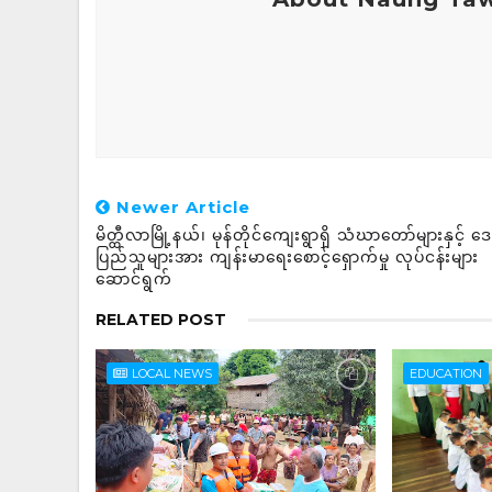
Newer Article
မိတ္ထီလာမြို့နယ်၊ မုန်တိုင်ကျေးရွာရှိ သံဃာတော်များနှင့် 
ပြည်သူများအား ကျန်းမာရေးစောင့်ရှောက်မှု လုပ်ငန်းများ
ဆောင်ရွက်
RELATED POST
LOCAL NEWS
EDUCATION