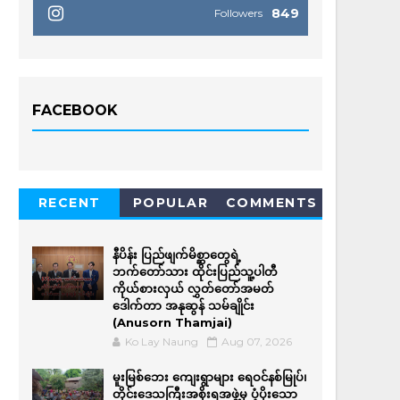
849
Followers
FACEBOOK
RECENT
POPULAR
COMMENTS
နီပိန်း ပြည်ဖျက်မိစ္ဆာတွေရဲ့
ဘက်တော်သား ထိုင်းပြည်သူ့ပါတီ
ကိုယ်စားလှယ် လွှတ်တော်အမတ်
ဒေါက်တာ အနုဆွန် သမ်ချိုင်း
(Anusorn Thamjai)
Ko Lay Naung
Aug 07, 2026
မူးမြစ်ဘေး ကျေးရွာများ ရေဝင်နစ်မြုပ်၊
တိုင်းဒေသကြီးအစိုးရအဖွဲ့မှ ပံ့ပိုးသော