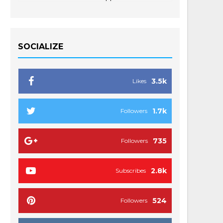
SOCIALIZE
3.5k
Likes
1.7k
Followers
735
Followers
2.8k
Subscribes
524
Followers