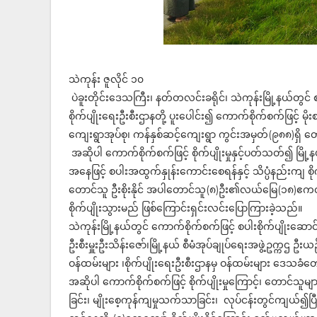
သဲကုန်း ဇူလိုင် ၁၀
ပဲခူးတိုင်းဒေသကြီး၊ နတ်တလင်းခရိုင်၊ သဲကုန်းမြို့နယ်တွင
စိုက်ပျိုးရေးဦးစီးဌာနတို့ ပူးပေါင်း၍ ကောက်စိုက်စက်ဖြင့် မိုး
ကျေးရွာအုပ်စု၊ ကန်နှစ်ဆင့်ကျေးရွာ ကွင်းအမှတ်(၉၈၈)ရှိ တော
အဆိုပါ ကောက်စိုက်စက်ဖြင့် စိုက်ပျိုးမှုနှင့်ပတ်သတ်၍ မြ
အနေဖြင့် စပါးအထွက်နှုန်းကောင်းစေရန်နှင့် သိပ္ပံနည်းကျ
တောင်သူ ဦး‌စိုးနိုင် အပါတောင်သူ(၈)ဦး၏လယ်မြေ(၁၈)ဧကတွင် ထ
စိုက်ပျိုးသွားမည် ဖြစ်ကြောင်းရှင်းလင်းပြောကြားခဲ့သည်။
သဲကုန်းမြို့နယ်တွင် ကောက်စိုက်စက်ဖြင့် စပါးစိုက်ပျိုးဆေ
ဦးစီးမှူးဦးသိန်းဇော်၊မြို့နယ် စီမံအုပ်ချုပ်ရေးအဖွဲ့ဥက္ကဌ ဦ
ဝန်ထမ်းများ ၊စိုက်ပျိုးရေးဦးစီးဌာနမှ ဝန်ထမ်းများ ဒေသခ
အဆိုပါ ကောက်စိုက်စက်ဖြင့် စိုက်ပျိုးမှုကြောင့်၊ တောင်သူမျာ
ခြင်း၊ မျိုးစေ့ကုန်ကျမှုသက်သာခြင်း၊ လုပ်ငန်းတွင်ကျယ်၍ပြီးစီး