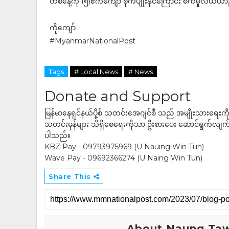
တစ်နေ့ကို (၅)ဧကကျော် စိုက်ပျိုးနိုင်ကြောင်း စက်မှုလယ်
ကိုကျော်
#MyanmarNationalPost
Tags
# Local News
# News
Donate and Support
မြန်မာနေရှင်နယ်ပို့စ် သတင်းအေဂျင်စီ သည် အမျိုးသားရေးက
သတင်းမှန်များ သိရှိစေရေးကိုသာ ဦးစားပေး ဆောင်ရွက်လျက်ရှိပါသည
ပါသည်။
KBZ Pay - 09793975969 (U Nauing Win Tun)
Wave Pay - 09692366274 (U Naing Win Tun)
Share This
About Naung Ta