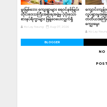
မူးမြစ်ဘေး ကျေးရွာများ ရေဝင်နစ်မြုပ်၊
ကျောင်းကျန်
တိုင်းဒေသကြီးအစိုးရအဖွဲ့မှ ပံ့ပိုးသော
လှုပ်ရှားမှုအဖြ
စားနပ်ရိက္ခာများ ဖြန့်ဝေပေးလျှက်ရှိ
တတိယအကြိမ
ကျွေးမွေး
Ko Lay Naung
Aug 07, 2026
Ko Lay Naun
BLOGGER
NO
POS