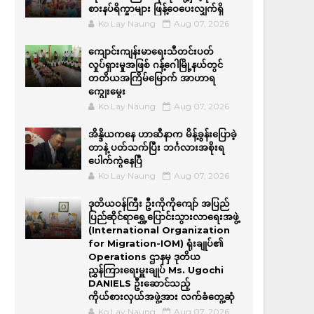
စားနပ်ရိက္ခာများ ဖြန့်ဝေပေးလျှက်ရှိ
Ko Lay Naung
Aug 07, 2026
ကျောင်းကျန်းမာရေးသီတင်းပတ်
လှုပ်ရှားမှုအဖြစ် ဂန့်ဂေါမြို့နယ်တွင်
တတိယအကြိမ်မြောက် အာဟာရ
ကျွေးမွေး
Ko Lay Naung
Aug 07, 2026
အိန္ဒိယကနေ ဟာဆီနာက မိန့်ခွန်းပြောခဲ့
တာနဲ့ ပတ်သက်ပြီး ဘင်္ဂလားအစိုးရ
ပေါက်ကွဲနေပြီ
Ko Lay Naung
Aug 07, 2026
ဒုတိယဝန်ကြီး ဦးကိုကိုကျော် အပြည်
ပြည်ဆိုင်ရာရွှေ့ပြောင်းသွားလာရေးအဖွဲ့
(International Organization
for Migration-IOM) ရုံးချုပ်၏
Operations ဌာနမှ ဒုတိယ
ညွှန်ကြားရေးမှူးချုပ် Ms. Ugochi
DANIELS ဦးဆောင်သည့်
ကိုယ်စားလှယ်အဖွဲ့အား လက်ခံတွေ့ဆုံ
Ko Lay Naung
Aug 07, 2026