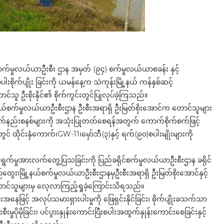
် စက်မှုလယ်ယာဦးစီး ဌာန အမှတ် (၉၄) စက်မှုလယ်ယာစခန်း နှင့်
စပါးစိုက်ပျိုး ခြင်းကို ယမန်နေ့က သဲကုန်းမြို့နယ် ကန်နှစ်ဆင့်
င်သူ ဦးစိုးနိုင်၏ စိုက်ကွင်းတွင်ပြုလုပ်ခဲ့ကြသည်။
ို့နယ်စက်မှုလယ်ယာဦးစီးဌာန ဦးစီးအရာရှိ ဦးမြတ်စိုးအောင်က တောင်သူများ
 စိုက်နည်းစနစ်များကို အသုံးပြုတတ်စေရန်အတွက် ကောက်စိုက်စက်ဖြင့်
ိုင်းနှံကောက်၊GW-11၊‌‌မှော်ဘီ(၃)နှင့် ရက်(၉၀)စပါးမျိုးများကို
ာင်ရွက်မှုအားလက်တွေ့ပြသခြင်းကို ပြည်ခရိုင်စက်မှုလယ်ယာဦးစီးဌာန ခရိုင်
းယဉ်ထွေး၊မြို့နယ်စက်မှုလယ်ယာဦးစီးဌာနမှဦးစီးအရာရှိ ဦးမြတ်စိုးအောင်နှင့်
ံတောင်သူများမှ လေ့လာကြည့်ရှုခဲ့ကြောင်းသိရသည်။
းအနေဖြင့် အလုပ်သမားရှားပါးမှုကို ဖြေရှင်းနိုင်ခြင်း၊ စိုက်ပျိုးခသက်သာ
မှုပိုမိုခြင်း၊ ပင်ပွားနှုန်းကောင်းပြီးစပါးအထွက်နှုန်းကောင်းစေခြင်းနှင့်