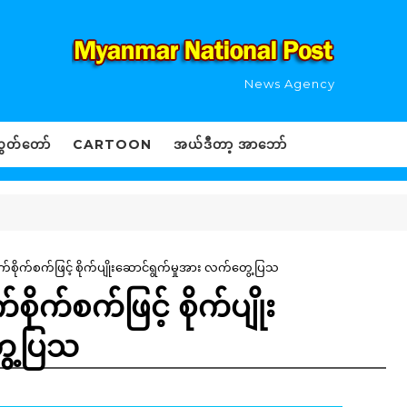
News Agency
ွှတ်တော်
CARTOON
အယ်ဒီတာ့ အာဘော်
က်စိုက်စက်ဖြင့် စိုက်ပျိုးဆောင်ရွက်မှုအား လက်တွေ့ပြသ
ိုက်စက်ဖြင့် စိုက်ပျိုး
ွေ့ပြသ