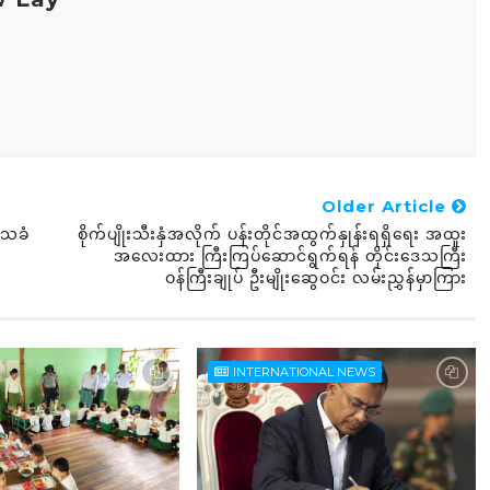
Older Article
ဒေသခံ
စိုက်ပျိုးသီးနှံအလိုက် ပန်းတိုင်အထွက်နှုန်းရရှိရေး အထူး
အလေးထား ကြီးကြပ်ဆောင်ရွက်ရန် တိုင်းဒေသကြီး
ဝန်ကြီးချုပ် ဦးမျိုးဆွေဝင်း လမ်းညွှန်မှာကြား
INTERNATIONAL NEWS