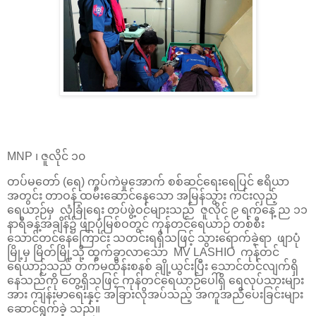
MNP ၊ ဇူလိုင် ၁၀
တပ်မတော် (ရေ) ကွပ်ကဲမှုအောက် စစ်ဆင်ရေးရေပြင် ဧရိယာ
အတွင်း တာဝန် ထမ်းဆောင်နေသော အမြန်သွား ကင်းလှည့်
ရေယာဉ်မှ လုံခြုံရေး တပ်ဖွဲ့ဝင်များသည် ဇူလိုင် ၉ ရက်နေ့ ည ၁၁
နာရီခန့်အချိန်၌ ဖျာပုံမြစ်ဝတွင် ကုန်တင်ရေယာဉ် တစ်စီး
သောင်တင်နေကြောင်း သတင်းရရှိသဖြင့် သွားရောက်ခဲ့ရာ ဖျာပုံ
မြို့မှ မြိတ်မြို့သို့ ထွက်ခွာလာသော MV LASHIO ကုန်တင်
ရေယာဉ်သည် တက်မထိန်းစနစ် ချို့ယွင်းပြီး သောင်တင်လျက်ရှိ
နေသည်ကို တွေ့ရှိသဖြင့် ကုန်တင်ရေယာဉ်ပေါ်ရှိ ရေလုပ်သားများ
အား ကျန်းမာရေးနှင့် အခြားလိုအပ်သည့် အကူအညီပေးခြင်းများ
ဆောင်ရွက်ခဲ့ သည်။