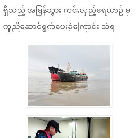
ရှိသည့် အမြန်သွား ကင်းလှည့်ရေယာဉ် မှ
ကူညီဆောင်ရွက်ပေးခဲ့ကြောင်း သိရ