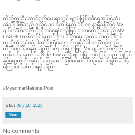
ထိုသို့ကူညီဆောင်ရွက်ပေးရာတွင် ဖျာပုံမြစ်ဝဒီရေအမြင့်ဆုံး
အချိန်ဖြစ်သည့် ဇူလိုင် ၁၀ ရက် နံနက် ၀၈ ၀၀ နာရီခန့်တွင် MV
ချမ်းလတ်လတ် ကုန်တင်ရေယာဉ်ဖြင့် သောင်တင်နေသည့် MV
LASHIO ကုန်တင်ရေယာဉ်အား သောင်မှ လွတ်မြောက်အောင်
ကူညီတွဲဆွဲစေခဲ့ပါသည်။ ၎င်းနောက် အဆိုပါ ရေယာဉ်သည်
တက်မထိန်းစနစ် ချို့ယွင်းလျက်ရှိသဖြင့် MV ချမ်းလတ်လတ်
ကုန်တင်ရေယာဉ်မှ Side Tow ဆွဲ၍ ဖျာပုံမြို့တွင် ပြန်လည် ပြုပြင်
နိုင်ရေးတို့ကို အဆင်ပြေ အောင်မြင်အောင် စီစဉ်ဆောင်ရွက်ပေးခဲ့
ကြောင်း သတင်းရရှိသည်။
#MyanmarNationalPost
a la/s
July 10, 2023
Share
No comments: