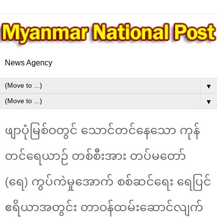
News Agency
▼
▼
ဖျာပုံမြစ်ဝတွင် သောင်တင်နေသော ကုန်
တင်ရေယာဉ် တစ်စီးအား တပ်မတော်
(ရေ) ကွပ်ကဲမှုအောက် စစ်ဆင်ရေး ရေပြင်
ဧရိယာအတွင်း တာဝန်ထမ်းဆောင်လျက်