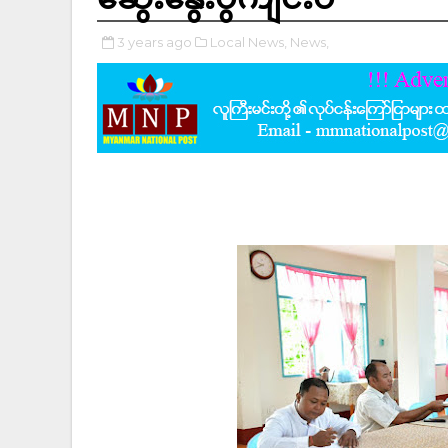
3 years ago
Local News,
News,