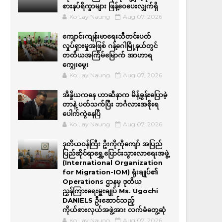
စားနပ်ရိက္ခာများ ဖြန့်ဝေပေးလျှက်ရှိ
Ko Lay Naung
Aug 07, 2026
ကျောင်းကျန်းမာရေးသီတင်းပတ်
လှုပ်ရှားမှုအဖြစ် ဂန့်ဂေါမြို့နယ်တွင်
တတိယအကြိမ်မြောက် အာဟာရ
ကျွေးမွေး
Ko Lay Naung
Aug 07, 2026
အိန္ဒိယကနေ ဟာဆီနာက မိန့်ခွန်းပြောခဲ့
တာနဲ့ ပတ်သက်ပြီး ဘင်္ဂလားအစိုးရ
ပေါက်ကွဲနေပြီ
Ko Lay Naung
Aug 07, 2026
ဒုတိယဝန်ကြီး ဦးကိုကိုကျော် အပြည်
ပြည်ဆိုင်ရာရွှေ့ပြောင်းသွားလာရေးအဖွဲ့
(International Organization
for Migration-IOM) ရုံးချုပ်၏
Operations ဌာနမှ ဒုတိယ
ညွှန်ကြားရေးမှူးချုပ် Ms. Ugochi
DANIELS ဦးဆောင်သည့်
ကိုယ်စားလှယ်အဖွဲ့အား လက်ခံတွေ့ဆုံ
Ko Lay Naung
Aug 07, 2026