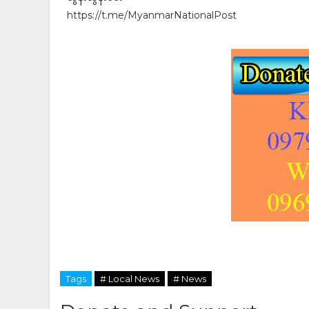
https://t.me/MyanmarNationalPost
Tags
# Local News
# News