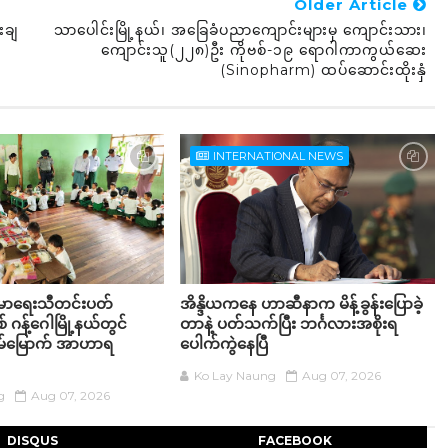
Older Article
းချ
သာပေါင်းမြို့နယ်၊ အခြေခံပညာကျောင်းများမှ ကျောင်းသား၊
ကျောင်းသူ(၂၂၈)ဦး ကိုဗစ်-၁၉ ရောဂါကာကွယ်ဆေး
(Sinopharm) ထပ်ဆောင်းထိုးနှံ
INTERNATIONAL NEWS
းမာရေးသီတင်းပတ်
အိန္ဒိယကနေ ဟာဆီနာက မိန့်ခွန်းပြောခဲ့
စ် ဂန့်ဂေါမြို့နယ်တွင်
တာနဲ့ ပတ်သက်ပြီး ဘင်္ဂလားအစိုးရ
်မြောက် အာဟာရ
ပေါက်ကွဲနေပြီ
Ko Lay Naung
Aug 07, 2026
g
Aug 07, 2026
DISQUS
FACEBOOK