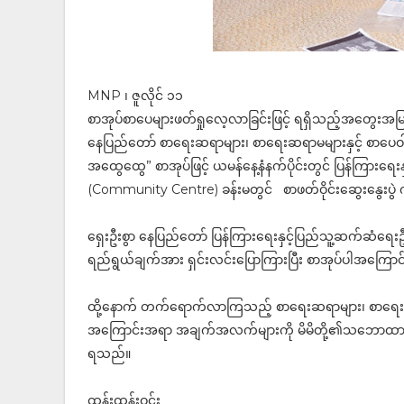
MNP ၊ ဇူလိုင် ၁၁
စာအုပ်စာပေများဖတ်ရှုလေ့လာခြင်းဖြင့် ရရှိသည့်အတွေးအမ
နေပြည်တော် စာရေးဆရာများ၊ စာရေးဆရာမများနှင့် စာပ
အထွေထွေ” စာအုပ်ဖြင့် ယမန်နေ့နံနက်ပိုင်းတွင် ပြန်ကြားရေး
(Community Centre) ခန်းမတွင် စာဖတ်ဝိုင်းဆွေးနွေးပွ
ရှေးဦးစွာ နေပြည်တော် ပြန်ကြားရေးနှင့်ပြည်သူ့ဆက်ဆံရေးဦးစ
ရည်ရွယ်ချက်အား ရှင်းလင်းပြောကြားပြီး စာအုပ်ပါအကြော
ထို့နောက် တက်ရောက်လာကြသည့် စာရေးဆရာများ၊ စာရေး
အကြောင်းအရာ အချက်အလက်များကို မိမိတို့၏သဘောထားအမြင်
ရသည်။
ထွန်းထွန်းဝင်း