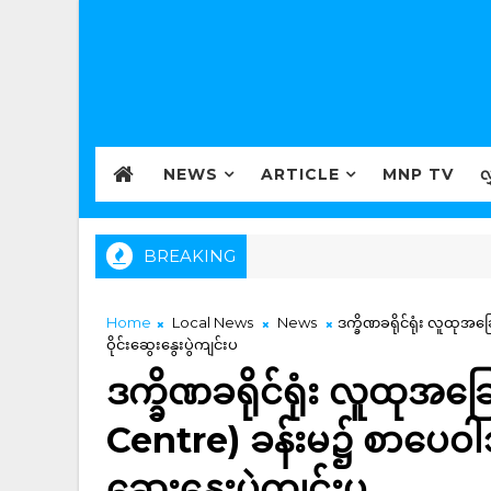
NEWS
ARTICLE
MNP TV
လ
BREAKING
Home
Local News
News
ဒက္ခိဏခရိုင်ရုံး လူထု
ဝိုင်းဆွေးနွေးပွဲကျင်းပ
ဒက္ခိဏခရိုင်ရုံး လူထုအ
Centre) ခန်းမ၌ စာပေဝါသ
ဆွေးနွေးပွဲကျင်းပ