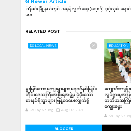
Newer Article
ကြံခင်းမြို့နယ်တွင် အခွန်လွတ်ဈေး(နေ့စဉ်) ဖွင့်လှစ် ရောင်
ပေး
RELATED POST
LOCAL NEWS
EDUCATION
မူးမြစ်ဘေး ကျေးရွာများ ရေဝင်နစ်မြုပ်၊
ကျောင်းကျန်
တိုင်းဒေသကြီးအစိုးရအဖွဲ့မှ ပံ့ပိုးသော
လှုပ်ရှားမှုအဖြ
စားနပ်ရိက္ခာများ ဖြန့်ဝေပေးလျှက်ရှိ
တတိယအကြိမ
ကျွေးမွေး
Ko Lay Naung
Aug 07, 2026
Ko Lay Naun
BLOGGER