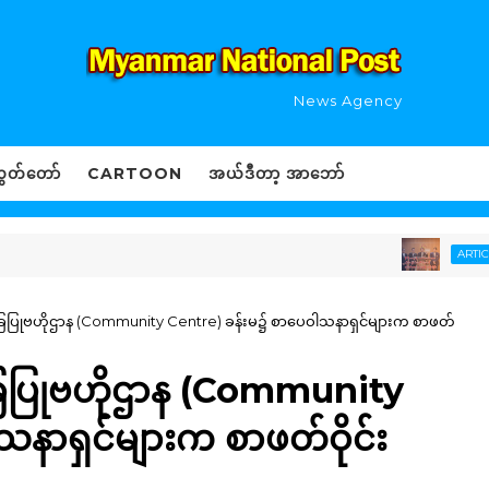
News Agency
ွှတ်တော်
CARTOON
အယ်ဒီတာ့ အာဘော်
နီပ
ARTICLE
အခြေပြုဗဟိုဌာန (Community Centre) ခန်းမ၌ စာပေဝါသနာရှင်များက စာဖတ်
ခြေပြုဗဟိုဌာန (Community
နာရှင်များက စာဖတ်ဝိုင်း