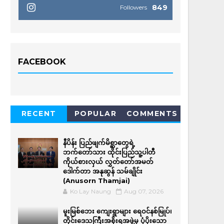
849
Followers
FACEBOOK
RECENT
POPULAR
COMMENTS
နီပိန်း ပြည်ဖျက်မိစ္ဆာတွေရဲ့
ဘက်တော်သား ထိုင်းပြည်သူ့ပါတီ
ကိုယ်စားလှယ် လွှတ်တော်အမတ်
ဒေါက်တာ အနုဆွန် သမ်ချိုင်း
(Anusorn Thamjai)
Ko Lay Naung
Aug 07, 2026
မူးမြစ်ဘေး ကျေးရွာများ ရေဝင်နစ်မြုပ်၊
တိုင်းဒေသကြီးအစိုးရအဖွဲ့မှ ပံ့ပိုးသော