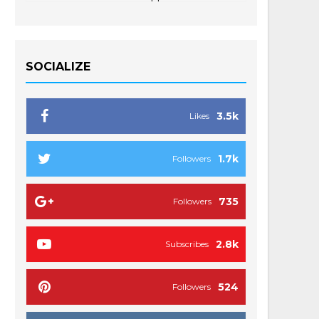
SOCIALIZE
3.5k
Likes
1.7k
Followers
735
Followers
2.8k
Subscribes
524
Followers