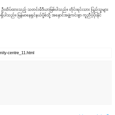
ို ဦးထိပ်ထားသည့် သတင်းမီဒီယာဖြစ်ပါသည်။ တိုင်းရင်းသား ပြည်သူများ
်။ မြန်မာနေရှင်နယ်ပို့စ်သို့ အနှောင်အဖွဲ့ကင်းစွာ ကူညီပံ့ပိုးနိုင်