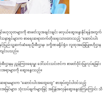
ြင်ဗဟုသုတများကို စာဖတ်သူအချင်းချင်း ဖလှယ်ဆွေးနွေးနိုင်ရန်အတွက်
ေဝါသနာရှင်များက စာရေးဆရာတက်တိုးရေးသားထားသည့် “ဆောင်းပါး
နှင့်ပြည်သူ့ဆက်ဆံရေးဦးစီးဌာန၊ ဒက္ခိဏခရိုင်ရုံး၊ လူထုအခြေပြုဗဟိုဌာန
ဲ ကျင်းပသည်။
ီးဌာနမှ ညွှန်ကြားရေးမှူး ဒေါ်သင်းသင်းဇင်က စာဖတ်ဝိုင်းပြုလုပ်ရခြင်း
င်းအရာများကို ဆွေးနွေးသည်။
ဆရာမများက “ဆောင်းပါးအထွေထွေ” စာအုပ်တွင်ပါဝင်သည့်
များ၊ သုံးသပ်ချက်များဖြင့် အပြန်အလှန်ဆွေးနွေးခဲ့ကြကြောင်း သိ