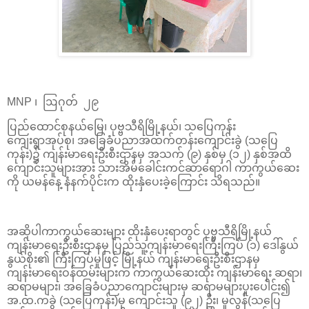
MNP ၊ ဩဂုတ် ၂၉
ပြည်ထောင်စုနယ်မြေ၊ ပုဗ္ဗသီရိမြို့နယ်၊ သပြေကုန်း
ကျေးရွာအုပ်စု၊ အခြေခံပညာအထက်တန်းကျောင်းခွဲ (သပြေ
ကုန်း)၌ ကျန်းမာရေးဦးစီးဌာနမှ အသက် (၉) နှစ်မှ (၁၂) နှစ်အထိ
ကျောင်းသူများအား သားအိမ်ခေါင်းကင်ဆာရောဂါ ကာကွယ်ဆေး
ကို ယမန်နေ့ နံနက်ပိုင်းက ထိုးနှံပေးခဲ့ကြောင်း သိရသည်။
အဆိုပါကာကွယ်ဆေးများ ထိုးနှံပေးရာတွင် ပုဗ္ဗသီရိမြို့နယ်
ကျန်းမာရေးဦးစီးဌာနမှ ပြည်သူ့ကျန်းမာရေးကြီးကြပ် (၁) ဒေါ်နွယ်
နွယ်စိုး၏ ကြီးကြပ်မှုဖြင့် မြို့နယ် ကျန်းမာရေးဦးစီးဌာနမှ
ကျန်းမာရေးဝန်ထမ်းများက ကာကွယ်ဆေးထိုး ကျန်းမာရေး ဆရာ၊
ဆရာမများ၊ အခြေခံပညာကျောင်းများမှ ဆရာမများပူးပေါင်း၍
အ.ထ.ကခွဲ (သပြေကုန်း)မှ ကျောင်းသူ (၉၂) ဦး၊ မူလွန်(သပြေ