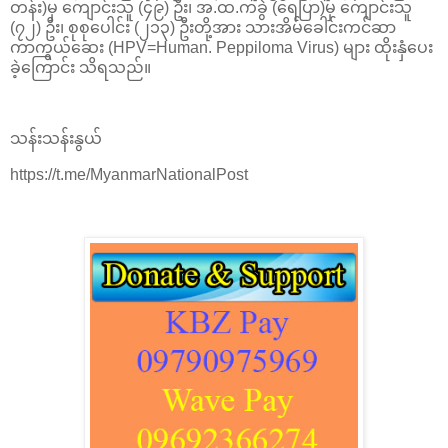
တန်း)မှ ကျောင်းသူ (၄၉) ဦး၊ အ.ထ.ကခွဲ (ရေပြာ)မှ ကျောင်းသူ
(၇၂) ဦး၊ စုစုပေါင်း (၂၁၃) ဦးတို့အား သားအိမ်ခေါင်းကင်ဆာ
ကာကွယ်ဆေး (HPV=Human. Peppiloma Virus) များ ထိုးနှံပေး
ခဲ့ကြောင်း သိရသည်။
သန်းသန်းနွယ်
https://t.me/MyanmarNationalPost