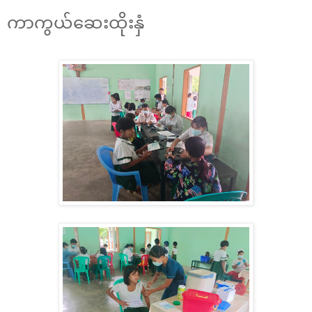
ကာကွယ်ဆေးထိုးနှံ