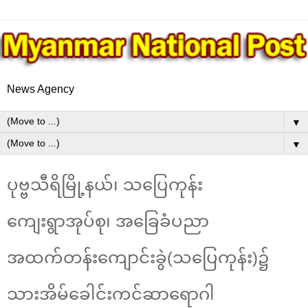
News Agency
▼
▼
ပုဗ္ဗသီရိမြို့နယ်၊ သပြေကုန်း
ကျေးရွာအုပ်စု၊ အခြေခံပညာ
အထက်တန်းကျောင်းခွဲ(သပြေကုန်း)၌
သားအိမ်ခေါင်းကင်ဆာရောဂါ