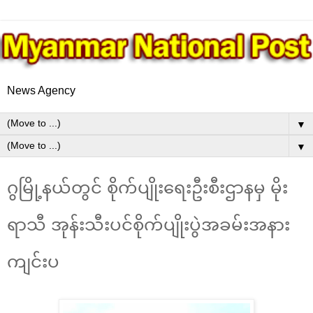
News Agency
▼
▼
ဂွမြို့နယ်တွင် စိုက်ပျိုးရေးဦးစီးဌာနမှ မိုး
ရာသီ အုန်းသီးပင်စိုက်ပျိုးပွဲအခမ်းအနား
ကျင်းပ