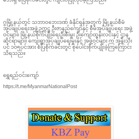
ဂွမြို့နယ်တွင် သဘာဝဘေးဒဏ် ခံနိုင်ရန်အတွက် မြို့နယ်စီမံ
အုပ်ချုပ်ရေးအဖွဲ့ဥက္ကဋ္ဌ ဦးဇာနည်ကျော်နှင့် စီမံအုပ်ချုပ်ရေး အဖွဲ့
ဝင်များ၊ မြို့နယ်စိုက်ပျိုးရေးဦးစီးမှူး ဦးကျော်ထွန်းလင်းနှင့် ဌာန
ဆိုင်ရာများ၊ ကျေးရွာအုပ်ချုပ်ရေးမှူးနှင့် အဖွဲ့ဝင်များ က အုန်းသီး
ပင် ၁၀၅ပင်အား စံပြစိုက်ခင်းတွင် စုပေါင်းစိုက်ပျိုးခဲ့ကြကြောင်း
သိရသည်။
ရွှေရည်ဝင်းကျော်
https://t.me/MyanmarNationalPost