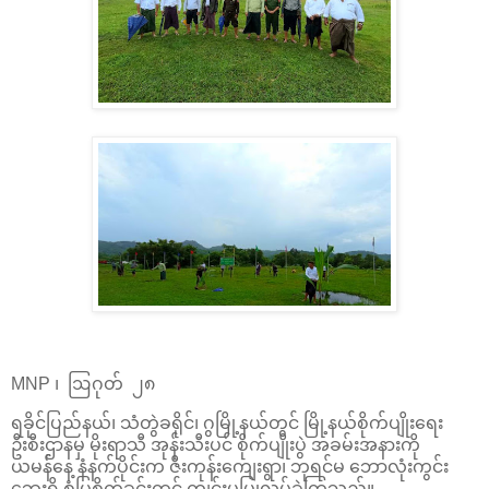
MNP ၊ ဩဂုတ် ၂၈
ရခိုင်ပြည်နယ်၊ သံတွဲခရိုင်၊ ဂွမြို့နယ်တွင် မြို့နယ်စိုက်ပျိုးရေး
ဦးစီးဌာနမှ မိုးရာသီ အုန်းသီးပင် စိုက်ပျိုးပွဲ အခမ်းအနားကို
ယမန်နေ့ နံနက်ပိုင်းက ဇီးကုန်းကျေးရွာ၊ ဘုရင်မ ဘောလုံးကွင်း
ဘေးရှိ စံပြစိုက်ခင်းတွင် ကျင်းပပြုလုပ်ခဲ့ကြသည်။