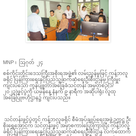
MNP ၊ ဩဂုတ် ၂၄
စစ်ကိုင်းတိုင်းဒေသကြီးအစိုးရအဖွဲ့၏ လမ်းညွှန်မှုဖြင့် ကန့်ဘလူ
ခရိုင် ပြန်ကြားရေးနှင့်ပြည်သူ့ဆက်ဆံရေးဦးစီးဌာနမှ ကြီးမှူး
ကျင်းပသော ကွန်ပျူတာအခြေခံသင်တန်း အမှတ်စဉ်(၁/
၂၀၂၃)ဖွင့်ပွဲကို ယမန်နေ့ နံနက် ၉ နာရီက အဆိုပါရုံး လူထု
အခြေပြုဗဟိုဌာန၌ ကျင်းပသည်။
သင်တန်းဖွင့်ပွဲတွင် ကန့်ဘလူခရိုင် စီမံအုပ်ချုပ်ရေးအဖွဲ့ဥက္ကဋ္ဌ ဦး
စိုးရွှေအောင်က သင်တန်းဖွင့် အမှာစကားပြောကြားပြီး ကန့်ဘလူ
ခရိုင် ပြန်ကြားရေးနှင့်ပြည်သူ့ဆက်ဆံရေးဦးစီးဌာန လက်ထောက်