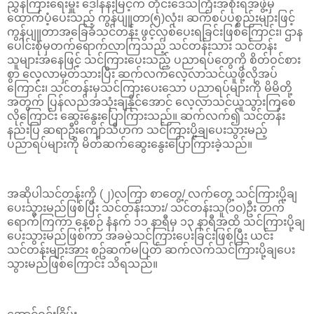
ညွှန်ကြားရေးမှူး ဒေါ်နန်းမြင့်က တိုင်းဒေသကြီးအစိုးရအဖွဲ့မှ
ထောက်ပံ့ပေးသည့် ကွန်ပျူတာ(၅)လုံး၊ ဆက်စပ်ပစ္စည်းများဖြင့်
ကွန်ပျူတာအခြေခံသင်တန်း ဖွင့်လှစ်ပေးရခြင်းဖြစ်ကြောင်း၊ ဌာန
ပေါင်းစုံမှတက်ရောက်လာကြသည့် သင်တန်းသား သင်တန်း
သူများအနေဖြင့် သင်ကြားပေးသည့် ပညာရပ်တွေကို စိတ်ဝင်စား
စွာ လေ့လာမှတ်သားပြီး ဆက်လက်လေ့လာသင်ယူဖို့လိုအပ်
ကြောင်း၊ သင်တန်းမှသင်ကြားပေးသော ပညာရပ်များကို မိမိတို့
အတွက် ပြန်လည်အသုံးချနိုင်အောင် လေ့လာသင်ယူသွားကြစေ
လိုကြောင်း ဆွေးနွေးပြောကြားသည်။ ဆက်လက်၍ သင်တန်း
နည်းပြ ဆရာဦးကျော်သီဟက သင်ကြားပို့ချပေးသွားမည့်
ပညာရပ်များကို မိတ်ဆက်ဆွေးနွေးပြောကြားခဲ့သည်။
အဆိုပါသင်တန်းကို (၂)လကြာ စာတွေ့/ လက်တွေ့ သင်ကြားပို့ချ
ပေးသွားမည်ဖြစ်ပြီး သင်တန်းသား/ သင်တန်းသူ(၁၀)ဦး တက်
ရောက်ကြကာ နေ့စဉ် နံနက် ၁၁ နာရီမှ ၁၃ နာရီအထိ သင်ကြားပို့ချ
ပေးသွားမည်ဖြစ်ကာ အခမဲ့သင်ကြားပေးခြင်းဖြစ်ပြီး ယင်း
သင်တန်းများအား စဥ်ဆက်မပြတ် ဆက်လက်သင်ကြားပို့ချပေး
သွားမည်ဖြစ်ကြောင်း သိရသည်။