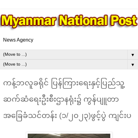
News Agency
▼
▼
ကန့်ဘလူခရိုင် ပြန်ကြားရေးနှင့်ပြည်သူ့
ဆက်ဆံရေးဦးစီးဌာနရုံး၌ ကွန်ပျူတာ
အခြေခံသင်တန်း (၁/၂၀၂၃)ဖွင့်ပွဲ ကျင်းပ