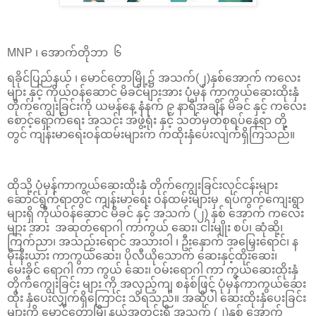
MNP ၊ အောက်တိုဘာ ၆
ရခိုင်ပြည်နယ် ၊ မောင်တောမြို့၌ အသက်(၂)နှစ်အောက် ကလေး
များ နှင့် ကိုယ်ဝန်ဆောင် မိခင်များအား ပုံမှန် ကာကွယ်ဆေးထိုးနှံ
တိုက်ကျွေးခြင်းကို ယမန်နေ့ နံနက် ၉ နာရီအချိန် မိခင် နှင့် ကလေး
စောင့်ရှောက်ရေး အသင်း အဖွဲ့ရုံး နှင့် သတ်မှတ်စုရပ်နေရာ တို့
တွင် ကျန်းမာရေးဝန်ထမ်းများက ကထိုးနှံပေးလျက်ရှိကြသည်။
ထိုသို့ ပုံမှန်ကာကွယ်ဆေးထိုးနှံ တိုက်ကျွေးခြင်းလုင်ငန်းများ
ဆောင်ရွက်ရာတွင် ကျန်းမာရေး ဝန်ထမ်းများမှ ရပ်ကွက်ကျေးရွာ
များရှိ ကိုယ်ဝန်ဆောင် မိခင် နှင့် အသက် (၂) နှစ် အောက် ကလေး
များ အား အဆုတ်ရောဂါ ကာကွယ် ဆေး၊ ငါးမျိုး စပ်၊ ဆုံဆို့၊
ကြက်ညာ၊ အသည်းရောင် အသားဝါ ၊ ဦးနှောက် အမြှေးရောင်၊ န
မိုးနီးယား ကာကွယ်ဆေး၊ ပိုလီယိုသောက် ဆေးနှင့်ထိုးဆေး၊
မေးခိုင် ရောဂါ ကာ ကွယ် ဆေး၊ ဝမ်းရောဂါ ကာ ကွယ်ဆေးထိုးနှံ
တိုက်ကျွေးခြင်း များ ကို အလှည့်ကျ စနစ်ဖြင့် ပုံမှန်ကာကွယ်ဆေး
ထိုး နှံပေးလျှက်ရှိကြောင်း သိရသည်။ အဆိုပါ ဆေးထိုးနှံပေးခြင်း
များကို မောင်တောမြို့နယ်အတွင်းရှိ အသက် (၂)နှစ် အောက်