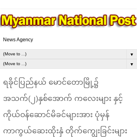
News Agency
▼
▼
ရခိုင်ပြည်နယ် မောင်တောမြို့၌
အသက်(၂)နှစ်အောက် ကလေးများ နှင့်
ကိုယ်ဝန်ဆောင်မိခင်များအား ပုံမှန်
ကာကွယ်ဆေးထိုးနှံ တိုက်ကျွေးခြင်းများ