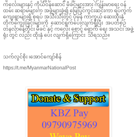
ကလေးများနှင့် ကိုယ်ဝန်ဆောင် မိခင်များအား ကျန်းမာရေး ဝန်
ထမ်း ဆရာမများက အဖွဲ့များခွဲ၍ မြေပြင်ကွင်းဆင်းကာ ရပ်ကွက်
ကျေးရွာများရှိ စုရပ် အသီးသီးတွင် ပုံမှန် ကာကွယ် ဆေးထိုးနှံ
တိုက်ကျွေးခြင်းများကို ဆောင်ရွက်ပေးလျက်ရှိပြီး အပတ်စဉ်
တနင်္လာနေ့တိုင်း မိခင် နှင့် ကလေး စောင့် ရှောက် ရေး အသင်း အဖွဲ့
ရုံး တွင် လည်း ထိုးနှံ ပေး လျက်ရှိကြောင်း သိရသည်။
သက်လွင်စိုး ၊အောင်ကျော်စိန်
https://t.me/MyanmarNationalPost