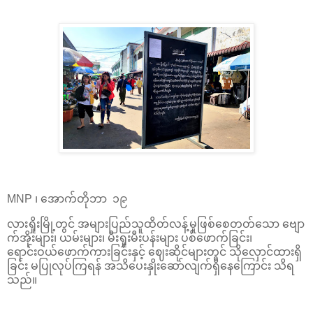
MNP ၊ အောက်တိုဘာ ၁၉
လားရှိုးမြို့တွင် အများပြည်သူထိတ်လန့်မှုဖြစ်စေတတ်သော ဗျော
က်အိုးများ၊ ယမ်းများ၊ မီးရှုးမီးပန်းများ ပစ်ဖောက်ခြင်း၊
ရောင်းဝယ်ဖောက်ကားခြင်းနှင့် ဈေးဆိုင်များတွင် သိုလှောင်ထားရှိ
ခြင်း မပြုလုပ်ကြရန် အသိပေးနှိုးဆော်လျက်ရှိနေကြောင်း သိရ
သည်။