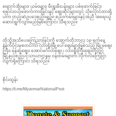
ဗျောက်အိုးများ၊ ယမ်းများ၊ မီးရှုးမီးပန်းများ ပစ်ဖောက်ခြင်း၊
ရောင်းဝယ်ဖောက်ကားခြင်းနှင့် ဈေးဆိုင်များတွင် သိုလှောင်ထားရှိ
ပါက တည်ဆဲဥပဒေစည်းမျဉ်း၊ စည်းကမ်းများနှင့်အညီ အရေးယူ
ဆောင်ရွက်သွားမည်ဖြစ်ကြောင်း သိရသည်။
ထိုသို့အသိပေးကြေညာခြင်းကို အောက်တိုဘာလ ၁၉ ရက်နေ့
နံနက်ပိုင်းမှစတင်ကာ လားရှိုးမြို့ပေါ် ဈေးများဖြစ်သည့် မြို့မဈေး
ကြီး၊ မန်ဆူဈေး၊ အောင်မင်္ဂလာဈေး ၊ လားရှိုးကြီးဈေးတို့တွင်
မြို့နယ်စည်ပင်သာယာဌာနမှ ဝန်ထမ်းများက လိုက်လံကြေငြာ
လျက်ရှိကြောင်း သိရသည်။
စိုင်းထွန်း
https://t.me/MyanmarNationalPost