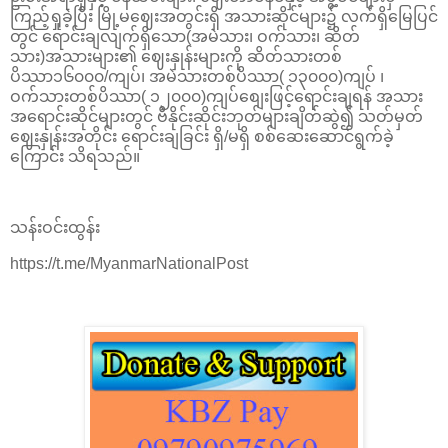
ကြည့်ရှုခဲ့ပြီး မြို့မဈေးအတွင်းရှိ အသားဆိုင်များ၌ လက်ရှိမြေပြင်
တွင် ရောင်းချလျက်ရှိသော(အမဲသား၊ ဝက်သား၊ ဆိတ်
သား)အသားများ၏ ဈေးနှုန်းများကို ဆိတ်သားတစ်
ပိဿာ၁၆၀၀၀/ကျပ်၊ အမဲသားတစ်ပိဿာ( ၁၃၀၀၀)ကျပ် ၊
ဝက်သားတစ်ပိဿာ( ၁၂၀၀၀)ကျပ်စျေးဖြင့်ရောင်းချရန် အသား
အရောင်းဆိုင်များတွင် ဗီနိုင်းဆိုင်းဘုတ်များချိတ်ဆွဲ၍ သတ်မှတ်
ဈေးနှုန်းအတိုင်း ရောင်းချခြင်း ရှိ/မရှိ စစ်ဆေးဆောင်ရွက်ခဲ့
ကြောင်း သိရသည်။
သန်းဝင်းထွန်း
https://t.me/MyanmarNationalPost