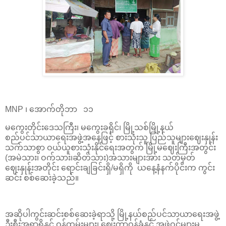
MNP ၊ အောက်တိုဘာ ၁၁
မကွေးတိုင်းဒေသကြီး၊ မကွေးခရိုင်၊ မြို့သစ်မြို့နယ်
စည်ပင်သာယာရေးအဖွဲ့အနေဖြင့် စားသုံးသူ ပြည်သူများဈေးနှုန်း
သက်သာစွာ ဝယ်ယူစားသုံးနိုင်ရေးအတွက် မြို့မဈေးကြီးအတွင်း
(အမဲသား၊ ဝက်သား၊ဆိတ်သား)အသားများအား သတ်မှတ်
ဈေးနှုန်းအတိုင်း ရောင်းချခြင်းရှိ/မရှိကို ယနေ့နံနက်ပိုင်းက ကွင်း
ဆင်း စစ်ဆေးခဲ့သည်။
အဆိုပါကွင်းဆင်းစစ်ဆေးခဲ့ရာသို့ မြို့နယ်စည်ပင်သာယာရေးအဖွဲ့
ဦးစီးအရာရှိနှင့် ဝန်ထမ်းများ၊ ဈေးတာဝန်ခံနှင့် အဖွဲ့ဝင်များမှ