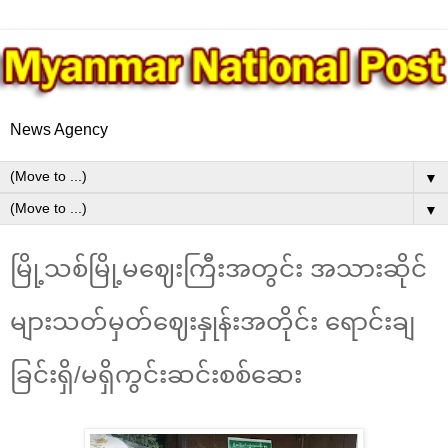
News Agency
▼
▼
မြို့သစ်မြို့မဈေးကြီးအတွင်း အသားဆိုင်
များသတ်မှတ်ဈေးနှုန်းအတိုင်း ရောင်းချ
ခြင်းရှိ/မရှိကွင်းဆင်းစစ်ဆေး