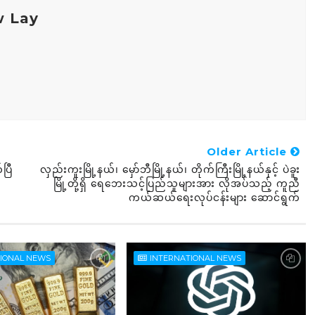
w Lay
Older Article
ပြီ
လှည်းကူးမြို့နယ်၊ မှော်ဘီမြို့နယ်၊ တိုက်ကြီးမြို့နယ်နှင့် ပဲခူး
မြို့တို့ရှိ ရေဘေးသင့်ပြည်သူများအား လိုအပ်သည့် ကူညီ
ကယ်ဆယ်ရေးလုပ်ငန်းများ ဆောင်ရွက်
TIONAL NEWS
INTERNATIONAL NEWS