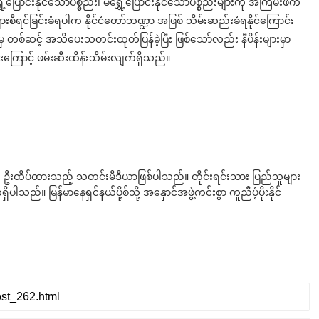
ပြောင်းနိုင်သောပစ္စည်း၊ မရွှေ့ပြောင်းနိုင်သောပစ္စည်းများကို အကြမ်းဖက်
ှားစီရင်ခြင်းခံရပါက နိုင်ငံတော်ဘဏ္ဍာ အဖြစ် သိမ်းဆည်းခံရနိုင်ကြောင်း
ားမှ တစ်ဆင့် အသိပေးသတင်းထုတ်ပြန်ခဲ့ပြီး ဖြစ်သော်လည်း နီပိန်းများမှာ
းကြောင့် ဖမ်းဆီးထိန်းသိမ်းလျက်ရှိသည်။
ို ဦးထိပ်ထားသည့် သတင်းမီဒီယာဖြစ်ပါသည်။ တိုင်းရင်းသား ပြည်သူများ
်။ မြန်မာနေရှင်နယ်ပို့စ်သို့ အနှောင်အဖွဲ့ကင်းစွာ ကူညီပံ့ပိုးနိုင်