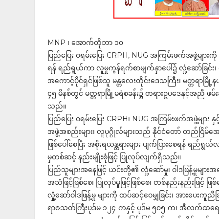
MNP ၊ အောက်တိုဘာ ၁၀
ပြည်ပြေး ဝရမ်းပြေး CRPH, NUG အကြမ်းဖက်အဖွဲ့များကို ထ
ရန် ရည်ရွယ်ကာ လူမှုကွန်ရက်စာမျက်နှာပေါ်၌ လှုံ့ဆော်ခြင်း
အကောင့်ပိုင်ရှင်ဖြစ်သူ မန္တလေးတိုင်းဒေသကြီး၊ မတ္တရာမြို့
၄၅ မိနစ်တွင် မတ္တရာမြို့မရဲစခန်း၌ တရားဥပဒေနှင့်အညီ ဖမ်း
သည်။
ပြည်ပြေး ဝရမ်းပြေး CRPH၊ NUG အကြမ်းဖက်အဖွဲ့များ နှင့်
အဖွဲ့အစည်းများ၊ လူပုဂ္ဂိုလ်များသည် နိုင်ငံတော် တည်ငြိမ
ဖြစ်ပေါ်စေပြီး အစိုးရယန္တရားများ ပျက်ပြားစေရန် ရည်ရွယ်လျက် 
မှတစ်ဆင့် နည်းမျိုးစုံဖြင့် ပြုလုပ်လျက်ရှိသည်။
ပြည်သူများအနေဖြင့် ယင်းတို့၏ လှုံ့ဆော်မှု၊ ဝါဒဖြန့်မှုမ
အသံဖြင့်ဖြစ်စေ၊ ပြုလုပ်မှုဖြင့်ဖြစ်စေ၊ တစ်နည်းနည်းဖြင့် ဖ
လှုံ့ဆော်ဝါဒဖြန့်မှု များကို ထပ်ဆင့်ဝေမျှခြင်း၊ အားပေးကူည
ရာဇသတ်ကြီးပုဒ်မ ၁၂၄-ကနှင့် ပုဒ်မ ၅၀၅-က၊ အီလက်ထရေ