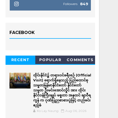
849
Followers
FACEBOOK
RECENT
POPULAR
COMMENTS
ထိုင်းနိုင်ငံ၌ တရားဝင်ခရီးစဉ် (Official
Visit) ရောက်ရှိနေသည့် ပြည်ထောင်စု
သမ္မတမြန်မာနိုင်ငံတော် နိုင်ငံတော်
သမ္မတ ဦးမင်းအောင်လှိုင် အား ထိုင်း
နိုင်ငံဝန်ကြီးချုပ် မစ္စတာ အနုထင် ချာဝီရ
ကွန် က ဂုဏ်ပြုညစာစားပွဲဖြင့် တည်ခင်း
ဧည့်ခံ
Ko Lay Naung
Aug 06, 2026