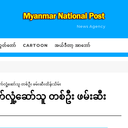
News Agency
ွှတ်တော်
CARTOON
အယ်ဒီတာ့ အာဘော်
်လှုံ့ဆော်သူ တစ်ဦး ဖမ်းဆီးထိန်းသိမ်း
်လှုံ့ဆော်သူ တစ်ဦး ဖမ်းဆီး