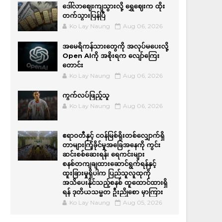
ဒေါ်လာဈေးကျသွားလို့ ရွှေဈေးက ထိုး
တက်သွားပြန်ပြီ
Ko Lay Naung
Aug 06, 2026
အမေရိကန်သားတွေကို အလုပ်မပေးလို့
Open AIကို အစိုးရက လျော်ကြေး
တောင်း
Ko Lay Naung
Aug 06, 2026
ကွက်လပ်ဖြည့်သူ
Ko Lay Naung
Aug 06, 2026
ဧရာဝတီနှင့် ငဝန်မြစ်ရိုးတစ်လျှောက်ရှိ
တာများကြံ့ခိုင်မှုအခြေအနေကို ကွင်း
ဆင်းစစ်ဆေးရန်၊ ရေကင်းများ
စနစ်တကျချထားဆောင်ရွက်ရန်နှင့်
ထူးခြားမှုရှိပါက ပြည်သူလူထုကို
အသိပေးနိုင်သည့်စနစ် ထူထောင်ထားရှိ
ရန် ဒုတိယသမ္မတ ဦးညိုစော မှာကြား
Ko Lay Naung
Aug 05, 2026