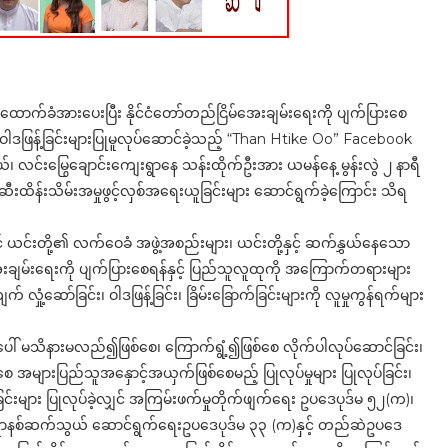
ောက်ခံအားပေးပြီး နိုင်ငံတော်တည်ငြိမ်အေးချမ်းရေးကို ပျက်ပြားစေ
၊ ဝါဒဖြန့်ခြင်းများပြုမူလုပ်ဆောင်ခဲ့သည့် “Than Htike Oo” Facebook
နယ်၊ လင်းမြွေချောင်းကျေးရွာနေ သန်းထိုက်ဦးအား ယမန်နေ့ မွန်းလွဲ ၂ နာရီ
ဆီးထိန်းသိမ်းအမှုဖွင့်လှစ်အရေးယူခြင်းများ ဆောင်ရွက်ခဲ့ကြောင်း သိရ
 ယင်းတို့၏ လက်ဝေခံ အဖွဲ့အစည်းများ၊ ယင်းတို့နှင့် ဆက်နွှယ်နေသော
်အေးချမ်းရေးကို ပျက်ပြားစေရန်နှင့် ပြည်သူလူထုကို အကြောက်တရားများ
လှုံ့ဆော်ခြင်း၊ ဝါဒဖြန့်ခြင်း၊ ခြိမ်းခြောက်ခြင်းများကို လူမှုကွန်ရက်များ
ျားအပေါ် မသိနားမလည်၍ဖြစ်စေ၊ ကြောက်ရွံ့၍ဖြစ်စေ လိုက်ပါလုပ်ဆောင်ခြင်း၊
ြစ်စေ အများပြည်သူအနှောင့်အယှက်ဖြစ်စေမည့် ပြုလုပ်မှုများ ပြုလုပ်ခြင်း၊
ီခြင်းများ ပြုလုပ်ခဲ့လျှင် အကြမ်းဖက်မှုတိုက်ဖျက်ရေး ဥပဒေပုဒ်မ ၅၂(က)၊
ာနစ်ဆက်သွယ် ဆောင်ရွက်ရေးဥပဒေပုဒ်မ ၃၃ (က)နှင့် တည်ဆဲဥပဒေ