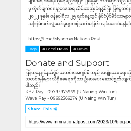
များအရ အရေးယူခံရမည့်အပြင် ပြစ်မှုနှင့် သက်ဆိုင်သည့် ရွှေ့
မှု တိုက်ဖျက်ရေးဥပဒေအရ သိမ်းဆည်းခံရနိုင်ပြီး ပြစ်မှုထင်ရ
၂၀၂၂ ခုနှစ်၊ ဇန်နဝါရီလ ၂၅ ရက်နေ့တွင် နိုင်ငံပိုင်မီဒီယာမျ
အကြမ်းဖက်လှုံ့ဆော်မှုများ စဉ်ဆက်မပြတ် လုပ်ဆောင်နေခြင်
https://t.me/MyanmarNationalPost
Tags
# Local News
# News
Donate and Support
မြန်မာနေရှင်နယ်ပို့စ် သတင်းအေဂျင်စီ သည် အမျိုးသားရေးက
သတင်းမှန်များ သိရှိစေရေးကိုသာ ဦးစားပေး ဆောင်ရွက်လျက်ရှိပါသည
ပါသည်။
KBZ Pay - 09793975969 (U Nauing Win Tun)
Wave Pay - 09692366274 (U Naing Win Tun)
Share This