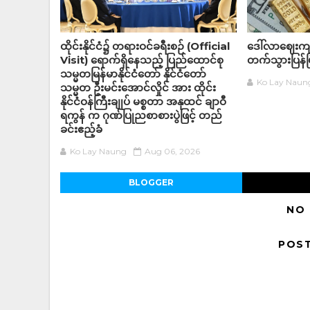
ထိုင်းနိုင်ငံ၌ တရားဝင်ခရီးစဉ် (Official
ဒေါ်လာဈေးကျသ
Visit) ရောက်ရှိနေသည့် ပြည်ထောင်စု
တက်သွားပြန်ပ
သမ္မတမြန်မာနိုင်ငံတော် နိုင်ငံတော်
Ko Lay Naun
သမ္မတ ဦးမင်းအောင်လှိုင် အား ထိုင်း
နိုင်ငံဝန်ကြီးချုပ် မစ္စတာ အနုထင် ချာဝီ
ရကွန် က ဂုဏ်ပြုညစာစားပွဲဖြင့် တည်
ခင်းဧည့်ခံ
Ko Lay Naung
Aug 06, 2026
BLOGGER
NO
POS