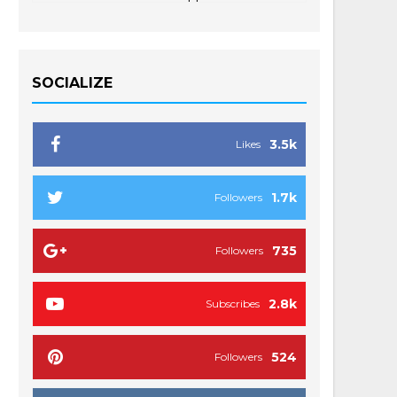
SOCIALIZE
3.5k
Likes
1.7k
Followers
735
Followers
2.8k
Subscribes
524
Followers