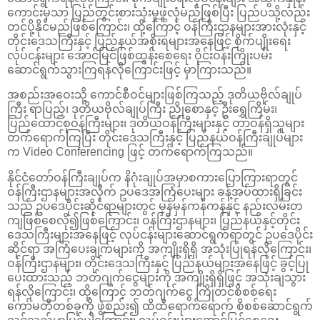
ကောင်းမှသာ ပြည်တွင်းစားသုံးမှုဖူလုံမည်ဖြစ်ပြီး ပြည်ပသို့လည်း
တင်ပို့နိုင်မည်ဖြစ်ကြောင်း၊ ထို့ကြောင့် ဝန်ကြီးဌာနများအားလုံးနှင့်
တိုင်းဒေသကြီးနှင့် ပြည်နယ်အစိုးရများအနေဖြင့် စိုက်ပျိုးရေး
လုပ်ငန်းများ အောင်မြင်ဖြစ်ထွန်းစေရေး ဝိုင်းဝန်းကြိုးပမ်း
ဆောင်ရွက်သွားကြရန်လိုကြောင်းဖြင့် မှာကြားသည်။
အစည်းအဝေးသို့ ကောင်စီဝင်များဖြစ်ကြသည့် ဒုတိယဗိုလ်ချုပ်
ကြီး ရာပြည့်၊ ဒုတိယဗိုလ်ချုပ်ကြီး ညိုစောနှင့် ဦးရွှေကြိမ်း၊
ပြည်ထောင်စုဝန်ကြီးများ၊ ဒုတိယဝန်ကြီးများနှင့် တာဝန်ရှိသူများ
တက်ရောက်ကြပြီး တိုင်းဒေသကြီးနှင့် ပြည်နယ်ဝန်ကြီးချုပ်များ
က Video Conferencing ဖြင့် တက်ရောက်ကြသည်။
နိုင်ငံတော်ဝန်ကြီးချုပ်က နိဂုံးချုပ်အမှာစကားပြောကြားရာတွင်
ဝန်ကြီးဌာနများအလိုက် ဥပဒေအကြံပေးများ ခန့်အပ်ထားရှိခြင်း
သည် ဥပဒေပိုင်းဆိုင်ရာများတွင် မှန်မှန်ကန်ကန်နှင့် နည်းလမ်းတ
ကျဖြစ်စေလို၍ဖြစ်ကြောင်း၊ ဝန်ကြီးဌာနများ၊ ပြည်နယ်နှင့်တိုင်း
ဒေသကြီးများအနေဖြင့် လုပ်ငန်းများဆောင်ရွက်ရာတွင် ဥပဒေပိုင်း
ဆိုင်ရာ အကြံပေးချက်များကို အကျိုးရှိရှိ အသုံးပြုရန်လိုကြောင်း၊
ဝန်ကြီးဌာနများ၊ တိုင်းဒေသကြီးနှင့် ပြည်နယ်များအနေဖြင့် ခွင့်ပြု
ပေးထားသည့် ဘတ်ဂျက်ငွေများကို အကျိုးရှိရှိဖြင့် အသုံးချသွား
ရန်လိုကြောင်း၊ ထို့ကြောင့် ဘတ်ဂျက်ငွေ ကြိုတင်စိစစ်ရေး
ကော်မတီတစ်ခုကို ဖွဲ့စည်း၍ ထိထိရောက်ရောက် စိစစ်ဆောင်ရွက်