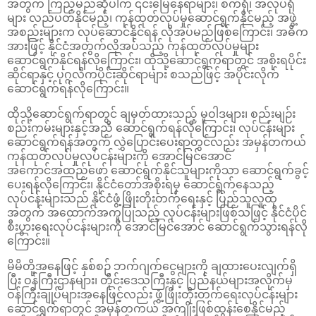
အတွက် ကြည့်မည်ဆိုပါက ၎င်းမြေနေရာများ၊ စက်ရုံ၊ အလုပ်ရုံ
များ လည်ပတ်နိုင်မည့်၊ ကုန်ထုတ်လုပ်မှုဆောင်ရွက်နိုင်မည့် အဖွဲ့
အစည်းများက လုပ်ဆောင်နိုင်ရန် လိုအပ်မည်ဖြစ်ကြောင်း၊ အဓိက
အားဖြင့် နိုင်ငံအတွက်လိုအပ်သည့် ကုန်ထုတ်လုပ်မှုများ
ဆောင်ရွက်နိုင်ရန်လိုကြောင်း၊ ထိုသို့ဆောင်ရွက်ရာတွင် အစိုးရပိုင်း
ဆိုင်ရာနှင့် ပုဂ္ဂလိကပိုင်းဆိုင်ရာများ စသည်ဖြင့် အပိုင်းလိုက်
ဆောင်ရွက်ရန်လိုကြောင်း။
ထိုသို့ဆောင်ရွက်ရာတွင် ချမှတ်ထားသည့် မူဝါဒများ၊ စည်းမျဉ်း
စည်းကမ်းများနှင့်အညီ ဆောင်ရွက်ရန်လိုကြောင်း၊ လုပ်ငန်းများ
ဆောင်ရွက်ရန်အတွက် လွှဲပြောင်းပေးရာတွင်လည်း အမှန်တကယ်
ကုန်ထုတ်လုပ်မှုလုပ်ငန်းများကို အောင်မြင်အောင်
အကောင်အထည်ဖော် ဆောင်ရွက်နိုင်သူများကိုသာ ဆောင်ရွက်ခွင့်
ပေးရန်လိုကြောင်း၊ နိုင်ငံတော်အစိုးရမှ ဆောင်ရွက်နေသည့်
လုပ်ငန်းများသည် နိုင်ငံဖွံ့ဖြိုးတိုးတက်ရေးနှင့် ပြည်သူလူထု
အတွက် အထောက်အကူပြုသည့် လုပ်ငန်းများဖြစ်သဖြင့် နိုင်ငံပိုင်
စီးပွားရေးလုပ်ငန်းများကို အောင်မြင်အောင် ဆောင်ရွက်သွားရန်လို
ကြောင်း။
မိမိတို့အနေဖြင့် နှစ်စဉ် ဘက်ဂျက်ငွေများကို ချထားပေးလျက်ရှိ
ပြီး ဝန်ကြီးဌာနများ၊ တိုင်းဒေသကြီးနှင့် ပြည်နယ်များအလိုက်မှ
ဝန်ကြီးချုပ်များအနေဖြင့်လည်း ဖွံ့ဖြိုးတိုးတက်ရေးလုပ်ငန်းများ
ဆောင်ရွက်ရာတွင် အမှန်တကယ် အကျိုးဖြစ်ထွန်းစေနိုင်မည့်