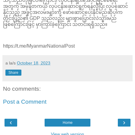
သင့်သည်ဟုမြင်ပါကြောင်း၊ လုပ်ငန်းများအောင်မြင်စေရေး
အတွက် အမှန်တကယ် လုပ်ငန်းဆောင်ရွက်ရန်လိုပြီး လုပ်ဆောင်
နိုင်သည့် အခွင့်အလမ်းများကို ဖော်ဆောင်ပေးနိုင်မည်ဆိုပါက
တိုင်းပြည်၏ GDP သည်လည်း များစွာပြောင်းလဲသွားမည်
ဖြစ်ကြောင်းဖြင့် မှာကြားခဲ့ကြောင်း သတင်းရရှိသည်။
https://t.me/MyanmarNationalPost
a la/s
October 18, 2023
Share
No comments:
Post a Comment
‹
›
Home
View web version