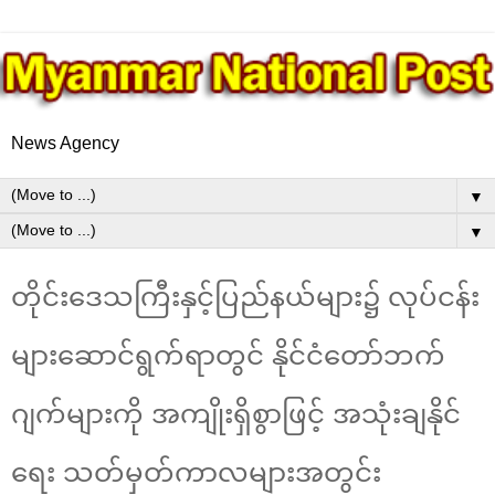
News Agency
▼
▼
တိုင်းဒေသကြီးနှင့်ပြည်နယ်များ၌ လုပ်ငန်း
များဆောင်ရွက်ရာတွင် နိုင်ငံတော်ဘက်
ဂျက်များကို အကျိုးရှိစွာဖြင့် အသုံးချနိုင်
ရေး သတ်မှတ်ကာလများအတွင်း