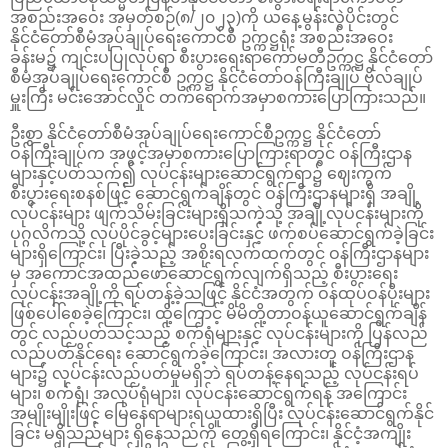
အစည်းအဝေး အမှတ်စဉ်(၈/၂၀၂၃)ကို ယနေ့မွန်းလွဲပိုင်းတွင်
နိုင်ငံတော်စီမံအုပ်ချုပ်ရေးကောင်စီ ဥက္ကဋ္ဌရုံး အစည်းအဝေး
ခန်းမ၌ ကျင်းပပြုလုပ်ရာ စီးပွားရေးရာကော်မတီဥက္ကဋ္ဌ နိုင်ငံတော်
စီမံအုပ်ချုပ်ရေးကောင်စီ ဥက္ကဋ္ဌ နိုင်ငံတော်ဝန်ကြီးချုပ် ဗိုလ်ချုပ်
မှူးကြီး မင်းအောင်လှိုင် တက်ရောက်အမှာစကားပြောကြားသည်။
ဦးစွာ နိုင်ငံတော်စီမံအုပ်ချုပ်ရေးကောင်စီဥက္ကဋ္ဌ နိုင်ငံတော်
ဝန်ကြီးချုပ်က အဖွင့်အမှာစကားပြောကြားရာတွင် ဝန်ကြီးဌာန
များနှင့်ပတ်သက်၍ လုပ်ငန်းများဆောင်ရွက်ရာ၌ ဈေးကွက်
စီးပွားရေးစနစ်ဖြင့် ဆောင်ရွက်ချိန်တွင် ဝန်ကြီးဌာနများရှိ အချို့
လုပ်ငန်းများ ဖျက်သိမ်းခြင်းများရှိသကဲ့သို့ အချို့လုပ်ငန်းများကို
ပုဂ္ဂလိကသို့ လုပ်ပိုင်ခွင့်များပေးခြင်းနှင့် ဖက်စပ်ဆောင်ရွက်ခဲ့ခြင်း
များရှိကြောင်း၊ ပြီးခဲ့သည့် အစိုးရလက်ထက်တွင် ဝန်ကြီးဌာနများ
မှ အကောင်အထည်ဖော်ဆောင်ရွက်လျက်ရှိသည့် စီးပွားရေး
လုပ်ငန်းအချို့ကို ရပ်တန့်ခဲ့သဖြင့် နိုင်ငံအတွက် ဝန်ထုပ်ဝန်ပိုးများ
ဖြစ်ပေါ်စေခဲ့ကြောင်း၊ ထို့ကြောင့် မိမိတို့တာဝန်ယူဆောင်ရွက်ချိန်
တွင် လည်ပတ်သင့်သည့် စက်ရုံများနှင့် လုပ်ငန်းများကို ပြန်လည်
လည်ပတ်နိုင်ရေး ဆောင်ရွက်ခဲ့ကြောင်း၊ အလားတူ ဝန်ကြီးဌာန
များ၌ လုပ်ငန်းလည်ပတ်မှုမရှိဘဲ ရပ်တန့်နေရသည့် လုပ်ငန်းရပ်
များ၊ စက်ရုံ၊ အလုပ်ရုံများ၊ လုပ်ငန်းဆောင်ရွက်ရန် အကြောင်း
အမျိုးမျိုးဖြင့် မြေနေရာများရယူထားရှိပြီး လုပ်ငန်းဆောင်ရွက်နိုင်
ခြင်း မရှိသည်များ ရှိနေသည်ကို တွေ့ရှိရကြောင်း၊ နိုင်ငံ့အကျိုး