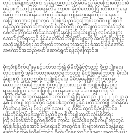
လုပ်ငန်းများအတွက် အမှန်တကယ်လိုအပ်မည့် ငွေကြေးတောင်းခံ
မှုများကိုသာ ဖြစ်စေရန်လိုကြောင်း၊ နိုင်ငံတော်ဖွံ့ဖြိုးတိုးတက်ရေး
အတွက် လမ်းပန်းဆက်သွယ်ရေး၊ ကျန်းမာရေး၊ ပညာရေးနှင့်
အခြားကဏ္ဍများစွာတွင် သုံးစွဲရမည့်ငွေကြေးပမာဏ များစွာရှိ
နေသည်ဖြစ်သည့်အတွက် စနစ်တကျ တွက်ချက်တောင်းခံသွား
စေလိုကြောင်း၊ တိုင်းဒေသကြီးနှင့်ပြည်နယ်များ၌ လုပ်ငန်းများ
ဆောင်ရွက်ရာတွင် နိုင်ငံတော်ဘက်ဂျက်များကို အကျိုးရှိစွာဖြင့်
အသုံးချနိုင်ရေး သတ်မှတ်ကာလများအတွင်း အောင်မြင်အောင်
အကောင်အထည်ဖော် ဆောင်ရွက်ရန်လိုကြောင်း။
မိုးသီးနှံစိုက်ပျိုးမှုနှင့်ပတ်သက်၍ မိမိတို့နိုင်ငံသည် စိုက်ပျိုးရေး
လုပ်ငန်းကို အဓိကထားဆောင်ရွက်သည့် နိုင်ငံဖြစ်ကြောင်း၊ မိုးသီး
နှံများကို ပြည့်ဝစွာစိုက်ပျိုးနိုင်ရေး မိမိအနေဖြင့် တိုက်တွန်း
ဆောင်ရွက်ခဲ့ကြောင်း၊ စိုက်ပျိုးထားသည့် စိုက်ပျိုးမြေများ၌
ရာနှုန်းပြည့် အောင်မြင်ဖြစ်ထွန်းစေရေး ဆောင်ရွက်ရန်လို
ကြောင်း၊ အထွက်နှုန်းနှင့်ပတ်သက်၍ ပြီးခဲ့သည့် ၂၀၂၂-၂၀၂၃ ခု
နှစ် စိုက်ပျိုးရာသီတွင် နွေစပါးထွက်ရှိမှုနှင့် ပတ်သက်၍ တစ်နိုင်ငံ
လုံးအနေဖြင့် ပျမ်းမျှ ၉၆ ဒသမ ၂၄ တင်း ထွက်ရှိခဲ့ကြောင်း၊
ပန်းတိုင်ရည်မှန်းချက်ပြည့်မီစွာ စိုက်ပျိုးထုတ်လုပ်နိုင်ရေး
ကြိုးပမ်းဆောင်ရွက်ရန်လိုကြောင်း၊ မိုးသီးနှံများစိုက်ပျိုးရာတွင်
ရာနှုန်းပြည့်အောင်မြင်ရေးနှင့် အထွက်နှုန်း များကောင်းမွန်ရေး
ဆောင်ရွက်ရန်လိုကြောင်း၊ စိုက်ပျိုးရေးလုပ်ငန်းများ အထွက်နှုန်း