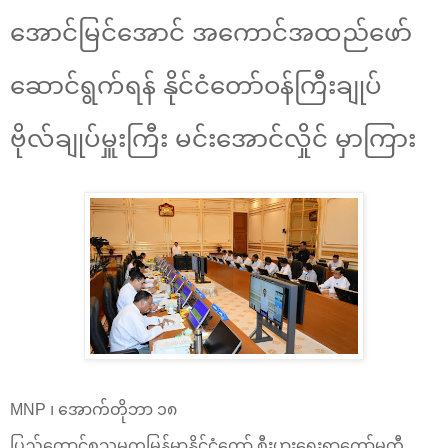
အောင်မြင်အောင် အကောင်အထည်ဖော်
ဆောင်ရွက်ရန် နိုင်ငံတော်ဝန်ကြီးချုပ်
ဗိုလ်ချုပ်မှူးကြီး မင်းအောင်လှိုင် မှာကြား
MNP ၊ အောက်တိုဘာ ၁၈
ပြည်ထောင်စုသမ္မတမြန်မာနိုင်ငံတော် စီးပွားရေးရာကော်မတီ