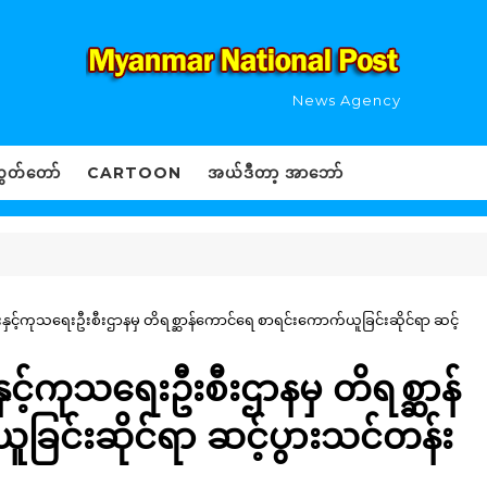
News Agency
ွှတ်တော်
CARTOON
အယ်ဒီတာ့ အာဘော်
းနှင့်ကုသရေးဦးစီးဌာနမှ တိရစ္ဆာန်ကောင်ရေ စာရင်းကောက်ယူခြင်းဆိုင်ရာ ဆင့်
ှင့်ကုသရေးဦးစီးဌာနမှ တိရစ္ဆာန်
ြင်းဆိုင်ရာ ဆင့်ပွားသင်တန်း