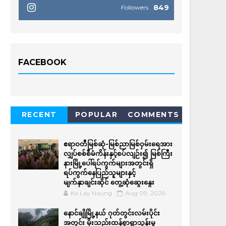
849
Followers
FACEBOOK
RECENT
POPULAR
COMMENTS
ဧရာဝတီမြစ်ဆုံ-မြစ်ညာမြစ်ဝှမ်းရေအား
လျှပ်စစ်စီမံကိန်းနှင့်စပ်လျဉ်း၍ မြစ်ကြီး
နားမြို့ပေါ်ရပ်ကွက်များအတွင်းရှိ
ရပ်ကွက်နေပြည်သူများနှင့်
မျက်နှာချင်းဆိုင် တွေ့ဆုံဆွေးနွေး
Ko Lay Naung
Aug 09, 2026
နောင်ချိုမြို့နယ် ဂုတ်တွင်းလမ်းပိုင်း
အတွင်း မိုးသည်းထန်စွာရွာသွန်းမှု