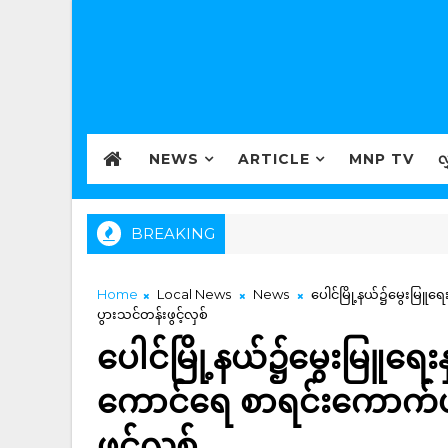
NEWS
ARTICLE
MNP TV
လ
BREAKING
Home
Local News
News
ပေါင်မြို့နယ်၌မွေးမြူရေ
ပွားသင်တန်းဖွင့်လှစ်
ပေါင်မြို့နယ်၌မွေးမြူရေးန
ကောင်ရေ စာရင်းကောက်ယူခ
ဖွင့်လှစ်