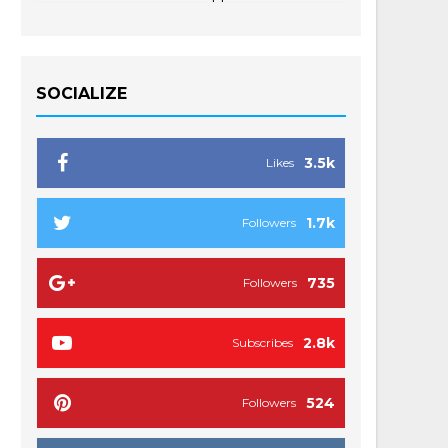
SOCIALIZE
3.5k
Likes
1.7k
Followers
735
Followers
2.8k
Subscribes
524
Followers