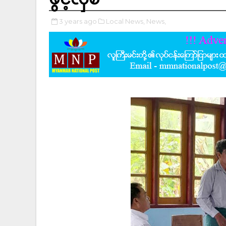
3 years ago
Local News,
News,