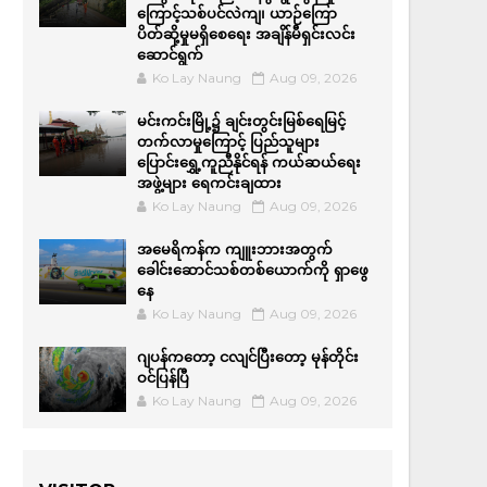
ကြောင့်သစ်ပင်လဲကျ၊ ယာဉ်ကြော
ပိတ်ဆို့မှုမရှိစေရေး အချိန်မီရှင်းလင်း
ဆောင်ရွက်
Ko Lay Naung
Aug 09, 2026
မင်းကင်းမြို့၌ ချင်းတွင်းမြစ်ရေမြင့်
တက်လာမှုကြောင့် ပြည်သူများ
ပြောင်းရွှေ့ကူညီနိုင်ရန် ကယ်ဆယ်ရေး
အဖွဲ့များ ရေကင်းချထား
Ko Lay Naung
Aug 09, 2026
အမေရိကန်က ကျူးဘားအတွက်
ခေါင်းဆောင်သစ်တစ်ယောက်ကို ရှာဖွေ
နေ
Ko Lay Naung
Aug 09, 2026
ဂျပန်ကတော့ ငလျင်ပြီးတော့ မုန်တိုင်း
ဝင်ပြန်ပြီ
Ko Lay Naung
Aug 09, 2026