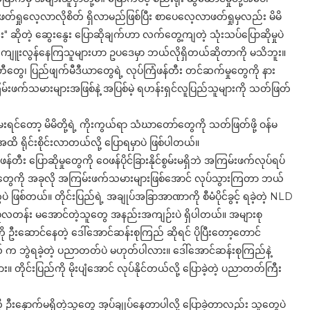
ာပေဖတ်ရှုလေ့လာလိုစိတ် ရှိလာမည်ဖြစ်ပြီး စာပေလေ့လာဖတ်ရှုမှလည်း မိမိ
ာင်း" ဆိုတဲ့ ဆွေးနွေး ပြောဆိုချက်ဟာ လက်တွေ့ကျတဲ့ သုံးသပ်ပြောဆိုမှုပဲ
ို ကျူးလွန်နေကြသူများဟာ ဥပဒေမှာ ဘယ်လိုရှိတယ်ဆိုတာကို မသိဘူး။
ေ၊ ပြည်ဖျက်မီဒီယာတွေရဲ့ လုပ်ကြံဖန်တီး တင်ဆက်မှုတွေကို နား
းဖက်သမားများအဖြစ်နဲ့ အပြစ်မဲ့ ရဟန်းရှင်လူပြည်သူများကို သတ်ဖြတ်
င်တော့ မိမိတို့ရဲ့ ကိုးကွယ်ရာ သံဃာတော်တွေကို သတ်ဖြတ်ဖို့ ဝန်မ
ရိုင်းစိုင်းလာတယ်လို့ ပြောရမှာပဲ ဖြစ်ပါတယ်။
း ပြောဆိုမှုတွေကို ဝေဖန်ပိုင်ခြားနိုင်စွမ်းမရှိဘဲ အကြမ်းဖက်လုပ်ရပ်
တွေကို အခုလို အကြမ်းဖက်သမားများဖြစ်အောင် လုပ်သွားကြတာ ဘယ်
်တယ်။ တိုင်းပြည်ရဲ့ အချုပ်အခြာအာဏာကို စီမံပိုင်ခွင့် ရခဲ့တဲ့ NLD
တန်း မအောင်တဲ့သူတွေ အနည်းအကျဉ်းပဲ ရှိပါတယ်။ အများစု
ဆောင်နေတဲ့ ဒေါ်အောင်ဆန်းစုကြည် ဆိုရင် ပိုပြီးတော့တောင်
လ် က ဘွဲရခဲ့တဲ့ ပညာတတ်ပဲ မဟုတ်ပါလား။ ဒေါ်အောင်ဆန်းစုကြည်နဲ့
်းပြည်ကို မိုးပျံအောင် လုပ်နိုင်တယ်လို့ ပြောခဲ့တဲ့ ပညာတတ်ကြီး
းနှောက်မရှိတဲ့သူတွေ အုပ်ချုပ်နေတာပါလို့ ပြောခဲ့တာလည်း သူတွေပဲ