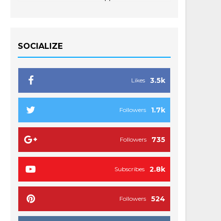
SOCIALIZE
3.5k
Likes
1.7k
Followers
735
Followers
2.8k
Subscribes
524
Followers