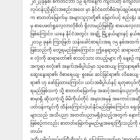
၂၀၂၃ခုနှစ်၊ စက်တင်ဘာ ၁၉ ရက်နေ့က ကျင်းပတဲ့ ကျေးလက်
လုပ်ငန်းညှိနှိုင်းအစည်းအဝေး မှာ နိုင်ငံတော်စီမံအုပ်ချုပ်ရေး
က စာတတ်မြောက်မှ အများသူငှာတို့၏ မြောက်ပင့် စည်းရုံး ဆွဲ‌ဆ
မှ စာပေဖတ်ရှုလေ့လာလိုစိတ် ရှိလာမည်ဖြစ်ပြီး စာပေလေ့လာဖတ်ရ
ဖြစ်ကြောင်း၊ ယနေ နိုင်ငံအတွင်း အချို့ မြို့နယ်များနှင့်
၂၀၁၉ ခုနှစ် ကြားဖြတ် သန်းခေါင်စာရင်းအရ ၁၅ နှစ်အ
ဖြစ်သည်ကို တွေ့ရမည်ဖြစ်ကြောင်း၊ ဤနေရာတွင် ဆရာတော
၈ လုံးကို ဆရာတော်၏ စာသင်သား တပည့်များ ကို နေ့စဉ် ကျင
အက္ခရာ ၈လုံး၏ အနက်အဓိပ္ပါယ်မှာ သုဏေယျ-ကြားနာရ၏၊ စ
ဆွေးနွေးရာ၏၊ ဝိစာရေယျ- စူးစမ်း ဆင်ခြင်ရာ၏၊ လိစေယ
ရာ၏ ဟု ဖော်ပြထားကြောင်း၊ ယင်းအဓိပ္ပါယ်နှင့် ရတုစာပုဒ်
ရမည်ဖြစ်သကဲ့ သို့ စာတတ်မြောက်မှ အဆင့်အတန်းပညာကိုလ
စာမှာရှိ ဆိုသကဲ့သို့ မိမိကိုယ်တိုင် အမှားအမှန် အကောင်းအဆိုး 
ပတ်ဝန်းကျင်ကို ထိန်းကြောင်းပဲ့ပင်နိုင်မည်ဖြစ်ကြောင်
များသည် အသိပညာ အတတ်ပညာမရှိခဲ့သည့်အတွက် နောက်ဆုံးဘဝ 
ဖြစ်စဉ်ကလည်း စာတတ်မြောက်မှုမည်မျှအရေးကြီးသည်ကို ဖေ
တယ်။
ဒုတိယဗိုလ်ချုပ်မှူးကြီးစိုးဝင်း ရဲ့ ပြောကြားချက်မှာ "စာတတ်