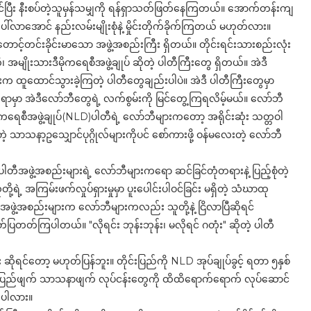
င်ပြီး နီးစပ်တဲ့သူမှန်သမျှကို ရန်ရှာသတ်ဖြတ်နေကြတယ်။ အောက်တန်းကျ
ာအောင် နည်းလမ်းမျိုးစုံနဲ့ မှိုင်းတိုက်ခိုက်ကြတယ် မဟုတ်လား။
 တောင့်တင်းခိုင်းမာသော အဖွဲ့အစည်းကြီး ရှိတယ်။ တိုင်းရင်းသားစည်းလုံး
တီ၊ အမျိုးသားဒီမိုကရေစီအဖွဲ့ချုပ် ဆိုတဲ့ ပါတီကြီးတွေ ရှိတယ်။ အဲဒီ
က ထူထောင်သွားခဲ့ကြတဲ့ ပါတီတွေချည်းပါပဲ။ အဲဒီ ပါတီကြီးတွေမှာ
ရာမှာ အဲဒီလော်ဘီတွေရဲ့ လက်စွမ်းကို မြင်တွေ့ကြရလိမ့်မယ်။ လော်ဘီ
ကရေစီအဖွဲ့ချုပ်(NLD)ပါတီရဲ့ လော်ဘီများကတော့ အရိုင်းဆုံး သတ္တဝါ
ုတဲ့ သာသနာ့ဥသျှောင်ပုဂ္ဂိုလ်များကိုပင် စော်ကားဖို့ ဝန်မလေးတဲ့ လော်ဘီ
ပါတီအဖွဲ့အစည်းများရဲ့ လော်ဘီများကရော ဆင်ခြင်တုံတရားနဲ့ ပြည့်စုံတဲ့
 အကြမ်းဖက်လှုပ်ရှားမှုမှာ ပူးပေါင်းပါဝင်ခြင်း မရှိတဲ့ သံဃာထု
ွဲ့အစည်းများက လော်ဘီများကလည်း သူတို့နဲ့ ငြိလာပြီဆိုရင်
ကြပါတယ်။ "လိုရင်း ဘုန်းဘုန်း၊ မလိုရင် ဂတုံး" ဆိုတဲ့ ပါတီ
တော့ မဟုတ်ပြန်ဘူး။ တိုင်းပြည်ကို NLD အုပ်ချုပ်ခွင့် ရတာ ၅နှစ်
် ပြည်ဖျက် သာသနာဖျက် လုပ်ငန်းတွေကို ထိထိရောက်ရောက် လုပ်ဆောင်
်ပါလား။