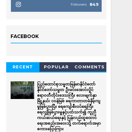
849
Followers
FACEBOOK
RECENT
POPULAR
COMMENTS
ပြည်ထောင်စုသမ္မတမြန်မာနိုင်ငံတော်
နိုင်ငံတော်သမ္မတ ဦးမင်းအောင်လှိုင်
ဧရာဝတီတိုင်းဒေသကြီး လေးမျက်နှာ
မြို့နယ်၊ ငဝန်မြစ် ရေကာတာတမံနိမ့်ကျ
မှုဖြစ်ပွားပြီး ရေကျော်စီးဝင်ရေကြီး
ရေလျှံဖြစ်ပွားမှုနှင့်ပတ်သက်၍ ကူညီ
ကယ်ဆယ်ရေးနှင့် ပြန်လည်ထူထောင်
ရေးအစည်းအဝေးသို့ တက်ရောက်အမှာ
စကားပြောကြား