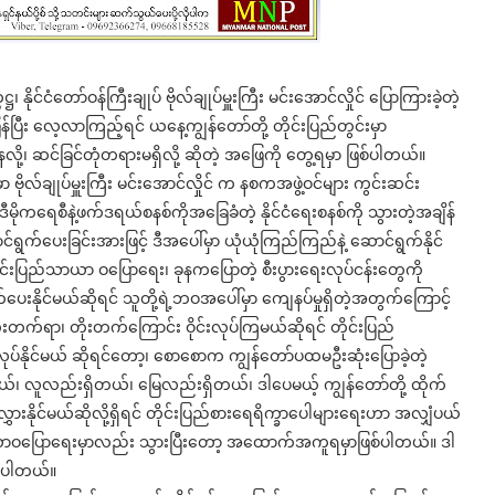
နိုင်ငံတော်ဝန်ကြီးချုပ် ဗိုလ်ချုပ်မှူးကြီး မင်းအောင်လှိုင် ပြောကြားခဲ့တဲ့
ပြီး လေ့လာကြည့်ရင် ယနေ့ကျွန်တော်တို့ တိုင်းပြည်တွင်းမှာ
့၊ ဆင်ခြင်တုံတရားမရှိလို့ ဆိုတဲ့ အဖြေကို တွေ့ရမှာ ဖြစ်ပါတယ်။
ဗိုလ်ချုပ်မှူးကြီး မင်းအောင်လှိုင် က နစကအဖွဲ့ဝင်များ ကွင်းဆင်း
ိုကရေစီနဲ့ဖက်ဒရယ်စနစ်ကိုအခြေခံတဲ့ နိုင်ငံရေးစနစ်ကို သွားတဲ့အချိန်
ရွက်ပေးခြင်းအားဖြင့် ဒီအပေါ်မှာ ယုံယုံကြည်ကြည်နဲ့ ဆောင်ရွက်နိုင်
းပြည်သာယာ ဝပြောရေး၊ ခုနကပြောတဲ့ စီးပွားရေးလုပ်ငန်းတွေကို
နိုင်မယ်ဆိုရင် သူတို့ရဲ့ဘဝအပေါ်မှာ ကျေနပ်မှုရှိတဲ့အတွက်ကြောင့်
းတက်ရာ၊ တိုးတက်ကြောင်း ဝိုင်းလုပ်ကြမယ်ဆိုရင် တိုင်းပြည်
ုပ်နိုင်မယ် ဆိုရင်တော့၊ စောစောက ကျွန်တော်ပထမဦးဆုံးပြောခဲ့တဲ့
်၊ လူလည်းရှိတယ်၊ မြေလည်းရှိတယ်၊ ဒါပေမယ့် ကျွန်တော်တို့ ထိုက်
းနိုင်မယ်ဆိုလို့ရှိရင် တိုင်းပြည်စားရေရိက္ခာပေါများရေးဟာ အလျှံပယ်
ယာဝပြောရေးမှာလည်း သွားပြီးတော့ အထောက်အကူရမှာဖြစ်ပါတယ်။ ဒါ
ဲ့ပါတယ်။