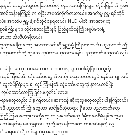
ားရေလွှတ် တတွတ်တွတ်ပြောတတ်တဲ့ ပညာတတ်ကြီးများ တိုင်းပြည်ကို ၅နှစ်
်အောင်ဆန်းစုကြည် က စပြီး အဂတိလိုက်စားတယ်။ အဂတိမှု ၉မှု ရင်ဆိုင်
ာပဲ။ အဂတိမှု ၅မှု နဲ့ ရင်ဆိုင်နေရတယ်။ NLD ပါတီ အာဏာရတဲ့
်ကြီးများ၊ တိုင်းဒေသကြီးနှင့် ပြည်နယ်ဝန်ကြီးချုပ်များရဲ့
့ ပမာဏဟာ ဘီလီယံချီတယ်။
်ကူတဲ့အခါကြတော့ အာဏာသက်ဆိုးရှည်ဖို့ ကြိုးစားတယ်။ ပညာတတ်ကြီး
ြတယ်။ ပညာမတတ်တဲ့ သူတွေ လုပ်တာမဟုတ်ဘူးနော်။ ပညာတတ်တွေကပဲ လုပ်
ရတဲ့အခါကြတော့ တပ်မတော်က အာဏာလုယူတာပါဆိုပြီး သူတို့ကို
။ လုပ်ကြံဖန်တီး လှုံ့ဆော်မှုတွေကိုလည်း ပညာတတ်တွေပဲ စနစ်တကျ လုပ်
မ်ကြီးများရဲ့ လုပ်ကြံဖန်တီးလှုံ့ဆော်မှုတွေကို နားယောင်ပြီး
 လုပ်ဆောင်လာကြခြင်းမဟုတ်ပါလား။
 ဆရာမတွေလည်း ပါခဲ့ကြတယ်။ ဆရာဝန် ဆိုတဲ့သူတွေလည်း ပါခဲ့ကြတယ်။
။ အဲဒီ ပညာတတ်ကြီးတွေဟာ ဆင်ခြင်တုံတရား ရှိသော ပညာတတ်တွေ
ြပေတော့။ သူတို့တွေ တဖွဖွအော်နေတဲ့ ဒီမိုကရေစီစံနှုန်းတွေမှာ
ျိုး တစ်ချက်မှ မတွေ့ရဘူး။ သူတို့တွေ မကြာခဏ ထအော်နေတဲ့ လူ့
်မာရမယ်လို့ တစ်ချက်မှ မတွေ့ရဘူး။