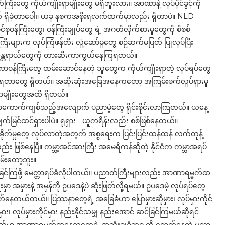
ွေ ကိုယ်ကျိုးရှာမျိုးတွေ မရှိဘူးလား။ အာဏာနဲ့ လုပ်ပိုင်ခွင့်ကို
် ရှိခဲ့တာပေါ့။ ယခု နစကအစိုးရလက်ထက်မှာလည်း ရှိတာပဲ။ NLD
ဝန်ကြီးတွေ၊ ဝန်ကြီးချုပ်တွေ ရဲ့ အဂတိလိုက်စားမှုတွေကို စိစစ်
က လုပ်ကြံဖန်တီး လှုံ့ဆော်မှုတွေ စဉ်ဆက်မပြတ် ပြုလုပ်ပြီး
အန္တရာယ်တွေကို တားဆီးကာကွယ်နေကြရတယ်။
ူးတာဝန်ကြီးတွေ ထမ်းဆောင်နေတဲ့ သူတွေက ကိုယ်ကျိုးရှာတဲ့ လုပ်ရပ်တွေ
ုက်ရတာတွေ ရှိတယ်။ အဆိုးဆုံးအခြေအနေကတော့ အကြမ်းဖက်လှုပ်ရှားမှု
တာမျိုးတွေအထိ ရှိတယ်။
ာကောက်ကျစ်သည့်အလျောက် ပညာမဲ့တွေ ရိုင်းစိုင်းလာကြတယ်။ ယနေ့
မျက်မြင်ထင်ရှားပါပဲ။ ရုရှား - ယူကရိန်းလည်း စစ်ဖြစ်နေတယ်။
ုက်မှုတွေ လုပ်လာတဲ့အတွက် အစ္စရေးက ပြင်းပြင်းထန်ထန် လက်တုန့်
လည်း ဖြစ်နေပြီ။ ကမ္ဘာ့အင်အားကြီး အမေရိကန်ဆိုတဲ့ နိုင်ငံက ကမ္ဘာအရပ်
မ်းတော့ဘူး။
 ဆင်ခြင်ကြဖို့ မေတ္တာရပ်ခံလိုပါတယ်။ ပညာတ်ကြီးများလည်း အာဏာရမ္မက်ထ
ာ အမှားနဲ့ အမှန်ကို ဥပဒေနဲ့ပဲ ဆုံးဖြတ်လို့ရမယ်။ ဥပဒေမဲ့ လုပ်ရပ်တွေ
ါက်နေတယ်တယ်။ ပြဿနာတွေရဲ့ အခြေခံဟာ ပြောမှားဆိုမှား၊ လုပ်မှားကိုင်
း၊ လုပ်မှားကိုင်မှား နည်းနိုင်သမျှ နည်းအောင် ဆင်ခြင်ကြမယ်ဆိုရင်