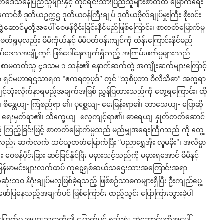
ဒေသနေပြည်သူများနှင့် တိုင်ရင်းသားပြည်သူများစာတတ် မြောက်ရေး
ကောင်စီ ဒုတိယဥက္ကဋ္ဌ ဒုတိယဝန်ကြီးချုပ် ဒုတိယဗိုလ်ချုပ်မှူးကြီး စိုးဝင်း
ောင်မှုတို့အပေါ် ဝေဖန်ပိုင်းခြင်းနိုင်မည်ဖြစ်ကြောင်း၊ စာတတ်မြောက်မှု
ှုမှလည်း မိမိကိုယ်နှင့် မိမိပတ်ဝန်းကျင်ကို ထိန်းကြောင်းနိုင်မည်
 နယ်စပ်ဒေသအချို့တွင် ဖြစ်ပေါ်နေလျက်ရှိသည့် အကြမ်းဖက်မှုများသည်
ထက် စာမတတ်သူ ၄ဒသမ ၁ သန်း၏ နောက်ဆက်တွဲ အကျိုးဆက်များကြောင့်
် ရှင်မဟာရဌသာရက “ဧကရတုပုဒ်” တွင် “သုစိပုဘာ ဝိလိသိဓာ” အက္ခရာ
့်သုံးလိုက်နာရမည့်အချက်အဖြစ် ညွှန်ပြထားသည်ကို တွေ့ရကြောင်း၊ ထို
ိန္တေယျ- ကြံစည်ရာ ၏၊ ပုစ္ဆေယျ- မေးမြန်းရာ၏၊ ဘာသေယျ- ပြောဆို
ျ- ရေးမှတ်ရာ၏၊ သိက္ခေယျ- လေ့ကျင့်ရာ၏၊ ဓာရေယျ-နှုတ်တတ်ဆောင်
ကို ကြည့်ခြင်းဖြင့် စာတတ်မြောက်မှုသည် မည်မျှအရေးကြီဂသည် ကို တွေ့
ည်း ဆက်လက် သင်ယူတတ်မြောက်ပြီး “ပညာရွှေအိုး လူမခိုး”၊ အလိမ္မာ
ဝေဖန်ပိုင်းခြား ဆင်ခြင်နိုင်ပြီး မမှားသင့်သည်ကို မမှားရအောင် မိမိနှင့်
း၊ ရှေးမြန်မာမင်းများလက်ထပ် ကုဋေရှစ်ဆယ်သဌေးသားအကြောင်းအရာ
နိဂုံးချုပ်မလှဖြစ်ခဲ့ရသည့် ဖြစ်စဉ်သာဓကများရှိပြီး ဦးကျည်ပွေ့
ာ်ပြနေသည့်အချက်ပင် ဖြစ်ကြောင်း ထည့်သွင်း ပြောကြားသွားခဲ့ပါ
မြောက်မှ အများသူငှာတို့၏ မြောက်ပင့် စည်းရုံး ဆွဲ‌ဆောင်မှုတို့အပေါ်