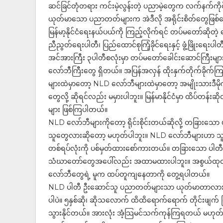
ဆင်ခြင်တုံတရား ကင်းမဲ့လွန်းတဲ့ ပညာမဲ့တွေက လက်နက်ကို
ယုတ်မာသော ပညာတတ်များက အဲဒီလို အရိုင်းစိတ်တွေဖြစ်ပေါ်လ
မြန်မာ့နိုင်ငံရေးနယ်ပယ်ကို ကြည့်လိုက်ရင် တပ်မတော်ဆိုတဲ့
ညီညွတ်ရေးပါတီ၊ ပြည်ထောင်စုကြံ့ခိုင်ရေးနှင့် ဖွံ့ဖြိုးရေးပါ
အင်အားကြီး ၃ပါတီစလုံးမှာ တပ်မတော်ခေါင်းဆောင်ကြီးများ
လော်ဘီကြီးတွေ ရှိတယ်။ အပြန်အလှန် ထိုးနှက်တိုက်ခိုက်ကြ
များထဲမှာတော့ NLD လော်ဘီများထဲမှာတော့ အမျိုးသားဒီမို
တွေလို့ ဆိုရင်လည်း မမှားပါဘူး။ မြန်မာနိုင်ငံမှာ ထိပ်တန်းဆိ
များ ဖြစ်ကြပါတယ်။
NLD လော်ဘီများကိုတော့ ရိုင်းစိုင်းတယ်ဆိုလို့ တခြားသော 
သူတွေလားဆိုတော့ မဟုတ်ပါဘူး။ NLD လော်ဘီများဟာ သူတို့ရဲ့
တစ်ရပ်လုံးကို ပစ်မှတ်ထားစော်ကားတယ်။ တခြားသော ပါတီအဖ
သံဃာတော်တွေအပေါ်လည်း အထာမထားပါဘူး။ အစွယ်ထုတ်ပြတတ်
လော်ဘီတွေရဲ့ မူက ထပ်တူကျနေတာကို တွေ့ရပါတယ်။
NLD ပါတီ ဦးဆောင်သူ ပညာတတ်များသာ ယုတ်မာတာလား ဆိုရင်
ပါပဲ။ ၅နှစ်ဆို၊ ဆိုသလောက် ထိထိရောက်ရောက် တိုင်းဖျက
သွားနိုင်တယ်။ အားလုံး အံ့သြမင်သက်ကုန်ကြရတယ် မဟုတ