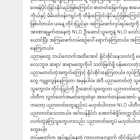
ဝေဖန်ပိုင်းခြင်းနိုင်မည်ဖြစ်ကြောင်း၊ စာတတ်မြောက်မှုမှ စ
ကိုယ်နှင့် မိမိပတ်ဝန်းကျင်ကို ထိန်းကြောင်းနိုင်မည်ဖြစ်ကြေ
ဖြစ်ပါတယ်။ ယနေ့ တိုင်းပြည်မှာ အကြမ်းဖက်လုပ်ရပ်တွေက
အာဏာရမ္မက်ထနေတဲ့ NLD ဦးဆောင်သူတွေနဲ့ NLD လော်ဘီတွ
ယောင်ပြီး အကြမ်းဖက်လမ်းစဉ်ပေါ် ရောက်ခဲ့ကြတယ်။ အကြမ်
နေကြတယ်။
ပညာမဲ့တွေ ဘယ်လောက်အထိအောင် ရိုင်းစိုင်းနေသလဲလို့ မေးရ
လေးဘူး။ ဆရာ/ ဆရာမတွေကိုပါ သတ်ဖြတ်ဖို့ ဝန်မလေးတဲ့အထိ 
ပညာမတတ်တဲ့အတွက်ကြောင့် ရိုင်းစိုင်းနေကြတယ်။ လုပ်ကြံဖန်တီ
တွေ ကျူးလွန်နေကြတာ အမှန်ပါပဲ။ အဲဒီ ပညာမတတ်တဲ့ သူ
သူတွေလဲ။ တိုင်းပြည်ကို ဦးဆောင်သူတွေဟာ ပညာတတ်တွေပဲ ဖြစ
ပါတီက လွှတ်တော်အမတ်တွေထဲမှာ အထက်တန်းမအောင်၊ မူလ
ကတော့ ပညာတတ်တွေချည်းပဲ မဟုတ်ပါလား။ NLD ပါတီကို ဦး
ပညာတတ်သေးတယ်။ အင်္ဂလန်နိုင်ငံ၊ အောက်စ်ဖို့ဒ်တက္ကသို
လက်တွဲခဲ့ကြသူတွေဟာလည်း ပညာတတ်တွေပဲ မဟုတ်ပါလား။ တိုင
တွေပေါ့။
တပ်မတော်က အုပ်ချုပ်နေတဲ့ ကာလတလျောက် တိုင်းပြည်ကို ဦ