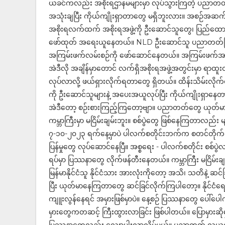
ယခင်ကလည်း အစိုးရဌာနမများမှာ လုပ်သွားကြတဲ့ ပညာတတ်ကြီးတ
အသုံးချပြီး ကိုယ်ကျိုးရှာတာတွေ မရှိဘူးလား။ အစဉ်အဆက
အစိုးရလက်ထက် အစိုးရအဖွဲ့ကို ဦးဆောင်သူတွေ၊ ပြည်ထောင်စု
ဖော်ထုတ် အရေးယူနေတယ်။ NLD ဦးဆောင်သူ ပညာတတ်ကြီးများ
အကြမ်းဖက်လမ်းစဉ်ကို ဖော်ဆောင်နေတယ်။ အကြမ်းဖက်
အဲဒီလို အချိန်မှာတောင် လက်ရှိအစိုးရအဖွဲ့အတွင်းမှာ ရာထ
လုပ်လာလို့ ဖယ်ရှားလိုက်ရတာတွေ ရှိတယ်။ ထိန်းသိမ်းလိ
ကို ဦးဆောင်သူများနဲ့ အပေးအယူလုပ်ပြီး ကိုယ်ကျိုးရှာနေ
အဲဒီတော့ စဉ်းစားကြည့်ကြတော့ဗျာ။ ပညာတတ်တွေ ယုတ်မ
ကမ္ဘာကြီးမှာ မငြိမ်းချမ်းဘူး။ စစ်ပွဲတွေ ဖြစ်နေကြတာလည်း 
၇-၁၀-၂၀၂၃ ရက်နေ့မှာပဲ ပါလက်စတိုင်းဘက်က စတင်တိုက်ခိ
ပြန်မှုတွေ လုပ်ဆောင်နေပြီ။ အစ္စရေး - ပါလက်စတိုင်း စစ်ပွဲ
ရပ်မှာ ပြဿနာတွေ လိုက်ဖန်တီးနေတယ်။ ကမ္ဘာကြီး မငြိမ်းချ
မြန်မာနိုင်ငံသူ နိုင်ငံသား အားလုံးကိုတော့ အသိ၊ သတိနဲ့
ပြီး ယုတ်မာနေကြတာတွေ ဆင်ခြင်လိုက်ကြပါတော့။ နိုင်ငံရေးမှ
ကျူးလွန်နေရင် အမှားဖြစ်မှာပဲ။ နေ့စဉ် ပြဿနာတွေ ပေါ်ပေ
မှားတွေကတဆင့် ကြီးထွားလာခြင်း ဖြစ်ပါတယ်။ ပြောမှားဆိုမှာ