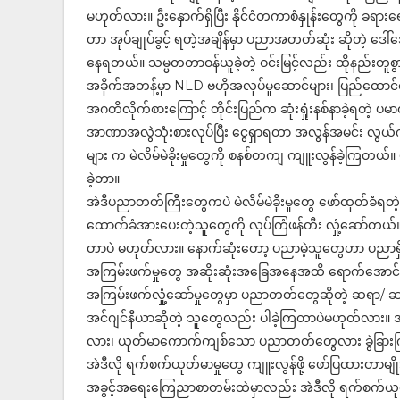
မဟုတ်လား။ ဦးနှောက်ရှိပြီး နိုင်ငံတကာစံနှုန်းတွေကို ခရ
တာ အုပ်ချုပ်ခွင့် ရတဲ့အချိန်မှာ ပညာအတတ်ဆုံး ဆိုတဲ့ ဒေါ
နေရတယ်။ သမ္မတတာဝန်ယူခဲ့တဲ့ ဝင်းမြင့်လည်း ထိုနည်းတူစွ
အခိုက်အတန့်မှာ NLD ဗဟိုအလုပ်မှုဆောင်များ၊ ပြည်ထောင်စုဝန
အဂတိလိုက်စားကြောင့် တိုင်းပြည်က ဆုံးရှုံးနစ်နာခဲ့ရတဲ
အာဏာအလွဲသုံးစားလုပ်ပြီး ငွေရှာရတာ အလွန်အမင်း လွယ
များ က မဲလိမ်မဲခိုးမှုတွေကို စနစ်တကျ ကျူးလွန်ခဲ့က
ခဲ့တာ။
အဲဒီပညာတတ်ကြီးတွေကပဲ မဲလိမ်မဲခိုးမှုတွေ ဖော်ထုတ်ခံ
ထောက်ခံအားပေးတဲ့သူတွေကို လုပ်ကြံဖန်တီး လှုံ့ဆော်တယ်
တာပဲ မဟုတ်လား။ နောက်ဆုံးတော့ ပညာမဲ့သူတွေဟာ ပညာရှိ လူလိ
အကြမ်းဖက်မှုတွေ အဆိုးဆုံးအခြေအနေအထိ ရောက်အောင်
အကြမ်းဖက်လှုံ့ဆော်မှုတွေမှာ ပညာတတ်တွေဆိုတဲ့ ဆရာ/
အင်ဂျင်နီယာဆိုတဲ့ သူတွေလည်း ပါခဲ့ကြတာပဲမဟုတ်လား
လား၊ ယုတ်မာကောက်ကျစ်သော ပညာတတ်တွေလား ခွဲခြားကြည့်က
အဲဒီလို ရက်စက်ယုတ်မာမှုတွေ ကျူးလွန်ဖို့ ဖော်ပြထားတာမ
အခွင့်အရေးကြေညာစာတမ်းထဲမှာလည်း အဲဒီလို ရက်စက်ယုတ