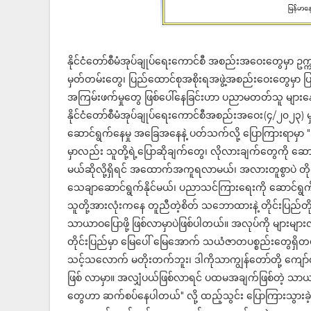
နိုင်ငံတော်စီမံအုပ်ချုပ်ရေးကောင်စီ အစည်းအဝေးတွေမှာ ဥက္ကဋ္ဌ၊ 
မှတ်တမ်းတွေ၊ ပြည်ထောင်စုအစိုးရအဖွဲ့အစည်းဝေးတွေမှာ ပြန်
အကြမ်းဖက်မှုတွေ ဖြစ်ပေါ်နေခြင်းဟာ ပညာမတတ်သူ များနေလို
နိုင်ငံတော်စီမံအုပ်ချုပ်ရေးကောင်စီအစည်းအဝေး(၄/၂၀၂၃) မှာ 
ဆောင်ရွက်နေမှု အခြေအနေနဲ့ ပတ်သက်လို့ ပြောကြားရာမှာ "ဒီမ
မှာလည်း သူတို့ရဲ့ပြောဆိုချက်တွေ၊ လိုလားချက်တွေကို ဆောင်
မယ်ဆိုလို့ရှိရင် အထောက်အကူရလာမယ်၊ အလားတူစွာပဲ တိုင်
သေချာဆောင်ရွက်နိုင်မယ်၊ ပညာသင်ကြားရေးကို ဆောင်ရွက်ပေး
သူတို့အားလုံးကနေ တူညီတဲ့စိတ် သဘောထားနဲ့ တိုင်းပြည်တို
သာယာဝပြောဖို့ ဖြစ်လာမှာပဲဖြစ်ပါတယ်။ အလုပ်ကို များများလ
တိုင်းပြည်မှာ မြေပေါ် မြေအောက် သယံဇာတပစ္စည်းတွေရှိတယ
သင့်သလောက် မတိုးတက်ဘူး၊ ဒါကိုသာကျွန်တော်တို့ ကျော်လွှာ
ဖြစ် လာမှာ။ အလျှံပယ်ဖြစ်လာရင် ပထမအချက်ဖြစ်တဲ့ သာ
တွေဟာ ဆက်စပ်နေပါတယ်" လို့ ထည့်သွင်း ပြောကြားသွားခ