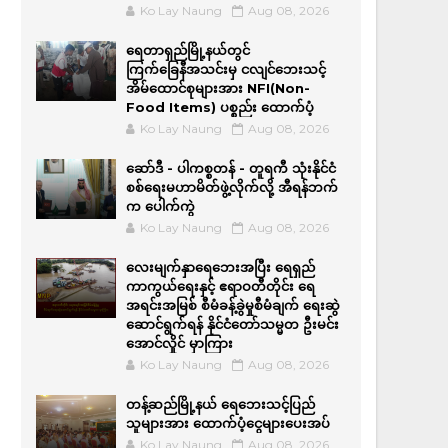
Ko Lay Naung
Aug 08, 2026
ရေတာရှည်မြို့နယ်တွင်
ကြက်ခြေနီအသင်းမှ ငလျင်ဘေးသင့်
အိမ်‌ထောင်စုများအား NFI(Non-
Food Items) ပစ္စည်း ထောက်ပံ့
Ko Lay Naung
Aug 08, 2026
ဆော်ဒီ - ပါကစ္စတန် - တူရကီ သုံးနိုင်ငံ
စစ်ရေးမဟာမိတ်ဖွဲ့လိုက်လို့ အီရန်ဘက်
က ပေါက်ကွဲ
Ko Lay Naung
Aug 08, 2026
လေးမျက်နှာရေဘေးအပြီး ရေရှည်
ကာကွယ်ရေးနှင့် ဧရာဝတီတိုင်း ရေ
အရင်းအမြစ် စီမံခန့်ခွဲမှုစီမံချက် ရေးဆွဲ
ဆောင်ရွက်ရန် နိုင်ငံတော်သမ္မတ ဦးမင်း
အောင်လှိုင် မှာကြား
Ko Lay Naung
Aug 08, 2026
တန့်ဆည်မြို့နယ် ရေဘေးသင့်ပြည်
သူများအား ထောက်ပံ့ငွေများပေးအပ်
Ko Lay Naung
Aug 08, 2026