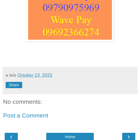
a la/s
October 13, 2023
Share
No comments:
Post a Comment
‹
›
Home