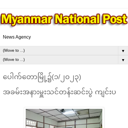
News Agency
▼
▼
ပေါက်တောမြို့၌(၁/၂၀၂၃)
အခမ်းအနားမှူးသင်တန်းဆင်းပွဲ ကျင်းပ