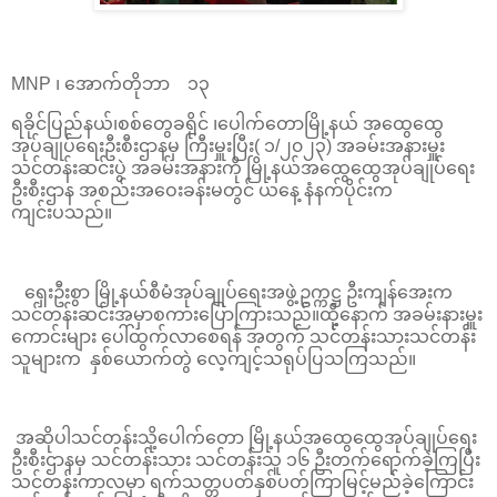
MNP ၊ အောက်တိုဘာ ၁၃
ရခိုင်ပြည်နယ်၊စစ်တွေခရိုင် ၊ပေါက်တောမြို့နယ် အထွေထွေ
အုပ်ချုပ်ရေးဦးစီးဌာနမှ ကြီးမှူးပြီး( ၁/၂၀၂၃) အခမ်းအနားမှူး
သင်တန်းဆင်းပွဲ အခမ်းအနားကို မြို့နယ်အထွေထွေအုပ်ချုပ်ရေး
ဦးစီးဌာန အစည်းအဝေးခန်းမတွင် ယနေ့ နံနက်ပိုင်းက
ကျင်းပသည်။
ရှေးဦးစွာ မြို့နယ်စီမံအုပ်ချုပ်ရေးအဖွဲ့ဥက္ကဋ္ဌ ဦးကျန်အေးက
သင်တန်းဆင်းအမှာစကားပြောကြားသည်။ထို့နောက် အခမ်းနားမှူး
ကောင်းများ ပေါ်ထွက်လာစေရန် အတွက် သင်တန်းသားသင်တန်း
သူများက နှစ်ယောက်တွဲ လေ့ကျင့်သရုပ်ပြသကြသည်။
အဆိုပါသင်တန်းသို့ပေါက်တော မြို့နယ်အထွေထွေအုပ်ချုပ်ရေး
ဦးစီးဌာနမှ သင်တန်းသား သင်တန်းသူ ၁၆ ဦးတက်ရောက်ခဲ့ကြပြီး
သင်တန်းကာလမှာ ရက်သတ္တပတ်နှစ်ပတ်ကြာမြင့်မည်ခဲ့ကြောင်း