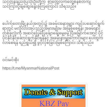
သင်တန်းနည်းပြသုံးဦးတို့က စာတွေ့လက်တွေ့စနစ်တကျ
သင်ကြားပို့ချဆွေးနွေးခဲ့ကြကြောင်း သိရသည်။
ပေါက်တောမြို့နယ်အတွင်း၌ အခမ်းအနားများ ကျင်းပဆောင်ရွက်
ရာတွင် မလိုလားအပ်သည့်အမှားမျိုးမ အဖြစ်စေရန်၊ အခမ်းနား
တစ်ခုလုံးကို အဆင်ပြေပြေချောချေမွေ့မွေ့ ပြီးမြောက်အောင် ပိုင်
ပိုင်နိုင်နိုင်ဆောင်ရွက်နိုင်ရန်နှင့် အခမ်းနားမှူးကောင်းများ ပေါ်ထွက်
လာစေရန် ရည်ရွယ်၍ ဖွင့်လှစ်ခြင်းဖြစ်ကြောင်း သိရသည်။
ဝင်းမင်းစိုး
https://t.me/MyanmarNationalPost