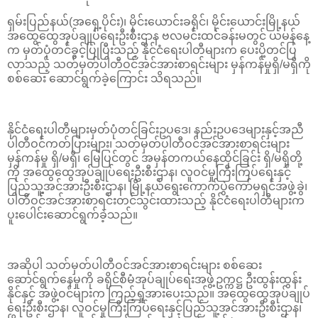
ရှမ်းပြည်နယ်(အရှေ့ပိုင်း)၊ မိုင်းယောင်းခရိုင်၊ မိုင်းယောင်းမြို့နယ်
အထွေထွေအုပ်ချုပ်ရေးဦးစီးဌာန ဗလမင်းထင်ခန်းမတွင် ယမန်နေ့
က မှတ်ပုံတင်ခွင့်ပြုပြီးသည့် နိုင်ငံရေးပါတီများက ပေးပို့တင်ပြ
လာသည့် သတ်မှတ်ပါတီဝင်အင်အားစာရင်းများ မှန်ကန်မှုရှိ/မရှိကို
စစ်ဆေး ဆောင်ရွက်ခဲ့ကြောင်း သိရသည်။
နိုင်ငံရေးပါတီများမှတ်ပုံတင်ခြင်းဥပဒေ၊ နည်းဥပဒေများနှင့်အညီ
ပါတီဝင်ကတ်ပြားများ၊ သတ်မှတ်ပါတီဝင်အင်အားစာရင်းများ
မှန်ကန်မှု ရှိ/မရှိ၊ မြေပြင်တွင် အမှန်တကယ်နေထိုင်ခြင်း ရှိ/မရှိတို့
ကို အထွေထွေအုပ်ချုပ်ရေးဦးစီးဌာန၊ လူဝင်မှုကြီးကြပ်ရေးနှင့်
ပြည်သူ့အင်အားဦးစီးဌာန၊ မြို့နယ်ရွေးကောက်ပွဲကော်မရှင်အဖွဲ့ခွဲ၊
ပါတီဝင်အင်အားစာရင်းတင်သွင်းထားသည့် နိုင်ငံရေးပါတီများက
ပူးပေါင်းဆောင်ရွက်ခဲ့သည်။
အဆိုပါ သတ်မှတ်ပါတီဝင်အင်အားစာရင်းများ စစ်ဆေး
ဆောင်ရွက်နေမှုကို ခရိုင်စီမံအုပ်ချုပ်ရေးအဖွဲ့ဥက္ကဋ္ဌ ဦးထွန်းထွန်း
နိုင်နှင့် အဖွဲ့ဝင်များက ကြည့်ရှုအားပေးသည်။ အထွေထွေအုပ်ချုပ်
ရေးဦးစီးဌာန၊ လူဝင်မှုကြီးကြပ်ရေးနှင့်ပြည်သူ့အင်အားဦးစီးဌာန၊