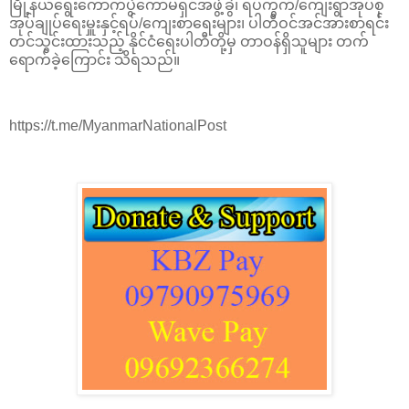
မြို့နယ်ရွေးကောက်ပွဲကော်မရှင်အဖွဲ့ခွဲ၊ ရပ်ကွက်/ကျေးရွာအုပ်စု
အုပ်ချုပ်ရေးမှူးနှင့်ရပ်/ကျေးစာရေးများ၊ ပါတီဝင်အင်အားစာရင်း
တင်သွင်းထားသည့် နိုင်ငံရေးပါတီတို့မှ တာဝန်ရှိသူများ တက်
ရောက်ခဲ့ကြောင်း သိရသည်။
https://t.me/MyanmarNationalPost