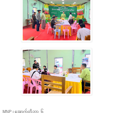
MNP ၊ အောက်တိုဘာ ၆