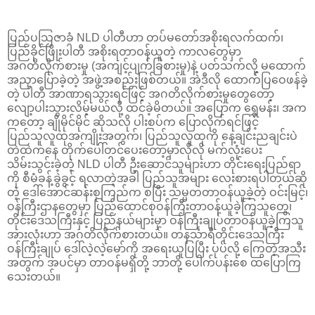
ပြည်ပသြဇာခံ NLD ပါတီဟာ တပ်မတော်အစိုးရလက်ထက်၊
ပြည်ခိုင်ဖြိုးပါတီ အစိုးရတာဝန်ယူတဲ့ ကာလတွေမှာ
အဂတိလိုက်စားမှု (အကျင့်ပျက်ခြစားမှု)နဲ့ ပတ်သက်လို့ မထောက်
အညှာပြောခဲ့တဲ့ အဖွဲ့အစည်းဖြစ်တယ်။ အဲဒီလို ထောက်ပြဝေဖန်ခဲ့
တဲ့ ပါတီ အာဏာရသွားရင်ဖြင့် အဂတိလိုက်စားမှုတွေတော့
လျော့ပါးသွားလိမ့်မယ်လို့ ထင်ခဲ့မိတယ်။ အပြောက ရွှေမန်း၊ အက
ကတော့ ချိုမိုင်မိုင် ဆိုသလို ပါးစပ်က ပြောလိုက်ရင်ဖြင့်
ပြည်သူလူထုအကျိုးအတွက်၊ ပြည်သူလူထုကို နေ့ချင်းညချင်းပဲ
တဲထဲကနေ တိုက်ပေါ်တင်ပေးတော့မှာလိုလို မက်လုံးပေး
သိမ်းသွင်းခဲ့တဲ့ NLD ပါတီ ဦးဆောင်သူများဟာ တိုင်းရေးပြည်ရာ
ကို စီမံခန့်ခွဲခွင့် ရလာတဲ့အခါ ပြည်သူအများ လေးစားရပါတယ်ဆို
တဲ့ ဒေါ်အောင်ဆန်းစုကြည်က စပြီး သမ္မတတာဝန်ယူခဲ့တဲ့ ဝင်းမြင့်၊
ဝန်ကြီးဌာနတွေမှာ ပြည်ထောင်စုဝန်ကြီးတာဝန်ယူခဲ့ကြသူတွေ၊
တိုင်းဒေသကြီးနှင့် ပြည်နယ်များမှာ ဝန်ကြီးချုပ်တာဝန်ယူခဲ့ကြသူ
အားလုံးဟာ အဂတိလိုက်စားတယ်။ တနင်္သာရီတိုင်းဒေသကြီး
ဝန်ကြီးချုပ် ဒေါ်လဲ့လဲ့မော်ကို အရေးယူပြပြီး ပုပ်လို့ ကြွေတဲ့အသီး
အတွက် အပင်မှာ တာဝန်မရှိတို့ ဘာတို့ ပေါက်ပန်းစေ ထပြောကြ
သေးတယ်။