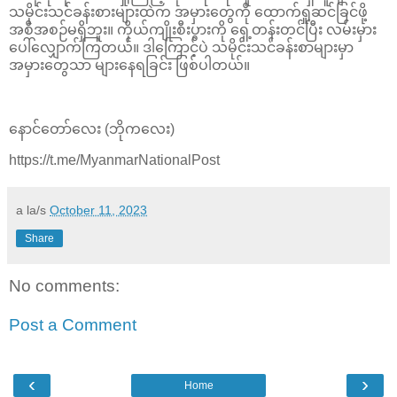
သမိုင်းသင်ခန်းစားများထဲက အမှားတွေကို ထောက်ရှုဆင်ခြင်ဖို့
အစီအစဉ်မရှိဘူး။ ကိုယ်ကျိုးစီးပွားကို ရှေ့တန်းတင်ပြီး လမ်းမှား
ပေါ်လျှောက်ကြတယ်။ ဒါကြောင့်ပဲ သမိုင်းသင်ခန်းစာများမှာ
အမှားတွေသာ များနေရခြင်း ဖြစ်ပါတယ်။
နောင်တော်လေး (ဘိုကလေး)
https://t.me/MyanmarNationalPost
a la/s
October 11, 2023
Share
No comments:
Post a Comment
‹
›
Home