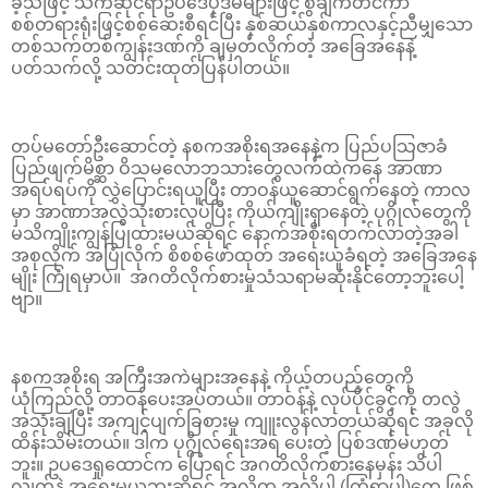
ခဲ့သဖြင့် သက်ဆိုင်ရာဥပဒေပုဒ်မများဖြင့် စွဲချက်တင်ကာ
စစ်တရားရုံးဖြင့်စစ်ဆေးစီရင်ပြီး နှစ်ဆယ်နှစ်ကာလနှင့်ညီမျှသော
တစ်သက်တစ်ကျွန်းဒဏ်ကို ချမှတ်လိုက်တဲ့ အခြေအနေနဲ့
ပတ်သက်လို့ သတင်းထုတ်ပြန်ပါတယ်။
တပ်မတော်ဦးဆောင်တဲ့ နစကအစိုးရအနေနဲ့က ပြည်ပသြဇာခံ
ပြည်ဖျက်မိစ္ဆာ ဝိသမလောဘသားတွေလက်ထဲကနေ အာဏာ
အရပ်ရပ်ကို လွှဲပြောင်းရယူပြီး တာဝန်ယူဆောင်ရွက်နေတဲ့ ကာလ
မှာ အာဏာအလွဲသုံးစားလုပ်ပြီး ကိုယ်ကျိုးရှာနေတဲ့ ပုဂ္ဂိုလ်တွေကို
မသိကျိုးကျွန်ပြုထားမယ်ဆိုရင် နောက်အစိုးရတက်လာတဲ့အခါ
အစုလိုက် အပြုံလိုက် စိစစ်ဖော်ထုတ် အရေးယူခံရတဲ့ အခြေအနေ
မျိုး ကြုံရမှာပဲ။ အဂတိလိုက်စားမှုသံသရာမဆုံးနိုင်တော့ဘူးပေါ့
ဗျာ။
နစကအစိုးရ အကြီးအကဲများအနေနဲ့ ကိုယ့်တပည့်တွေကို
ယုံကြည်လို့ တာဝန်ပေးအပ်တယ်။ တာဝန်နဲ့ လုပ်ပိုင်ခွင့်ကို တလွဲ
အသုံးချပြီး အကျင့်ပျက်ခြစားမှု ကျူးလွန်လာတယ်ဆိုရင် အခုလို
ထိန်းသိမ်းတယ်။ ဒါက ပုဂ္ဂိုလ်ရေးအရ ပေးတဲ့ ပြစ်ဒဏ်မဟုတ်
ဘူး။ ဥပဒေရှုထောင်က ပြောရင် အဂတိလိုက်စားနေမှန်း သိပါ
လျက်နဲ့ အရေးမယူဘူးဆိုရင် အလိုတူ အလိုပါ (ကြံရာပါ)တွေ ဖြစ်