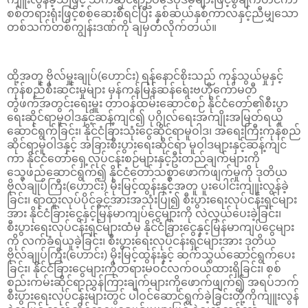
စစ်တရားရုံးဖြင့်စစ်ဆေးစီရင်ပြီး နှစ်ဆယ်နှစ်ကာလနှင့်ညီမျှသော
တစ်သက်တစ်ကျွန်းဒဏ်ကို ချမှတ်လိုက်တယ်။
ထို့အတူ ဗိုလ်မှူးချုပ်(ဟောင်း) ရန်နောင်စိုးသည် ကုန်သွယ်မှုနှင့်
ကုန်စည်စီးဆင်းမှုများ မှန်ကန်မြန်ဆန်ရေးဗဟိုကော်မတီ
တွဲဖက်အတွင်းရေးမှူး တာဝန်ထမ်းဆောင်စဉ် နိုင်ငံတော်၏စီးပွာ
ရေးဆိုင်ရာမူဝါဒနှင့်ဆန့်ကျင်၍ ပုဂ္ဂိုလ်ရေးအကျိုးအမြတ်ရယူ
ဆောင်ရွက်ခြင်း၊ နိုင်ငံခြားသုံးငွေဆိုင်ရာမူဝါဒ၊ အရေးကြီးကုန်စည်
ဆိုင်ရာမူဝါဒနှင့် အခြားစီးပွားရေးဆိုင်ရာ မူဝါဒများနှင့်ဆန့်ကျင်
ကာ နိုင်ငံတော်ရှေ့လုပ်ငန်းစဉ်များနှင့်ဦးတည်ချက်များကို
သွေဖည်ဆောင်ရွက်၍ နိုင်ငံတော်သစ္စာဖောက်ဖျက်မှုကို ဒုတိယ
ဗိုလ်ချုပ်ကြီး(ဟောင်း) မိုးမြင့်ထွန်းနှင့်အတူ ပူးပေါင်းကျူးလွန်ခဲ့
ခြင်း၊ ရာထူးလုပ်ပိုင်ခွင့်အားအသုံးပြု၍ စီးပွားရေးလုပ်ငန်းရှင်များ
အား နိုင်ငံခြားငွေနှင့်မြန်မာကျပ်ငွေများကို လဲလှယ်ပေးခဲ့ခြင်း၊
စီးပွားရေးလုပ်ငန်းရှင်များထံမှ နိုင်ငံခြားငွေနှင့်မြန်မာကျပ်ငွေများ
ကို လက်ခံရယူခဲ့ခြင်း၊ စီးပွားရေးလုပ်ငန်းရှင်များအား ဒုတိယ
ဗိုလ်ချုပ်ကြီး(ဟောင်း) မိုးမြင့်ထွန်းနှင့် ဆက်သွယ်ဆောင်ရွက်ပေး
ခြင်း၊ နိုင်ငံခြားငွေများကိုတရားမဝင်လက်ဝယ်ထားရှိခြင်း၊ စစ်
စည်းကမ်းဆိုင်ရာညွှန်ကြားချက်များကိုဖောက်ဖျက်၍ အရပ်ဘက်
စီးပွားရေးလုပ်ငန်းများတွင် ပါဝင်ဆောင်ရွက်ခဲ့ခြင်းတို့ကိုကျူးလွန်