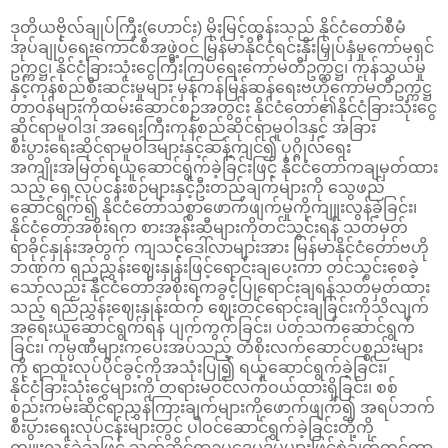
ဒုတိယဗိုလ်ချုပ်ကြီး(ဟောင်း) မိုးမြင့်ထွန်းသည် နိုင်ငံတော်စီမံ
အုပ်ချုပ်ရေးကောင်စီအဖွဲ့ဝင် မြန်မာနိုင်ငံရင်းနှီးမြှုပ်နှံမှုကော်မရှင်
ဥက္ကဋ္ဌ၊ နိုင်ငံခြားသုံးငွေကြီးကြပ်ရေးကော်မတီဥက္ကဋ္ဌ၊ ကုန်သွယ်မှု
နှင့်ကုန်စည်စီးဆင်းမှုများ မှန်ကန်မြန်ဆန်ရေးဗဟိုကော်မတီဥက္ကဋ္ဌ
တာဝန်များကိုထမ်းဆောင်စဉ်အတွင်း နိုင်ငံတော်၏နိုင်ငံခြားသုံးငွေ
ဆိုင်ရာမူဝါဒ၊ အရေးကြီးကုန်စည်ဆိုင်ရာမူဝါဒနှင့် အခြား
စီးပွားရေးဆိုင်ရာမူဝါဒများနှင့်ဆန့်ကျင်၍ ပုဂ္ဂိုလ်ရေး
အကျိုးအမြတ်ရယူဆောင်ရွက်ခဲ့ခြင်းဖြင့် နိုင်ငံတော်ကချမှတ်ထား
သည့် ရှေ့လုပ်ငန်းစဉ်များနှင့်ဦးတည်ချက်များကို သွေဖည်
ဆောင်ရွက်၍ နိုင်ငံတော်သစ္စာဖောက်ဖျက်မှုကိုကျူးလွန်ခဲ့ခြင်း၊
နိုင်ငံတော်အစိုးရက စားအုန်းဆီများကိုတင်သွင်းရန် သတ်မှတ်
ရာခိုင်နှုန်းအတွက် ကျသင့်ဒေါ်လာများအား မြန်မာနိုင်ငံတော်ဗဟို
ဘဏ်က ရည်ညွှန်းဈေးနှုန်းဖြင့်ရောင်းချပေးကာ တင်သွင်းစေခဲ့
သော်လည်း နိုင်ငံတော်အစိုးရကခွင့်ပြုရောင်းချရန်သတ်မှတ်ထား
သည့် ရည်ညွှန်းဈေးနှုန်းထက် ဈေးတင်ရောင်းချခြင်းကိုသိလျက်
အရေးယူဆောင်ရွက်ရန် ပျက်ကွက်ခြင်း၊ ပတ်သက်ဆောင်ရွက်
ခြင်း၊ ကုမ္ပဏီများကပေးအပ်သည့် တံစိုးလက်ဆောင်ပစ္စည်းများ
ကို ရာထူးလုပ်ပိုင်ခွင့်ကိုအသုံးပြု၍ ရယူဆောင်ရွက်ခဲ့ခြင်း၊
နိုင်ငံခြားသုံးငွေများကို တရားမဝင်လက်ဝယ်ထားရှိခြင်း၊ စစ်
စည်းကမ်းဆိုင်ရာညွှန်ကြားချက်များကိုဖောက်ဖျက်၍ အရပ်ဘက်
စီးပွားရေးလုပ်ငန်းများတွင် ပါဝင်ဆောင်ရွက်ခဲ့ခြင်းတို့ကို
ကျူးလွန်ခဲ့သဖြင့် သက်ဆိုင်ရာဥပဒေပုဒ်မများဖြင့်စွဲချက်တင်ကာ