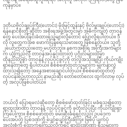
ကုန်မှာပဲ။
ဒုတိယဗိုလ်ချုပ်ကြီး(ဟောင်း) မိုးမြင့်ထွန်းနှင့် ဗိုလ်မှူးချုပ်(ဟောင်း)
ရန်နောင်စိုးတို့ ဆိုတာ အစိုးရအဖွဲ့အတွင်းမှာ အဓိကကျတဲ့ တာဝန်
တွေ ပေးအပ်ခြင်းခံထားရသူများလို့တောင် ပြောလို့ရပါတယ်။ ဒီ
လို လူတွေကအစ ဖောက်ပြန်ရေးသမားတွေ ဖြစ်နေတယ်။ သူတို့
၂ယောက်တည်းတော့ မဟုတ်ဘူး။ နစကအစိုးရ အကြီးအကဲများ
က ယုံကြည်လို့ တာဝန်အပ်နှင်းထားတဲ့ ပုဂ္ဂိုလ်များထဲမှာ
ထိုနည်းတူစွာ တာဝန်နဲ့ လုပ်ပိုင်ခွင့်ကို တလွဲအသုံးချပြီး ကိုယ်ကျိုး
ရှာနေတာတွေ ရှိပါတယ်။ စိစစ်ဖော်ထုတ်သူများက မျက်နှာလွှဲ
ထားသ၍တော့ အနေအစားချောင်ပါတယ်။ စိစစ်ဖော်ထုတ်တဲ့
လုပ်ငန်းစဉ်ဟာလည်း နာမည်ဆိုး တော်တော်လေး ထွက်လာမှ လုပ်
တဲ့ အလုပ်ဖြစ်ပါတယ်။
ဘယ်လို ပြောရမလဲဆိုတော့ စိစစ်ဖော်ထုတ်ခြင်း မခံရသ၍တော့
ရာထူးအာဏာ တာဝန်နဲ့ လုပ်ပိုင်ခွင့်ကို ခုတုံးလုပ်ပြီး ကိုယ်ကျိုးရှာ
ကြပေါ့ကွာ။ စိစစ်ဖော်ထုတ် ဖမ်းဆီးခံရရင်လည်း ဥပဒေက
ပေးအပ်တဲ့ ပြစ်ဒဏ်ကို ပျော်ပျော်ကြီးခံကြ။ ဖြစ်ပုံ ပျက်ပုံ
အလုံးစုံကို ထောက်ရှုကြည့်လိုက်ရင် ရာထူးအာဏာ ရှိသူများက