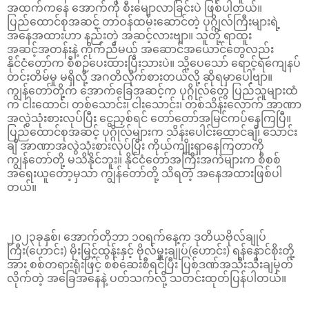
အထက်ကနေ အောက်ကို စီးမျောလာခြင်းပဲ ဖြစ်ပါတယ်။
ပြည်ထောင်စုအဆင့် တာဝန်ထမ်းဆောင်တဲ့ ပုဂ္ဂိုလ်ကြီးများရဲ့
အနေအထားဟာ နည်းတဲ့ အဆင့်လားဗျာ။ သူတို့ ရာထူး
အဆင့်အတန်းနဲ့ ကိုက်ညီမယ့် အဆောင်အယောင်တွေလည်း
နိုင်ငံတော်က စီစဉ်ပေးထားပြီးသားပဲ။ သို့ပေသော် ရောင့်ရဲကျေနပ်
တင်းတိမ်မှု မရှိလို့ အဂတိလိုက်စားတယ်လို့ ဆိုရမှာပေါ့ဗျာ။
ကျွန်တော်တို့က အောက်ခြေအဆင့်က ပုဂ္ဂိုလ်တွေ ပြည်သူများထံ
က ငါးထောင်၊ တစ်သောင်း၊ ငါးသောင်း၊ တစ်သိန်းလောက် အာဏာ
အလွဲသုံးစားလုပ်ပြီး ငွေညှစ်ရင် တော်တော်အမြင်ကပ်နေကြပြီ။
ပြည်ထောင်စုအဆင့် ပုဂ္ဂိုလ်များက သိန်းပေါင်းထောင်ချီ၊ သောင်း
ချီ အာဏာအလွဲသုံးစားလုပ်ပြီး ကိုယ်ကျိုးရှာနေကြတာကို
ကျွန်တော်တို့ မသိနိုင်ဘူး။ နိုင်ငံတော်အကြီးအကဲများက စိစစ်
အရေးယူတော့မှသာ ကျွန်တော်တို့ သိရတဲ့ အနေအထားဖြစ်ပါ
တယ်။
၂၀၂၃ခုနှစ်၊ အောက်တိုဘာ ၁၀ရက်နေ့က ဒုတိယဗိုလ်ချုပ်
ကြီး(ဟောင်း) မိုးမြင့်ထွန်းနှင့် ဗိုလ်မှူးချုပ်(ဟောင်း) ရန်နောင်စိုးတို့
အား စစ်တရားရုံးဖြင့် စစ်ဆေးစီရင်ပြီး ပြစ်ဒဏ်အသီးသီးချမှတ်
လိုက်တဲ့ အခြေအနေနဲ့ ပတ်သက်လို့ သတင်းထုတ်ပြန်ပါတယ်။