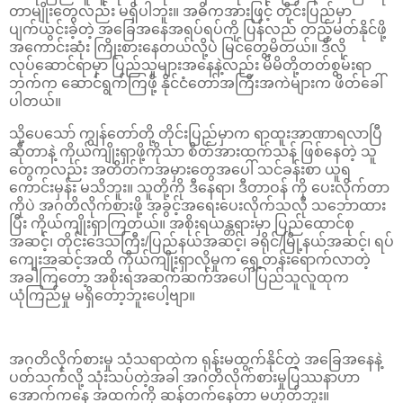
တာမျိုးတွေလည်း မရှိပါဘူး။ အဓိကအားဖြင့် တိုင်းပြည်မှာ
ပျက်ယွင်းခဲ့တဲ့ အခြေအနေအရပ်ရပ်ကို ပြန်လည် တည့်မတ်နိုင်ဖို့
အကောင်းဆုံး ကြိုးစားနေတယ်လို့ပဲ မြင်တွေ့မိတယ်။ ဒီလို
လုပ်ဆောင်ရာမှာ ပြည်သူများအနေနဲ့လည်း မိမိတို့တတ်စွမ်းရာ
ဘက်က ဆောင်ရွက်ကြဖို့ နိုင်ငံတော်အကြီးအကဲများက ဖိတ်ခေါ်
ပါတယ်။
သို့ပေသော် ကျွန်တော်တို့ တိုင်းပြည်မှာက ရာထူးအာဏာရလာပြီ
ဆိုတာနဲ့ ကိုယ်ကျိုးရှာဖို့ကိုသာ စိတ်အားထက်သန် ဖြစ်နေတဲ့ သူ
တွေကလည်း အတိတ်ကအမှားတွေအပေါ် သင်ခန်းစာ ယူရ
ကောင်းမှန်း မသိဘူး။ သူတို့ကို ဒီနေရာ၊ ဒီတာဝန် ကို ပေးလိုက်တာ
ကိုပဲ အဂတိလိုက်စားဖို့ အခွင့်အရေးပေးလိုက်သလို သဘောထား
ပြီး ကိုယ်ကျိုးရှာကြတယ်။ အစိုးရယန္တရားမှာ ပြည်ထောင်စု
အဆင့်၊ တိုင်းဒေသကြီး/ပြည်နယ်အဆင့်၊ ခရိုင်/မြို့နယ်အဆင့်၊ ရပ်
ကျေးအဆင့်အထိ ကိုယ်ကျိုးရှာလိုမှုက ရှေ့တန်းရောက်လာတဲ့
အခါကြတော့ အစိုးရအဆက်ဆက်အပေါ် ပြည်သူလူထုက
ယုံကြည်မှု မရှိတော့ဘူးပေါ့ဗျာ။
အဂတိလိုက်စားမှု သံသရာထဲက ရုန်းမထွက်နိုင်တဲ့ အခြေအနေနဲ့
ပတ်သက်လို့ သုံးသပ်တဲ့အခါ အဂတိလိုက်စားမှုပြဿနာဟာ
အောက်ကနေ အထက်ကို ဆန်တက်နေတာ မဟုတ်ဘူး။