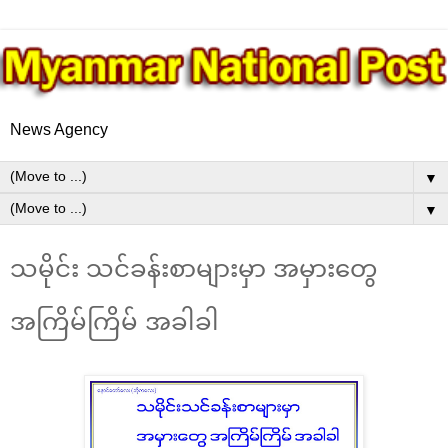
News Agency
▼
▼
သမိုင်း သင်ခန်းစာများမှာ အမှားတွေ
အကြိမ်ကြိမ် အခါခါ