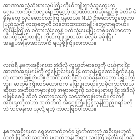
အာဏာအလွဲသုံးစားလုပ်ကြီး ကိုယ်ကျိုးရှာခဲ့သူတွေဟာ
ရွေးကောက်ပွဲကာလရောက်တော့ အာဏာသက်ဆိုးရှည်ဖို့ မဲလိမ် မဲ
ခိုးမှုတွေ လုပ်ဆောင်လာကြပြန်တယ်။ NLD ဦးဆောင်သူတွေဟာ
ပြည်သူကို လထူတွေလို သဘောထားတာမျိုး တွေ့လာရတယ်။
လူပိန်းကြိုက် စကားလုံးတွေနဲ့ မက်လုံးပေးပြီး တစ်ဖက်မှာတော့
အဂတိလိုက်စားပြီး ကိုယ်ကျိုးရှာတယ်။ မဲလိမ် မဲခိုးပြီး
အချုပ်အခြာအာဏာကို ရယူဖို့ကြိုးစားတယ်။
လက်ရှိ နစကအစိုးရဟာ အဲဒီလို လူယုတ်မာတွေကို ဖယ်ရှားပြီး
အာဏာအရပ်ရပ်ကို လွှဲပြောင်းရယူပြီး တာဝန်ယူဆောင်ရွက်နေရ
တဲ့ ကာလဖြစ်တယ်။ ဒီထက်ကောင်းတဲ့ သင်ခန်းစာတော့ မရှိတော့
ဘူး။ ဆရာမကြီးတစ်ယောက်က ပြောဖူးတယ်။ သမိုင်း သင်တယ်
ဆိုတာ အတိတ်ကမှားခဲ့တဲ့ အမှားတွေကို သင်ခန်းစာယူပြီး အဲဒီလို
မဖြစ်စေဖို့ ဆိုတဲ့ စကားလေးကို သဘောကျမိတယ်။ လက်ရှိ
အစိုးရကာလဟာ အတိတ်ကို အဝေးကြီး ပြန်လှန်ကြည့်စရာမလို
ဘဲ သင်ခန်းစာ ယူလို့ ရတဲ့ ကာလဖြစ်ပါတယ်။
နစကအစိုးရဟာ ရွေးကောက်တင်မြှောက်ထားတဲ့ အစိုးရမဟုတ်
သလို ပြည်သူလူထုကို မဟုတ်တန်းတရား လုပ်ကြံဖန်တီး ပြောဆို