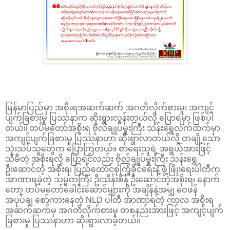
မြန်မာပြည်မှာ အစိုးရအဆက်ဆက် အဂတိလိုက်စားမှု၊ အကျင့်
ပျက်ခြစားမှု ပြဿနာက ဆိုးရွားလွန်းတယ်လို့ ပြောရမှာ ဖြစ်ပါ
တယ်။ တပ်မတော်အစိုးရ ဗိုလ်ချုပ်မှူးကြီး သန်းရွှေလက်ထက်မှာ
အကျင့်ပျက်ခြစားမှု ပြဿနာဟာ ဆိုးရွာလာတယ်လို့ တချို့သော
သုံးသပ်သူတွေက ပြောကြတယ်။ စာရေးသူရဲ့ အရွယ်အားဖြင့်
သိမီတဲ့ အစိုးရလို့ ပြောရင်လည်း ဗိုလ်ချုပ်မှူးကြီး သန်းရွှေ
ဦးဆောင်တဲ့ အစိုးရ၊ ပြည်ထောင်စုကြံ့ခိုင်ရေးနဲ့ ဖွံ့ဖြိုးရေးပါတီက
အာဏာရခဲ့တဲ့ သမ္မတကြီး ဦးသိန်းစိန် ဦးဆောင်တဲ့အစိုးရ၊ နောက်
တော့ တပ်မတော်ခေါင်းဆောင်များကို အချိန်နဲ့အမျှ ဝေဖန်
အပုပ်ချ စော်ကားနေတဲ့ NLD ပါတီ အာဏာရတဲ့ ကာလ အစိုးရ
အဆက်ဆက်မှ အဂတိလိုက်စားမှု တစနည်းအားဖြင့် အကျင့်ပျက်
ခြစားမှု ပြဿနာဟာ ဆိုးရွားလာခဲ့တယ်။