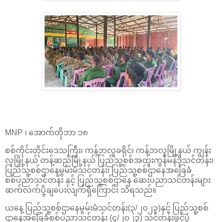
MNP ၊ အောက်တိုဘာ ၁၈
စစ်ကိုင်းတိုင်းဒေသကြီး၊ ကန့်ဘလူခရိုင်၊ ကန့်ဘလူမြို့နယ် ကျွန်း
လှမြို့နယ် တန့်ဆည်မြို့နယ် ပြည်သူ့စစ်အထူးကွန်မန်ဒိုသင်တန်း၊
ပြည်သူ့စစ်ဌာနေမွမ်းမံသင်တန်း၊ ပြည်သူ့စစ်ဌာနေအခြေခံ
စစ်ပညာသင်တန်း နှင့် ပြည်သူ့စစ်ဌာနေ ဆေးပညာသင်တန်းများ
ဆက်လက်ပို့ချပေးလျက်ရှိကြောင်း သိရသည်။
ယနေ့ ပြည်သူ့စစ်ဌာနေမွမ်းမံသင်တန်း(၃/၂၀၂၃)နှင့် ပြည်သူ့စစ်
ဌာနေအခြေခံစစ်ပညာသင်တန်း (၄/၂၀၂၃) သင်တန်းဖွင့်ပွဲ