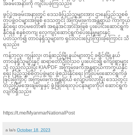
အခမ်းအနားကို ကျင်းပခဲ့ကြသည်။
ဖွင့်ပွဲအခမ်းအနားတွင် ဒေသခံပြည်သူများအား ဌာနေပြည်သူ့စစ်
တပ်ဖွဲ့ဝင်များအဖြစ် ဒေသတွင်း အကြမ်းဖက်အန္တရာယ် ကာကွယ်
နိုင်ရေး တပ်မတော်၏ အရန်အင်အားအဖြစ် ပူးပေါင်းဆောင်ရွက်
နိုင်ရန် စနစ်တကျ လေ့ကျင့်ဆောင်ရွက်ပေးနေမှုများနှင့်
ပတ်သက်၍ တာဝန်ရှိသူများက ရှင်းလင်းပြောကြားခဲ့ကြောင်း သိ
ရသည်။
ကန့်ဘလူ၊ ကျွန်းလှ၊ တန့်ဆည်မြို့နယ်များတွင် ခရိုင်/မြို့နယ်
တာဝန်ရှိသူများနှင့် ဆရာတော်ဦးဝါသဝ ပူးပေါင်း၍ ကျေးရွာများ
သို့ လှည့်လည်ပြီး KIA/PDF အကြမ်းဖက်အန္တရာယ်ကာကွယ်နိုင်
ရေး ပြည်သူ့စစ်တပ်ဖွဲ့များ ဖွဲ့စည်းနိုင်ရေး ကြိုးပမ်းဆောင်ရွက်ခဲ့
ခြင်းကြောင့် အကြမ်းဖက်အန္တရာယ် လျော့ပါးလာပြီး ဒေသတွင်း
တည်ငြိမ်အေးချမ်းမှုနှင့် ဖွံ့ဖြိုးရေးလုပ်ငန်းများကိုပါ ဆောင်ရွက်
လျက်ရှိသည်။
https://t.me/MyanmarNationalPost
a la/s
October 18, 2023