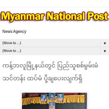
News Agency
▼
▼
ကန့်ဘလူမြို့နယ်တွင် ပြည်သူစစ်မွမ်းမံ
သင်တန်း ထပ်မံ ပို့ချပေးလျက်ရှိ