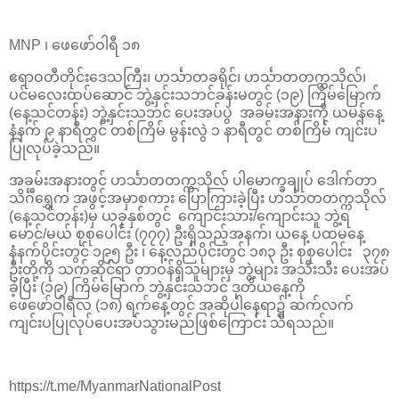
MNP ၊ ဖေဖော်ဝါရီ ၁၈
ဧရာဝတီတိုင်းဒေသကြီး၊ ဟင်္သာတခရိုင်၊ ဟင်္သာတတက္ကသိုလ်၊
ပင်မလေးထပ်ဆောင် ဘွဲ့နှင်းသဘင်ခန်းမတွင် (၁၉) ကြိမ်မြောက်
(နေ့သင်တန်း) ဘွဲ့နှင်းသဘင် ပေးအပ်ပွဲ အခမ်းအနားကို ယမန်နေ့
နံနက် ၉ နာရီတွင် တစ်ကြိမ် မွန်းလွဲ ၁ နာရီတွင် တစ်ကြိမ် ကျင်းပ
ပြုလုပ်ခဲ့သည်။
အခမ်းအနားတွင် ဟင်္သာတတက္ကသိုလ် ပါမောက္ခချုပ် ဒေါက်တာ
သိင်္ဂီရွှေက အဖွင့်အမှာစကား ပြောကြားခဲ့ပြီး ဟင်္သာတတက္ကသိုလ်
(နေ့သင်တန်း)မှ ယခုနှစ်တွင် ကျောင်းသား/ကျောင်းသူ ဘွဲ့ရ
မောင်/မယ် စုစုပေါင်း (၇၇၇) ဦးရှိသည့်အနက်၊ ယနေ့ ပထမနေ့
နံနက်ပိုင်းတွင် ၁၉၅ ဦး ၊ နေ့လည်ပိုင်းတွင် ၁၈၃ ဦး စုစုပေါင်း ၃၇၈
ဦးတို့ကို သက်ဆိုင်ရာ တာဝန်ရှိသူများမှ ဘွဲ့များ အသီးသီး ပေးအပ်
ခဲ့ပြီး (၁၉) ကြိမ်မြောက် ဘွဲ့နှင်းသဘင် ဒုတိယနေ့ကို
ဖေဖော်ဝါရီလ (၁၈) ရက်နေ့တွင် အဆိုပါနေရာ၌ ဆက်လက်
ကျင်းပပြုလုပ်ပေးအပ်သွားမည်ဖြစ်ကြောင်း သိရသည်။
https://t.me/MyanmarNationalPost