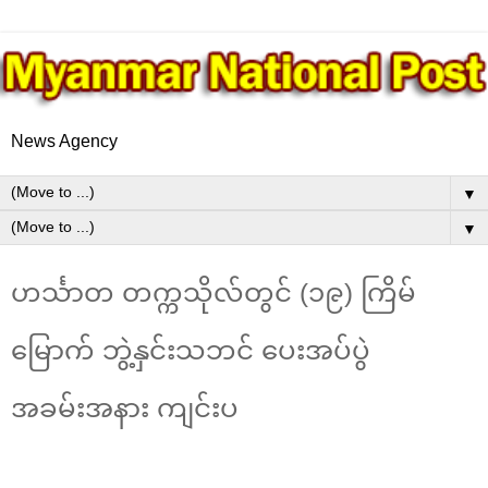
News Agency
▼
▼
ဟင်္သာတ တက္ကသိုလ်တွင် (၁၉) ကြိမ်
မြောက် ဘွဲ့နှင်းသဘင် ပေးအပ်ပွဲ
အခမ်းအနား ကျင်းပ