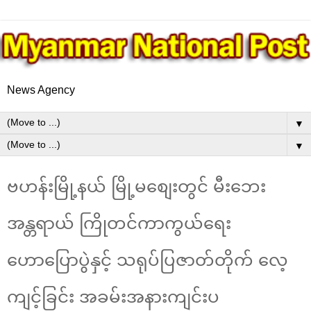
News Agency
▼
▼
ဗဟန်းမြို့နယ် မြို့မ​စျေးတွင် မီးဘေး
အန္တရာယ် ကြိုတင်ကာကွယ်ရေး
ဟောပြောပွဲနှင့် သရုပ်ပြဇာတ်တိုက် လေ့
ကျင့်ခြင်း အခမ်းအနားကျင်းပ