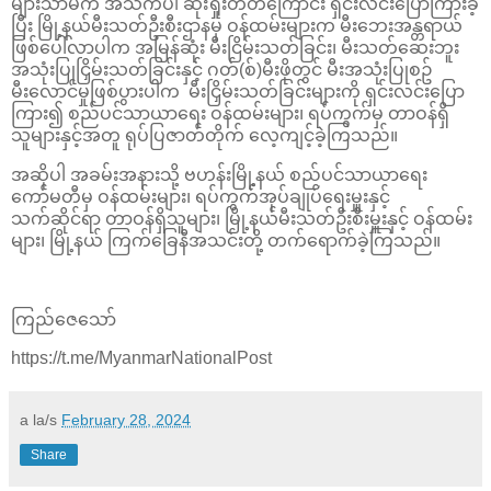
များသာမက အသက်ပါ ဆုံးရှုံးတတ်ကြောင်း ရှင်းလင်းပြောကြားခဲ့
ပြီး မြို့နယ်မီးသတ်ဦးစီးဌာနမှ ဝန်ထမ်းများက မီးဘေးအန္တရာယ်
ဖြစ်ပေါ်လာပါက အမြန်ဆုံး မီးငြိမ်းသတ်ခြင်း၊ မီးသတ်ဆေးဘူး
အသုံးပြုငြှိမ်းသတ်ခြင်းနှင့် ဂတ်(စ်)မီးဖိုတွင် မီးအသုံးပြုစဥ်
မီးလောင်မှုဖြစ်ပွားပါက မီးငြှိမ်းသတ်ခြင်းများကို ရှင်းလင်းပြော
ကြား၍ စည်ပင်သာယာ​ရေး ဝန်ထမ်းများ၊ ရပ်ကွက်မှ တာဝန်ရှိ
သူများနှင့်အတူ ရုပ်ပြဇာတ်တိုက် လေ့ကျင့်ခဲ့ကြသည်။
အဆိုပါ အခမ်းအနားသို့ ဗဟန်းမြို့နယ် စည်ပင်သာယာ​ရေး​
ကော်မတီမှ ဝန်ထမ်းများ​၊ ရပ်ကွက်အုပ်ချုပ်​ရေးမှူးနှင့်
သက်ဆိုင်ရာ တာဝန်ရှိသူများ၊ မြို့နယ်မီးသတ်ဦးစီးမှူးနှင့် ဝန်ထမ်း
များ၊ မြို့နယ် ကြက်ခြေနီအသင်းတို့ တက်ရောက်ခဲ့ကြသည်။
ကြည်​ဇေ​သော်
https://t.me/MyanmarNationalPost
a la/s
February 28, 2024
Share