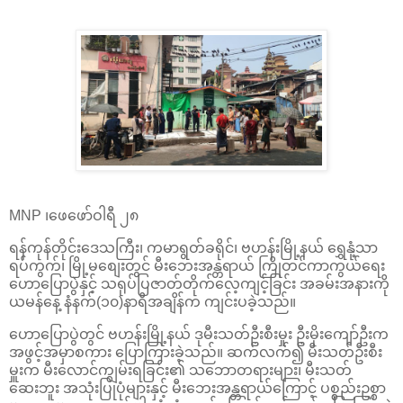
MNP ၊ဖေဖော်ဝါရီ ၂၈
ရန်ကုန်တိုင်းဒေသကြီး၊ ကမာရွတ်ခရိုင်၊ ဗဟန်းမြို့နယ် ​ရွှေနုံ့သာ
ရပ်ကွက်၊ မြို့မ​စျေးတွင် မီးဘေးအန္တရာယ် ကြိုတင်ကာကွယ်ရေး
ဟောပြောပွဲနှင့် သရုပ်ပြဇာတ်တိုက်လေ့ကျင့်ခြင်း အခမ်းအနားကို
ယမန်နေ့ နံနက်(၁၀)နာရီအချိန်က ကျင်းပခဲ့သည်။
ဟောပြောပွဲတွင် ဗဟန်းမြို့နယ် ဒုမီးသတ်ဦးစီးမှုး ဦးမိုးကျော်ဦးက
အဖွင့်အမှာစကား ပြောကြားခဲ့သည်။ ဆက်လက်၍ မီးသတ်ဦးစီး
မှူးက မီးလောင်ကျွမ်းရခြင်း၏ သဘောတရားများ၊ မီးသတ်
ဆေးဘူး အသုံးပြုပုံများနှင့် မီးဘေးအန္တရာယ်ကြောင့် ပစ္စည်းဥစ္စာ