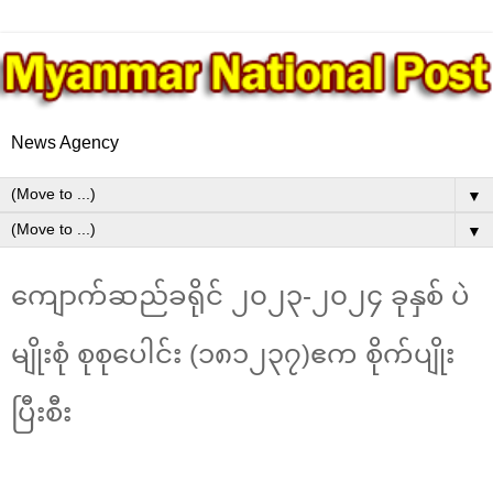
News Agency
▼
▼
ကျောက်ဆည်ခရိုင် ၂၀၂၃-၂၀၂၄ ခုနှစ် ပဲ
မျိုးစုံ စုစုပေါင်း (၁၈၁၂၃၇)ဧက စိုက်ပျိုး
ပြီးစီး