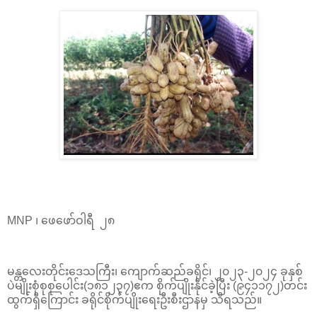
MNP ၊ ဖေဖော်ဝါရီ ၂၈
မန္တလေးတိုင်းဒေသကြီး၊ ကျောက်ဆည်ခရိုင်၊ ၂၀၂၃-၂၀၂၄ ခုနှစ်
ပဲမျိုးစုံစုစုပေါင်း(၁၈၁၂၃၇)ဧက စိုက်ပျိုးနိုင်ခဲ့ပြီး (၉၄၁၁၇၂)တင်း
ထွက်ရှိကြောင်း ခရိုင်စိုက်ပျိုးရေးဦးစီးဌာနမှ သိရသည်။