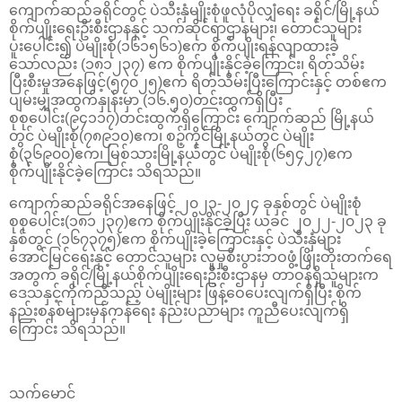
ကျောက်ဆည်ခရိုင်တွင် ပဲသီးနှံမျိုးစုံဖူလုံပိုလျှံရေး ခရိုင်/မြို့နယ်
စိုက်ပျိုးရေးဦးစီးဌာနနှင့် သက်ဆိုင်ရာဌာနများ၊ တောင်သူများ
ပူးပေါင်း၍ ပဲမျိုးစုံ(၁၆၁၅၆၁)ဧက စိုက်ပျိုးရန်လျာထားခဲ့
သော်လည်း (၁၈၁၂၃၇) ဧက စိုက်ပျိုးနိုင်ခဲ့ကြောင်း၊ ရိတ်သိမ်း
ပြီးစီးမှုအနေဖြင့်(၅၇၀၂၅)ဧက ရိတ်သိမ်းပြီးကြောင်းနှင့် တစ်ဧက
ပျမ်းမျှအထွက်နှုန်းမှာ (၁၆.၅၀)တင်းထွက်ရှိပြီး
စုစုပေါင်း(၉၄၁၁၇)တင်းထွက်ရှိကြောင်း ကျောက်ဆည် မြို့နယ်
တွင် ပဲမျိုးစုံ(၇၈၉၁၀)ဧက၊ စဉ့်ကိုင်မြို့နယ်တွင် ပဲမျိုး
စုံ(၃၆၉၀၀)ဧက၊ မြစ်သားမြို့နယ်တွင် ပဲမျိုးစုံ(၆၅၄၂၇)ဧက
စိုက်ပျိုးနိုင်ခဲ့ကြောင်း သိရသည်။
ကျောက်ဆည်ခရိုင်အနေဖြင့် ၂၀၂၃-၂၀၂၄ ခုနှစ်တွင် ပဲမျိုးစုံ
စုစုပေါင်း(၁၈၁၂၃၇)ဧက စိုက်ပျိုးနိုင်ခဲ့ပြီး ယခင် ၂၀၂၂-၂၀၂၃ ခု
နှစ်တွင် (၁၆၇၃၇၅)ဧက စိုက်ပျိုးခဲ့ကြောင်းနှင့် ပဲသီးနှံများ
အောင်မြင်ရေးနှင့် တောင်သူများ လူမှုစီးပွားဘဝဖွံ့ဖြိုးတိုးတက်ရေ
အတွက် ခရိုင်/မြို့နယ်စိုက်ပျိုးရေးဦးစီးဌာနမှ တာဝန်ရှိသူများက
ဒေသနှင့်ကိုက်ညီသည့် ပဲမျိုးများ ဖြန့်ဝေပေးလျက်ရှိပြီး စိုက်
နည်းစနစ်များမှန်ကန်ရေး နည်းပညာများ ကူညီပေးလျက်ရှိ
ကြောင်း သိရသည်။
သက်မောင်