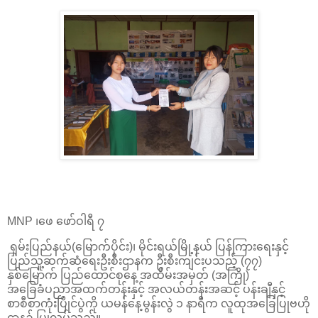
MNP ၊ဖေ ဖော်ဝါရီ ၇
ရှမ်းပြည်နယ်(မြောက်ပိုင်း)၊ မိုင်းရယ်မြို့နယ် ပြန်ကြားရေးနှင့်
ပြည်သူ့ဆက်ဆံရေးဦးစီးဌာနက ဦးစီးကျင်းပသည့် (၇၇)
နှစ်မြောက် ပြည်ထောင်စုနေ့ အထိမ်းအမှတ် (အကြို)
အခြေခံပညာအထက်တန်းနှင့် အလယ်တန်းအဆင့် ပန်းချီနှင့်
စာစီစာကုံးပြိုင်ပွဲကို ယမန်နေ့မွန်းလွဲ ၁ နာရီက လူထုအခြေပြုဗဟို
ဌာန၌ ပြုလုပ်သည်။