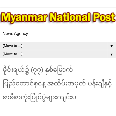
News Agency
▼
▼
မိုင်းရယ်၌ (၇၇) နှစ်မြောက်
ပြည်ထောင်စုနေ့ အထိမ်းအမှတ် ပန်းချီနှင့်
စာစီစာကုံးပြိုင်ပွဲများကျင်းပ