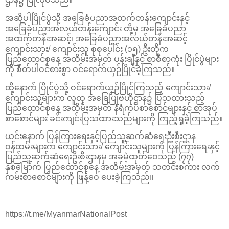
အဆိုပါပြိုင်ပွဲသို့ အခြေခံပညာအထက်တန်းကျောင်းနှင့်
အခြေခံပညာအလယ်တန်းကျောင်း တို့မှ အခြေခံပညာ
အထက်တန်းအဆင့်၊ အခြေခံပညာအလယ်တန်းအဆင့်
ကျောင်းသား/ ကျောင်းသူ စုစုပေါင်း (၁၅) ဦးတို့က
ပြည်ထောင်စုနေ့ အထိမ်းအမှတ် ပန်းချီနှင့် စာစီစာကုံး ပြိုင်ပွဲများ
ကို စိတ်ပါဝင်စားစွာ ဝင်ရောက်ယှဉ်ပြိုင်ခဲ့ကြသည်။
ထို့နောက် ပြိုင်ပွဲသို့ ဝင်ရောက်ယှဉ်ပြိုင်ကြသည့် ကျောင်းသား/
ကျောင်းသူများက လူထု အခြေပြုဗဟိုဌာန၌ ပြသထားသည့်
ပြည်ထောင်စုနေ့ အထိမ်းအမှတ် နံရံကပ်စာစောင်များနှင့် စာအုပ်
စာစောင်များ ခင်းကျင်းပြသထားသည်များကို ကြည့်ရှုခဲ့ကြသည်။
ယင်းနောက် ပြန်ကြားရေးနှင့်ပြည်သူ့ဆက်ဆံရေးဦးစီးဌာန
ဝန်ထမ်းများက ကျောင်းသား/ ကျောင်းသူများကို ပြန်ကြားရေးနှင့်
ပြည်သူ့ဆက်ဆံရေးဦးစီးဌာနမှ အခမဲ့ထုတ်ဝေသည့် (၇၇)
နှစ်မြောက် ပြည်ထောင်စုနေ့ အထိမ်းအမှတ် သတင်းစကား လက်
ကမ်းစာစောင်များကို ဖြန့်ဝေ ပေးခဲ့ကြသည်။
https://t.me/MyanmarNationalPost