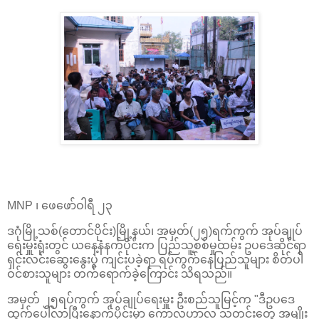
MNP ၊ ဖေဖော်ဝါရီ ၂၃
ဒဂုံမြို့သစ်(တောင်ပိုင်း)မြို့နယ်၊ အမှတ်(၂၅)ရက်ကွက် အုပ်ချုပ်
ရေးမှူးရုံးတွင် ယနေ့နံနက်ပိုင်းက ပြည်သူ့စစ်မှုထမ်း ဥပဒေဆိုင်ရာ
ရှင်းလင်းဆွေးနွေးပွဲ ကျင်းပခဲ့ရာ ရပ်ကွက်နေပြည်သူများ စိတ်ပါ
ဝင်စားသူများ တက်ရောက်ခဲ့ကြောင်း သိရသည်။
အမှတ် ၂၅ရပ်ကွက် အုပ်ချုပ်ရေးမှူး ဦးစည်သူမြင့်က "ဒီဥပဒေ
ထွက်ပေါ်လာပြီးနောက်ပိုင်းမှာ ကောလဟာလ သတင်းတွေ အမျိုး