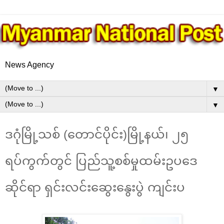
News Agency
▼
▼
ဒဂုံမြို့သစ် (တောင်ပိုင်း)မြို့နယ်၊ ၂၅
ရပ်ကွက်တွင် ပြည်သူ့စစ်မှုထမ်းဥပဒေ
ဆိုင်ရာ ရှင်းလင်းဆွေးနွေးပွဲ ကျင်းပ