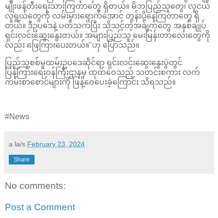
မျိုးဖန်တီးရေးသားကြတာတွေ ရှိတယ်။ မိဘပြည်သူတွေ၊ လူငယ်
လူရွယ်တွေကို လမ်းမှားရောက်အောင် တွန်းပို့နေကြတာတွေ ရှိ
တယ်။ ဒီဥပဒေနဲ့ ပတ်သက်ပြီး သိသင့်တဲ့အချက်တွေ အနှစ်ချုပ်
ရှင်းလင်းဆွေးနွေးတယ်။ အများပြည်သူ မေးမြန်းတာလေးတွေကို
လည်း ဖြေကြားပေးတယ်။"ဟု ပြောသည်။
ပြည်သူ့စစ်မှုထမ်းဥပဒေဆိုင်ရာ ရှင်းလင်းဆွေးနွေးပွဲတွင်
ပြန်ကြားရေးဝန်ကြီးဌာနမှ ထုတ်ဝေသည့် သတင်းစကား လက်
ကမ်းစာစောင်များကို ဖြန့်ဝေပေးခဲ့ကြောင်း သိရသည်။
#News
a la/s
February 23, 2024
Share
No comments:
Post a Comment