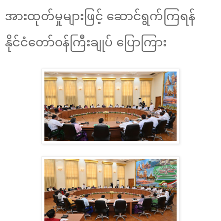
အားထုတ်မှုများဖြင့် ဆောင်ရွက်ကြရန်
နိုင်ငံတော်ဝန်ကြီးချုပ် ပြောကြား