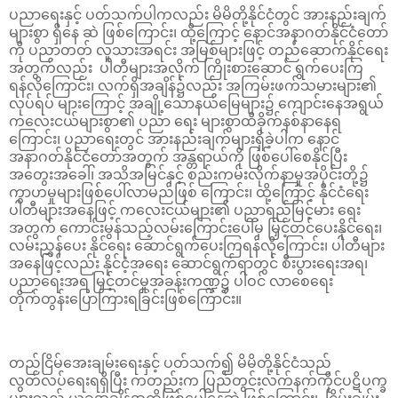
ပညာရေးနှင့် ပတ်သက်ပါကလည်း မိမိတို့နိုင်ငံတွင် အားနည်းချက်
များစွာ ရှိနေ ဆဲ ဖြစ်ကြောင်း၊ ထို့ကြောင့် နောင်အနာဂတ်နိုင်ငံတော်
ကို ပညာတတ် လူသားအရင်း အမြစ်များဖြင့် တည်ဆောက်နိုင်ရေး
အတွက်လည်း ပါတီများအလိုက် ကြိုးစားဆောင် ရွက်ပေးကြ
ရန်လိုကြောင်း၊ လက်ရှိအချိန်၌လည်း အကြမ်းဖက်သမားများ၏
လုပ်ရပ် များကြောင့် အချို့သောနယ်မြေများ၌ ကျောင်းနေအရွယ်
ကလေးငယ်များစွာ၏ ပညာ ရေး များစွာထိခိုက်နစ်နာနေရ
ကြောင်း၊ ပညာရေးတွင် အားနည်းချက်များရှိခဲ့ပါက နောင်
အနာဂတ်နိုင်ငံတော်အတွက် အန္တရာယ်ကို ဖြစ်ပေါ်စေနိုင်ပြီး
အတွေးအခေါ်၊ အသိအမြင်နှင့် စည်းကမ်းလိုက်နာမှုအပိုင်းတို့၌
ကွာဟမှုများဖြစ်ပေါ်လာမည်ဖြစ် ကြောင်း၊ ထို့ကြောင့် နိုင်ငံရေး
ပါတီများအနေဖြင့် ကလေးငယ်များ၏ ပညာရည်မြင့်မား ရေး
အတွက် ကောင်းမွန်သည့်လမ်းကြောင်းပေါ်မှ မြှင့်တင်ပေးနိုင်ရေး၊
လမ်းညွှန်ပေး နိုင်ရေး ဆောင်ရွက်ပေးကြရန်လိုကြောင်း၊ ပါတီများ
အနေဖြင့်လည်း နိုင်ငံ့အရေး ဆောင်ရွက်ရာတွင် စီးပွားရေးအရ၊
ပညာရေးအရ မြှင့်တင်မှုအခန်းကဏ္ဍ၌ ပါဝင် လာစေရေး
တိုက်တွန်းပြောကြားရခြင်းဖြစ်ကြောင်း။
တည်ငြိမ်အေးချမ်းရေးနှင့် ပတ်သက်၍ မိမိတို့နိုင်ငံသည်
လွတ်လပ်ရေးရရှိပြီး ကတည်းက ပြည်တွင်းလက်နက်ကိုင်ပဋိပက္ခ