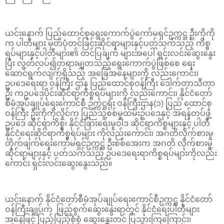
ယင်းနောက် ပြည်ထောင်စုရွေးကောက်ပွဲကော်မရှင်ဥက္ကဋ္ဌ ဦးကိုကို
က ပါတီများ မှတ်ပုံတင်ခြင်းဆိုင်ရာများနှင့်ပတ်သက်သည့် ကိစ္စ
ရပ်များနှင့်ပါတီများ၏ တင်ပြချက် များအပေါ် ရှင်းလင်းဆွေးနွေး
ပြီး လွတ်လပ်၍တရားမျှတသည့်ရွေးကောက်ပွဲဖြစ်စေ ရေး
ဆောင်ရွက်လျက်ရှိသည့် အခြေအနေများကို လည်းကောင်း၊
ဥပဒေရေးရာ ဝန်ကြီး ဌာန ပြည်ထောင်စုဝန်ကြီး ဒေါက်တာသီတာ
ဦး ကဥပဒေပိုင်းဆိုင်ရာကိစ္စရပ်များကို လည်းကောင်း၊ နိုင်ငံတော်
စီမံအုပ်ချုပ်ရေးကောင်စီ ဥက္ကဋ္ဌရုံး ဝန်ကြီးဌာန(၁) ပြည် ထောင်စု
ဝန်ကြီး ဦးကိုကိုလှိုင်က ပြည်သူ့စစ်မှုထမ်းဥပဒေနှင့် အရန်တပ်ဖွဲ့
ဥပဒေ ဆိုင်ရာကိစ္စ၊ နိုင်ငံခြားရေးမူဝါဒ ဆိုင်ရာကိစ္စများနှင့် ပါတီ
နိုင်ငံရေးဆိုင်ရာကိစ္စရပ်များ ကိုလည်းကောင်း၊ အဂတိလိုက်စားမှု
တိုက်ဖျက်ရေးကော်မရှင်ဥက္ကဋ္ဌ ဦးစစ်အေးက အဂတိ လိုက်စားမှု
ဆိုင်ရာများနှင့် ပတ်သက်သည့် ဥပဒေရေးရာကိစ္စရပ်များကိုလည်း
ကောင်း ရှင်းလင်းဆွေးနွေးသည်။
ယင်းနောက် နိုင်ငံတော်စီမံအုပ်ချုပ်ရေးကောင်စီဥက္ကဋ္ဌ နိုင်ငံတော်
ဝန်ကြီးချုပ်က ဖြည့်စွက်ဆွေးနွေးရာတွင် နိုင်ငံရေးပါတီများ
အနေဖြင့် ပြည့်ပြည့်စုံစုံ ဆွေးနွေးတင် ပြသွားကြကြောင်း၊