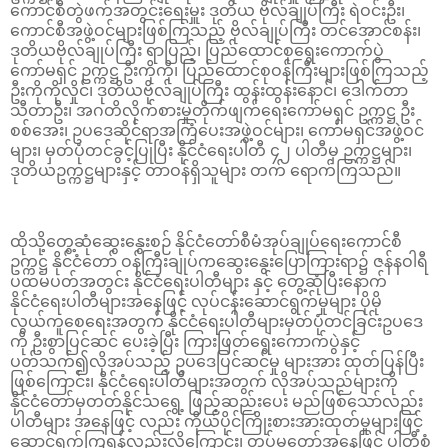
ကောင်စီတွဲဖက်အတွင်းရေးမှူး ဒုတိယ ဗိုလ်ချုပ်ကြီး ရဲဝင်းဦး၊
ကောင်စီအဖွဲ့ဝင်များဖြစ်ကြသည့် ဗိုလ်ချုပ်ကြီး တင်အောင်စန်း၊
ဒုတိယဗိုလ်ချုပ်ကြီး ရာပြည့်၊ ပြည်ထောင်စုရွေးကောက်ပွဲ
ကော်မရှင် ဥက္ကဋ္ဌ ဦးကိုကို၊ ပြည်ထောင်စုဝန်ကြီးများဖြစ်ကြသည့်
ဦးကိုကိုလှိုင်၊ ဒုတိယဗိုလ်ချုပ်ကြီး ထွန်းထွန်းနောင်၊ ဒေါက်တာ
သီတာဦး၊ အဂတိလိုက်စားမှုတိုက်ဖျက်ရေးကော်မရှင် ဥက္ကဋ္ဌ ဦး
စစ်အေး၊ ဥပဒေဆိုင်ရာအကြံပေးအဖွဲ့ဝင်များ၊ ကော်မရှင်အဖွဲ့ဝင်
များ၊ မှတ်ပုံတင်ခွင့်ပြုပြီး နိုင်ငံရေးပါတီ ၄၂ ပါတီမှ ဥက္ကဋ္ဌများ၊
ဒုတိယဥက္ကဋ္ဌများနှင့် တာဝန်ရှိသူများ တက် ရောက်ကြသည်။
ထိုသို့တွေ့ဆုံဆွေးနွေးစဉ် နိုင်ငံတော်စီမံအုပ်ချုပ်ရေးကောင်စီ
ဥက္ကဋ္ဌ နိုင်ငံတော် ဝန်ကြီးချုပ်ကဆွေးနွေးပြောကြားရာ၌ ဇန်နဝါရီ
ပထမပတ်အတွင်း နိုင်ငံရေးပါတီများ နှင့် တွေ့ဆုံပြီးနောက်
နိုင်ငံရေးပါတီများအနေဖြင့် လုပ်ငန်းဆောင်ရွက်မှုများ ပိုမို
လွယ်ကူစေရေးအတွက် နိုင်ငံရေးပါတီများမှတ်ပုံတင်ခြင်းဥပဒေ
ကို ဦးစွာပြင်ဆင် ပေးခဲ့ပြီး ကြားဖြတ်ရွေးကောက်ပွဲနှင့်
ပတ်သက်၍လိုအပ်သည့် ဥပဒေပြင်ဆင်မှု များအား ထုတ်ပြန်ပြီး
ဖြစ်ကြောင်း၊ နိုင်ငံရေးပါတီများအတွက် လိုအပ်သည်များကို
နိုင်ငံတော်မှတတ်နိုင်သရွေ့ ဖြည့်ဆည်းပေး မည်ဖြစ်သော်လည်း
ပါတီများ အနေဖြင့် လည်း ကိုယ်ပိုင်ကြိုးစားအားထုတ်မှုများဖြင့်
ဆောင်ရွက်ကြရန်လည်းလိုကြောင်း၊ တပ်မတော်အနေဖြင့် ပါတီစုံ