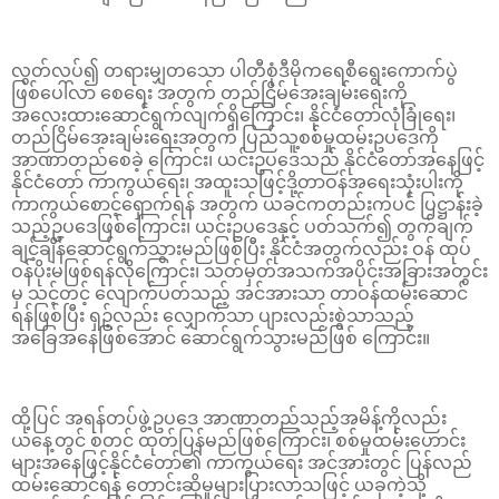
လွတ်လပ်၍ တရားမျှတသော ပါတီစုံဒီမိုကရေစီရွေးကောက်ပွဲ
ဖြစ်ပေါ်လာ စေရေး အတွက် တည်ငြိမ်အေးချမ်းရေးကို
အလေးထားဆောင်ရွက်လျက်ရှိကြောင်း၊ နိုင်ငံတော်လုံခြုံရေး၊
တည်ငြိမ်အေးချမ်းရေးအတွက် ပြည်သူ့စစ်မှုထမ်းဥပဒေကို
အာဏာတည်စေခဲ့ ကြောင်း၊ ယင်းဥပဒေသည် နိုင်ငံတော်အနေဖြင့်
နိုင်ငံတော် ကာကွယ်ရေး၊ အထူးသဖြင့်ဒို့တာဝန်အရေးသုံးပါးကို
ကာကွယ်စောင့်ရှောက်ရန် အတွက် ယခင်ကတည်းကပင် ပြဋ္ဌာန်းခဲ့
သည့်ဥပဒေဖြစ်ကြောင်း၊ ယင်းဥပဒေနှင့် ပတ်သက်၍ တွက်ချက်
ချင့်ချိန်ဆောင်ရွက်သွားမည်ဖြစ်ပြီး နိုင်ငံအတွက်လည်း ဝန် ထုပ်
ဝန်ပိုးမဖြစ်ရန်လိုကြောင်း၊ သတ်မှတ်အသက်အပိုင်းအခြားအတွင်း
မှ သင့်တင့် လျောက်ပတ်သည့် အင်အားသာ တာဝန်ထမ်းဆောင်
ရန်ဖြစ်ပြီး ရှဉ့်လည်း လျှောက်သာ ပျားလည်းစွဲသာသည့်
အခြေအနေဖြစ်အောင် ဆောင်ရွက်သွားမည်ဖြစ် ကြောင်း။
ထို့ပြင် အရန်တပ်ဖွဲ့ဥပဒေ အာဏာတည်သည့်အမိန့်ကိုလည်း
ယနေ့တွင် စတင် ထုတ်ပြန်မည်ဖြစ်ကြောင်း၊ စစ်မှုထမ်းဟောင်း
များအနေဖြင့်နိုင်ငံတော်၏ ကာကွယ်ရေး အင်အားတွင် ပြန်လည်
ထမ်းဆောင်ရန် တောင်းဆိုမှုများပြားလာသဖြင့် ယခုကဲ့သို့