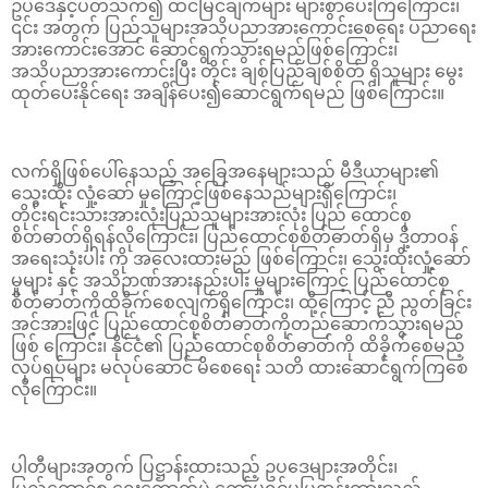
ဥပဒေနှင့်ပတ်သက်၍ ထင်မြင်ချက်များ များစွာပေးကြကြောင်း၊
၎င်း အတွက် ပြည်သူများအသိပညာအားကောင်းစေရေး ပညာရေး
အားကောင်းအောင် ဆောင်ရွက်သွားရမည်ဖြစ်ကြောင်း၊
အသိပညာအားကောင်းပြီး တိုင်း ချစ်ပြည်ချစ်စိတ် ရှိသူများ မွေး
ထုတ်ပေးနိုင်ရေး အချိန်ပေး၍ဆောင်ရွက်ရမည် ဖြစ်ကြောင်း။
လက်ရှိဖြစ်ပေါ်နေသည့် အခြေအနေများသည် မီဒီယာများ၏
သွေးထိုး လှုံ့ဆော် မှုကြောင့်ဖြစ်နေသည်များရှိကြောင်း၊
တိုင်းရင်းသားအားလုံးပြည်သူများအားလုံး ပြည် ထောင်စု
စိတ်ဓာတ်ရှိရန်လိုကြောင်း၊ ပြည်ထောင်စုစိတ်ဓာတ်ရှိမှ ဒို့တာဝန်
အရေးသုံးပါး ကို အလေးထားမည် ဖြစ်ကြောင်း၊ သွေးထိုးလှုံ့ဆော်
မှုများ နှင့် အသိဉာဏ်အားနည်းပါး မှုများကြောင့် ပြည်ထောင်စု
စိတ်ဓာတ်ကိုထိခိုက်စေလျက်ရှိကြောင်း၊ ထို့ကြောင့် ညီ ညွတ်ခြင်း
အင်အားဖြင့် ပြည်ထောင်စုစိတ်ဓာတ်ကိုတည်ဆောက်သွားရမည်
ဖြစ် ကြောင်း၊ နိုင်ငံ၏ ပြည်ထောင်စုစိတ်ဓာတ်ကို ထိခိုက်စေမည့်
လုပ်ရပ်များ မလုပ်ဆောင် မိစေရေး သတိ ထားဆောင်ရွက်ကြစေ
လိုကြောင်း။
ပါတီများအတွက် ပြဋ္ဌာန်းထားသည့် ဥပဒေများအတိုင်း၊