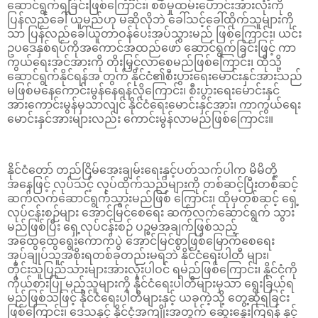
ဆောင်ရွက်ရခြင်းဖြစ်ကြောင်း၊ စစ်မှုထမ်းဟောင်းအားလုံးကို
ပြန်လည်ခေါ် ယူမည်ဟု မဆိုလိုဘဲ ခေါ်သင့်ခေါ်ထိုက်သူများကို
သာ ပြန်လည်ခေါ်ယူတာဝန်ပေးအပ်သွားမည် ဖြစ်ကြောင်း၊ ယင်း
ဥပဒေနှစ်ရပ်ကိုအကောင်အထည်ဖော် ဆောင်ရွက်ခြင်းဖြင့် ကာ
ကွယ်ရေးအင်အားကို တိုးမြှင့်လာစေမည်ဖြစ်ကြောင်း၊ ထိုသို့
ဆောင်ရွက်နိုင်ရန်အ တွက် နိုင်ငံ၏စီးပွားရေးမောင်းနှင်အားသည်
မဖြစ်မနေကောင်းမွန်နေရန်လိုကြောင်း၊ စီးပွားရေးမောင်းနှင်
အားကောင်းမွန်မှသာလျင် နိုင်ငံရေးမောင်းနှင်အား၊ ကာကွယ်ရေး
မောင်းနှင်အားများလည်း ကောင်းမွန်လာမည်ဖြစ်ကြောင်း။
နိုင်ငံတော် တည်ငြိမ်အေးချမ်းရေးနှင့်ပတ်သက်ပါက မိမိတို့
အနေဖြင့် လုပ်သင့် လုပ်ထိုက်သည်များကို တစ်ဆင့်ပြီးတစ်ဆင့်
ဆက်လက်ဆောင်ရွက်သွားမည်ဖြစ် ကြောင်း၊ ထိုမှတစ်ဆင့် ရှေ့
လုပ်ငန်းစဉ်များ အောင်မြင်စေရေး ဆက်လက်ဆောင်ရွက် သွား
မည်ဖြစ်ပြီး ရှေ့လုပ်ငန်းစဉ် ပဉ္စမအချက်ဖြစ်သည့်
အထွေထွေရွေးကောက်ပွဲ အောင်မြင်စွာဖြစ်မြောက်စေရေး
အုပ်ချုပ်သူအစိုးရတစ်ခုတည်းမရဘဲ နိုင်ငံရေးပါတီ များ၊
တိုင်းသူပြည်သားများအားလုံးပါဝင် ရမည်ဖြစ်ကြောင်း၊ နိုင်ငံကို
ကိုယ်စားပြု မည့်သူများကို နိုင်ငံရေးပါတီများမှသာ ရွေးခြယ်ရ
မည်ဖြစ်သဖြင့် နိုင်ငံရေးပါတီများနှင့် ယခုကဲ့သို့ တွေ့ဆုံရခြင်း
ဖြစ်ကြောင်း၊ ဒေသနှင့် နိုင်ငံ့အကျိုးအတွက် ဆွေးနွေးကြရန် နှင့်