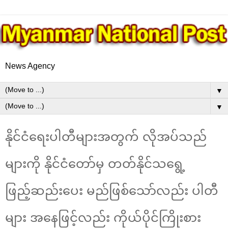
News Agency
▼
▼
နိုင်ငံရေးပါတီများအတွက် လိုအပ်သည်
များကို နိုင်ငံတော်မှ တတ်နိုင်သရွေ့
ဖြည့်ဆည်းပေး မည်ဖြစ်သော်လည်း ပါတီ
များ အနေဖြင့်လည်း ကိုယ်ပိုင်ကြိုးစား