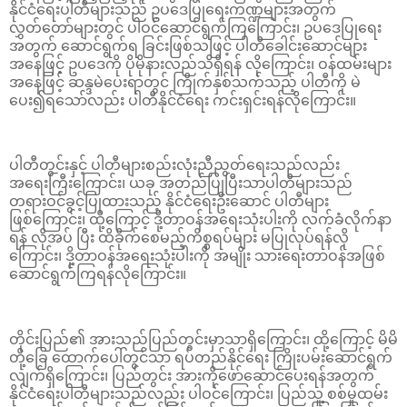
နိုင်ငံရေးပါတီများသည် ဥပဒေပြုရေးကဏ္ဍများအတွက်
လွှတ်တော်များတွင် ပါဝင်ဆောင်ရွက်ကြကြောင်း၊ ဥပဒေပြုရေး
အတွက် ဆောင်ရွက်ရ ခြင်းဖြစ်သဖြင့် ပါတီခေါင်းဆောင်များ
အနေဖြင့် ဥပဒေကို ပိုမိုနားလည်သိရှိရန် လိုကြောင်း၊ ဝန်ထမ်းများ
အနေဖြင့် ဆန္ဒမဲပေးရာတွင် ကြိုက်နှစ်သက်သည့် ပါတီကို မဲ
ပေး၍ရသော်လည်း ပါတီနိုင်ငံရေး ကင်းရှင်းရန်လိုကြောင်း။
ပါတီတွင်းနှင့် ပါတီများစည်းလုံးညီညွတ်ရေးသည်လည်း
အရေးကြီးကြောင်း၊ ယခု အတည်ပြုပြီးသာပါတီများသည်
တရားဝင်ခွင့်ပြုထားသည့် နိုင်ငံရေးဦးဆောင် ပါတီများ
ဖြစ်ကြောင်း၊ ထို့ကြောင့် ဒို့တာဝန်အရေးသုံးပါးကို လက်ခံလိုက်နာ
ရန် လိုအပ် ပြီး ထိခိုက်စေမည့်ကိစ္စရပ်များ မပြုလုပ်ရန်လို
ကြောင်း၊ ဒို့တာဝန်အရေးသုံးပါးကို အမျိုး သားရေးတာဝန်အဖြစ်
ဆောင်ရွက်ကြရန်လိုကြောင်း။
တိုင်းပြည်၏ အားသည်ပြည်တွင်းမှာသာရှိကြောင်း၊ ထို့ကြောင့် မိမိ
တို့ခြေ ထောက်ပေါ်တွင်သာ ရပ်တည်နိုင်ရေး ကြိုးပမ်းဆောင်ရွက်
လျက်ရှိကြောင်း၊ ပြည်တွင်း အားကိုဖော်ဆောင်ပေးရန်အတွက်
နိုင်ငံရေးပါတီများသည်လည်း ပါဝင်ကြောင်း၊ ပြည်သူ့ စစ်မှုထမ်း