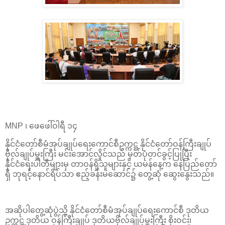
MNP ၊ ဖေဖေါ်ဝါရီ ၁၄
နိုင်ငံတော်စီမံအုပ်ချုပ်ရေးကောင်စီဥက္ကဋ္ဌ နိုင်ငံတော်ဝန်ကြီးချုပ်
ဗိုလ်ချုပ်မှူးကြီး မင်းအောင်လှိုင်သည် မှတ်ပုံတင်ခွင့်ပြုပြီး
နိုင်ငံရေးပါတီများမှ တာဝန်ရှိသူများနှင့် ယမန်နေ့က နေပြည်တော်
ရှိ ဘုရင့်နောင်ရိပ်သာ ဧည့်ခန်းမဆောင်၌ တွေ့ဆုံ ဆွေးနွေးသည်။
အဆိုပါတွေ့ဆုံပွဲသို့ နိုင်ငံတော်စီမံအုပ်ချုပ်ရေးကောင်စီ ဒုတိယ
ဥက္ကဋ္ဌ ဒုတိယ ဝန်ကြီးချုပ် ဒုတိယဗိုလ်ချုပ်မှူးကြီး စိုးဝင်း၊