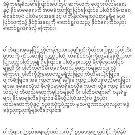
ဒီမိုကရေစီလမ်းကြောင်းပေါ်တွင် ဆက်လက် လျှောက်လှမ်းရေး
နှင့် ခိုင်မာစေရေးကို အာမခံထားပြီး ဖြစ်ကြောင်း၊ ပါတီစုံဒီမိုကရေ
စီစနစ်တွင် ပါတီများအနေဖြင့် ပါတီနိုင်ငံရေးလှုပ်ရှားမှုရှိရ မည်
ဖြစ်သကဲ့သို့ နိုင်ငံ့အရေးကို ဆောင်ရွက်သည့် နိုင်ငံရေးကိုလည်း
ဆောင်ရွက်ရန်လို ကြောင်း။
ပါတီများအနေဖြင့် တိုင်းရင်းသားလူမျိုးကိုကိုယ်စားပြုသည့်ပါတီ၊
ဒေသကို ကိုယ်စားပြုသည့်ပါတီ၊ တစ်နိုင်ငံလုံးကိုလွှမ်းခြုံကိုယ်စား
ပြုသည့်ပါတီဟူ၍ ရှိကြောင်း၊ ပါတီများသည် ခိုင်ခိုင်မာမာဖြစ်
ရန်လိုပြီး ပါတီတွင်းဒီမိုကရေစီတည် ဆောက်ရန်လည်း လို
ကြောင်း၊ ပါတီကိုဦးဆောင်သူမရှိသဖြင့်ပါတီယိမ်းယိုင်ခြင်း၊
ပျက်စီးခြင်း၊ အကြောင်း အမျိုးမျိုးကြောင့် ပါတီဖျက်သိမ်းရခြင်း
များမဖြစ်စေလိုဘဲ ခိုင်ခိုင်မာမာရှိစေလိုကြောင်း၊ ထို့ကြောင့် ခိုင်မာ
သည့် ပါတီတည်ဆောက်မှုဖြစ်ရန်လိုပြီး ပါတီဝင်များ၏ ဝန်းရံမှု
များ ခိုင်မာရန်လိုကြောင်း၊ မိမိတို့ပါတီအလိုက် ဖွဲ့စည်း
တည်ဆောက်ပုံနှင့် စည်းလုံးညီညွတ် မှုလက္ခဏာသည်လည်း ခန့်
ခန့်ညားညားရှိရန်လိုကြောင်း။
ပါတီများ ဖွဲ့စည်းရေးနှင့်ပတ်သက်၍ ဥပဒေအရ လုပ်နိုင်ကိုင်နိုင်