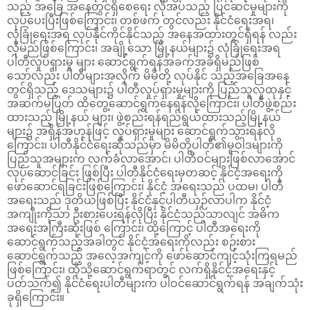
သည့် အခြေ အနေတွင်ရှိစေရေး လိုအပ်သည့် ပြင်ဆင်မှုများကို
လုပ်ပေးပြီးဖြစ်ကြောင်း၊ တစ်ဖက် တွင်လည်း နိုင်ငံရေးအရ၊
လုံခြုံရေးအရ လုပ်နိုင်ကိုင်နိုင်သည့် အနေအထားတွင်ရှိရန် လည်း
လိုမည်ဖြစ်ကြောင်း၊ အချို့သော မြို့နယ်များ၌ လုံခြုံရေးအရ
ပါတီလှုပ်ရှားမှု များ ဆောင်ရွက်ရန်အခက်အခဲရှိမည်ဖြစ်
သော်လည်း ပါတီများအလိုက် မိမိတို့ လုပ်နိုင် သည့်အခြေအနေ
တွင်ရှိသည့် ဒေသများ၌ ပါတီလှုပ်ရှားမှုများကို ပြည်သူလူထုနှင့်
အဆက်မပြတ် ထိတွေ့ဆောင်ရွက်နေရန်လိုကြောင်း၊ ပါတီဖွဲ့စည်း
ထားသည့် မြို့နယ် များ၊ ဖွဲ့စည်းရန်ရည်ရွယ်ထားသည့်မြို့နယ်
များ၌ အရှိန်အဟုန်ဖြင့် လှုပ်ရှားမှုများ ဆောင်ရွက်သွားရန်လို
ကြောင်း၊ ပါတီနိုင်ငံရေးဆိုသည်မှာ မိမိတို့ပါတီ၏မူဝါဒများကို
ပြည်သူအများက လက်ခံလာအောင်၊ ပါတီဝင်များဖြစ်လာအောင်
လုပ်ဆောင်ခြင်း ဖြစ်ပြီး ပါတီနိုင်ငံရေးမှတဆင့် နိုင်ငံ့အရေးကို
ဖော်ဆောင်ရခြင်းဖြစ်ကြောင်း၊ နိုင်ငံ့ အရေးသည် ပထမ၊ ပါတီ
အရေးသည် ဒုတိယဖြစ်ပြီး နိုင်ငံနှင့်ပါတီယှဉ်လာပါက နိုင်ငံ့
အကျိုးကိုသာ ဦးစားပေးရန်လိုပြီး နိုင်ငံသည်သာလျင် အဓိက
အရေးအကြီးဆုံးဖြစ် ကြောင်း၊ ထို့ကြောင့် ပါတီအရေးကို
ဆောင်ရွက်သည့်အခါတွင် နိုင်ငံ့အရေးကိုလည်း စဉ်းစား
ဆောင်ရွက်သည့် အလေ့အကျင့်ကို ဖော်ဆောင်ကျင့်သုံးကြရမည်
ဖြစ်ကြောင်း၊ ထိုသို့ဆောင်ရွက်ရာတွင် လက်ရှိနိုင်ငံ့အရေးနှင့်
ပတ်သက်၍ နိုင်ငံရေးပါတီများက ပါဝင်ဆောင်ရွက်ရန် အချက်သုံး
ခုရှိကြောင်း။