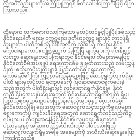
လိုအပ်သည်များကို အကြံပြုကြရန် ဖိတ်ခေါ်ပါကြောင်းဖြင့် ပြော
ကြားသည်။
ထို့နောက် တက်ရောက်လာကြသော မှတ်ပုံတင်ခွင့်ပြုပြီးဖြစ်သည့်
နိုင်ငံရေးပါတီ များမှ ဥက္ကဋ္ဌများ၊ ဒုတိယဥက္ကဋ္ဌ များနှင့် တာဝန်ရှိ
သူများက ပါတီတစ်ခုချင်းစီအလိုက် လိုအပ်ချက်များ၊ နိုင်ငံ့
ကောင်းရာကောင်းကျိုးအတွက် အကြံပြုချက်များကို ရင်းနှီးပွင့်
လင်းစွာ ဆွေးနွေးတင်ပြကြရာတွင် နိုင်ငံရေးပါတီများအနေဖြင့်
နိုင်ငံတော်စီမံအုပ်ချုပ် ရေးကောင်စီမှ ချမှတ်ထားသည့် လမ်းညွှန်
ချက်၊ စည်းကမ်းချက်များ၊ ပြည်ထောင်စု ရွေးကောက်ပွဲ
ကော်မရှင်၏ ကြီးကြပ်လမ်းညွှန်မှုများဖြင့် ဆောင်ရွက်လျက်ရှိမှု၊
ပါတီ များမှတ်ပုံတင်ခြင်းဥပဒေကို ပြင်ဆင်ဆောင်ရွက်ပေးခဲ့
သည့်အတွက် ပါတီရုံးများဖွင့် လှစ်ဆောင်ရွက်နိုင်ခဲ့မှု၊ နိုင်ငံ
တည်ငြိမ်အေးချမ်းရေးအတွက် ဝိုင်းဝန်းဆောင်ရွက်လျက် ရှိမှု၊
ပြည်သူ့စစ်မှုထမ်းဥပဒေပြဋ္ဌာန်းရန်လိုအပ်မှုနှင့် ထောက်ခံမှု၊
နိုင်ငံတော်လုံခြုံ ရေးအတွက် ဆောင်ရွက်သင့်သည့်ကိစ္စရပ်များ၊
ရွေးကောက်ပွဲ ကျင်းပနိုင်ရေးအတွက် ဆောင်ရွက်သင့်သည့်ကိစ္စ
ရပ်များ၊ ပါတီများအနေဖြင့် နိုင်ငံ၏ လူမှုရေး၊ စီးပွားရေး၊
ပညာရေးနှင့် အခြားကဏ္ဍအသီးသီးတွင် ပါဝင်အားဖြည့်
ဆောင်ရွက်လျက်ရှိမှုအခြေ အနေများကို အသီးသီးဆွေးနွေးပြော
ကြားကြသည်။