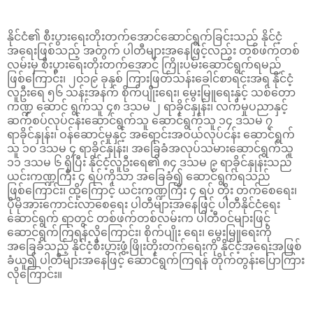
နိုင်ငံ၏ စီးပွားရေးတိုးတက်အောင်ဆောင်ရွက်ခြင်းသည် နိုင်ငံ့
အရေးဖြစ်သည့် အတွက် ပါတီများအနေဖြင့်လည်း တစ်ဖက်တစ်
လမ်းမှ စီးပွားရေးတိုးတက်အောင် ကြိုးပမ်းဆောင်ရွက်ရမည်
ဖြစ်ကြောင်း၊ ၂၀၁၉ ခုနှစ် ကြားဖြတ်သန်းခေါင်စာရင်းအရ နိုင်ငံ့
လူဦးရေ ၅၆ သန်းအနက် စိုက်ပျိုးရေး၊ မွေးမြူရေးနှင့် သစ်တော
ကဏ္ဍ ဆောင် ရွက်သူ ၄၈ ဒသမ ၂ ရာခိုင်နှုန်း၊ လက်မှုပညာနှင့်
ဆက်စပ်လုပ်ငန်းဆောင်ရွက်သူ ဆောင်ရွက်သူ ၁၄ ဒသမ ၇
ရာခိုင်နှုန်း၊ ဝန်ဆောင်မှုနှင့် အရောင်းအဝယ်လုပ်ငန်း ဆောင်ရွက်
သူ ၁၀ ဒသမ ၄ ရာခိုင်နှုန်း၊ အခြေခံအလုပ်သမားဆောင်ရွက်သူ
၁၁ ဒသမ ၆ ရှိပြီး နိုင်ငံ့လူဦးရေ၏ ၈၄ ဒသမ ၉ ရာခိုင်နှုန်းသည်
ယင်းကဏ္ဍကြီး ၄ ရပ်ကိုသာ အခြေခံ၍ ဆောင်ရွက်ရသည်
ဖြစ်ကြောင်း၊ ထို့ကြောင့် ယင်းကဏ္ဍကြီး ၄ ရပ် တိုး တက်စေရေး၊
ပိုမိုအားကောင်းလာစေရေး ပါတီများအနေဖြင့် ပါတီနိုင်ငံရေး
ဆောင်ရွက် ရာတွင် တစ်ဖက်တစ်လမ်းက ပါတီဝင်များဖြင့်
ဆောင်ရွက်ကြရန်လိုကြောင်း၊ စိုက်ပျိုး ရေး၊ မွေးမြူရေးကို
အခြေခံသည့် နိုင်ငံ့စီးပွားဖွံ့ဖြိုးတိုးတက်ရေးကို နိုင်ငံ့အရေးအဖြစ်
ခံယူ၍ ပါတီများအနေဖြင့် ဆောင်ရွက်ကြရန် တိုက်တွန်းပြောကြား
လိုကြောင်း။