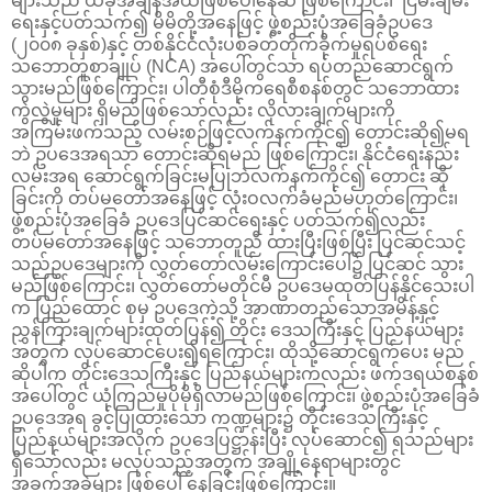
များသည် ယခုအချိန်အထိဖြစ်ပေါ်နေဆဲ ဖြစ်ကြောင်း၊ ငြိမ်းချမ်း
ရေးနှင့်ပတ်သက်၍ မိမိတို့အနေဖြင့် ဖွဲ့စည်းပုံအခြေခံဥပဒေ
(၂၀၀၈ ခုနှစ်)နှင့် တစ်နိုင်ငံလုံးပစ်ခတ်တိုက်ခိုက်မှုရပ်စဲရေး
သဘောတူစာချုပ် (NCA) အပေါ်တွင်သာ ရပ်တည်ဆောင်ရွက်
သွားမည်ဖြစ်ကြောင်း၊ ပါတီစုံဒီမိုကရေစီစနစ်တွင် သဘောထား
ကွဲလွဲမှုများ ရှိမည်ဖြစ်သော်လည်း လိုလားချက်များကို
အကြမ်းဖက်သည့် လမ်းစဉ်ဖြင့်လက်နက်ကိုင်၍ တောင်းဆို၍မရ
ဘဲ ဥပဒေအရသာ တောင်းဆိုရမည် ဖြစ်ကြောင်း၊ နိုင်ငံရေးနည်း
လမ်းအရ ဆောင်ရွက်ခြင်းမပြုဘဲလက်နက်ကိုင်၍ တောင်း ဆို
ခြင်းကို တပ်မတော်အနေဖြင့် လုံးဝလက်ခံမည်မဟုတ်ကြောင်း၊
ဖွဲ့စည်းပုံအခြေခံ ဥပဒေပြင်ဆင်ရေးနှင့် ပတ်သက်၍လည်း
တပ်မတော်အနေဖြင့် သဘောတူညီ ထားပြီးဖြစ်ပြီး ပြင်ဆင်သင့်
သည်ဥပဒေများကို လွှတ်တော်လမ်းကြောင်းပေါ်၌ ပြင်ဆင် သွား
မည်ဖြစ်ကြောင်း၊ လွှတ်တော်မတိုင်မီ ဥပဒေမထုတ်ပြန်နိုင်သေးပါ
က ပြည်ထောင် စုမှ ဥပဒေကဲ့သို့ အာဏာတည်သောအမိန့်နှင့်
ညွှန်ကြားချက်များထုတ်ပြန်၍ တိုင်း ဒေသကြီးနှင့် ပြည်နယ်များ
အတွက် လုပ်ဆောင်ပေး၍ရကြောင်း၊ ထိုသို့ဆောင်ရွက်ပေး မည်
ဆိုပါက တိုင်းဒေသကြီးနှင့် ပြည်နယ်များကလည်း ဖက်ဒရယ်စနစ်
အပေါ်တွင် ယုံကြည်မှုပိုမိုရှိလာမည်ဖြစ်ကြောင်း၊ ဖွဲ့စည်းပုံအခြေခံ
ဥပဒေအရ ခွင့်ပြုထားသော ကဏ္ဍများ၌ တိုင်းဒေသကြီးနှင့်
ပြည်နယ်များအလိုက် ဥပဒေပြဋ္ဌာန်းပြီး လုပ်ဆောင်၍ ရသည်များ
ရှိသော်လည်း မလုပ်သည့်အတွက် အချို့နေရာများတွင်
အခက်အခဲများ ဖြစ်ပေါ် နေခြင်းဖြစ်ကြောင်း။