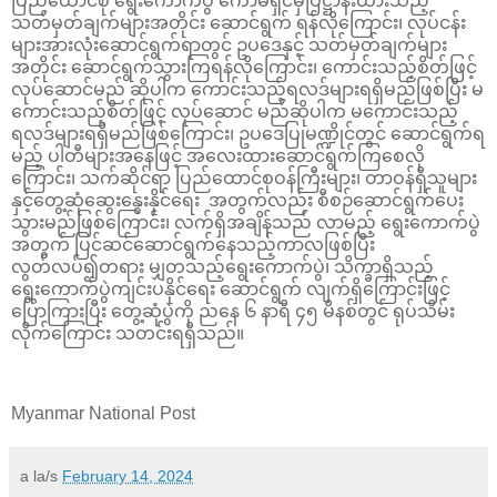
ပြည်ထောင်စု ရွေးကောက်ပွဲ ကော်မရှင်မှပြဋ္ဌာန်းထားသည့်
သတ်မှတ်ချက်များအတိုင်း ဆောင်ရွက် ရန်လိုကြောင်း၊ လုပ်ငန်း
များအားလုံးဆောင်ရွက်ရာတွင် ဥပဒေနှင့် သတ်မှတ်ချက်များ
အတိုင်း ဆောင်ရွက်သွားကြရန်လိုကြောင်း၊ ကောင်းသည့်စိတ်ဖြင့်
လုပ်ဆောင်မည် ဆိုပါက ကောင်းသည့်ရလဒ်များရရှိမည်ဖြစ်ပြီး မ
ကောင်းသည့်စိတ်ဖြင့် လုပ်ဆောင် မည်ဆိုပါက မကောင်းသည့်
ရလဒ်များရရှိမည်ဖြစ်ကြောင်း၊ ဥပဒေပြုမဏ္ဍိုင်တွင် ဆောင်ရွက်ရ
မည့် ပါတီများအနေဖြင့် အလေးထားဆောင်ရွက်ကြစေလို
ကြောင်း၊ သက်ဆိုင်ရာ ပြည်ထောင်စုဝန်ကြီးများ၊ တာဝန်ရှိသူများ
နှင့်တွေ့ဆုံဆွေးနွေးနိုင်ရေး အတွက်လည်း စီစဉ်ဆောင်ရွက်ပေး
သွားမည်ဖြစ်ကြောင်း၊ လက်ရှိအချိန်သည် လာမည့် ရွေးကောက်ပွဲ
အတွက် ပြင်ဆင်ဆောင်ရွက်နေသည့်ကာလဖြစ်ပြီး
လွတ်လပ်၍တရား မျှတသည့်ရွေးကောက်ပွဲ၊ သိက္ခာရှိသည့်
ရွေးကောက်ပွဲကျင်းပနိုင်ရေး ဆောင်ရွက် လျက်ရှိကြောင်းဖြင့်
ပြောကြားပြီး တွေ့ဆုံပွဲကို ညနေ ၆ နာရီ ၄၅ မိနစ်တွင် ရုပ်သိမ်း
လိုက်ကြောင်း သတင်းရရှိသည်။
Myanmar National Post
a la/s
February 14, 2024