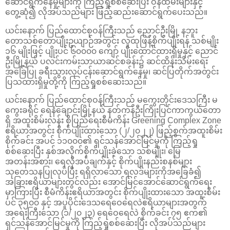
ဆောင်ရွက်နေမှုများကို ကြည့်ရှုစစ်ဆေးပြီး ဝန်ထမ်းများနှင့်
တွေ့ဆုံ၍ လိုအပ်သည်များ ဖြည့်ဆည်းဆောင်ရွက်ပေးသည်။
ယင်းနောက် ပြည်ထောင်စုဝန်ကြီးသည် ညောင်ဦးမြို့ နဘူး
တောသစ်တောပျိုးဥယျာဉ်အတွင်း လူထုဖြန့်စိုက်ပျိုးရန် သစ်မျိုး
၁၆ မျိုးဖြင့် ပျိုးပင် ၆၀၀၀၀ ကျော် ပျိုးထောင်ထားရှိမှုနှင့် ညောင်
ဦးမြို့နယ် ပလင်းကမ်းသာယာဆင်စခန်း၌ ဆင်ထိန်းသိမ်းရေး
အခြေပြု ခရီးသွားလုပ်ငန်းဆောင်ရွက်နေမှု၊ ဆင်ပြတိုက်အတွင်း
ပြသထားရှိမှုတို့ကို ကြည့်ရှုစစ်ဆေးသည်။
ယင်းနောက် ပြည်ထောင်စုဝန်ကြီးသည် မကွေးတိုင်းဒေသကြီး မ
ကွေးခရိုင် ရေနံချောင်းမြို့နယ် နတ်ကန်ဦးကြိုးပြင်ကာကွယ်တော
ရှိ အထူးစိမ်းလန်း စိုပြည်ရေးစီမံကိန်း Greening Complex Zone
ဧရိယာအတွင်း စိုက်ပျိုးထားသော (၂/၂၀၂၂) ဖြည့်စွက်အထူးစိမ်း
စိုက်ခင်း အပင် ၁၁၀၀၀၏ ရှင်သန်အောင်မြင်မှုကို ကြည့်ရှု
စစ်ဆေးပြီး နှစ်အလိုက်စိုက်ပျိုးခဲ့သော သစ်မျိုး၊ မြေ
အတန်းအစား၊ ရေလိုအပ်ချက်နှင့် စိုက်ပျိုးနည်းစနစ်များ
သုတေသနပြုလုပ်ပြီး ရရှိလာသော ရလဒ်များကိုအခြေခံ၍
အခြားဧရိယာများတွင်လည်း အောင်မြင်အောင်ဆောင်ရွက်ရေး
မှာကြားပြီး စီမံကိန်းဧရိယာအတွင်း စိုက်ပျိုးထားသော အထူးစိမ်း
ပင် ၃၅၀၀ နှင့် အပူပိုင်းဒေသရေဝေရေလဲဧရိယာများအတွက်
အရေးကြီးသော (၁/၂၀၂၃) ရေဝေရေလဲ စိုက်ခင်း ၇၅ ဧက၏
ရှင်သန်အောင်မြင်မှုကို ကြည့်ရှုစစ်ဆေးပြီး လိုအပ်သည်များ