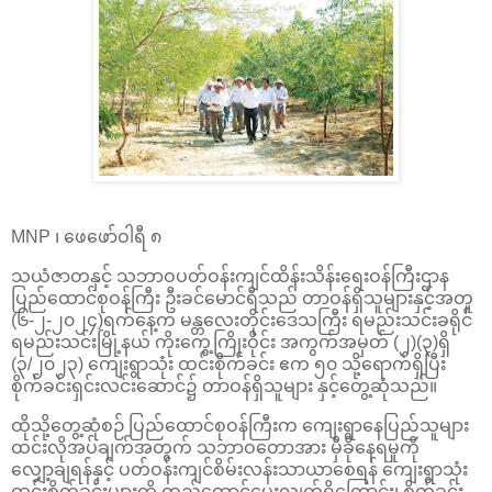
MNP ၊ ဖေဖော်ဝါရီ ၈
သယံဇာတနှင့် သဘာဝပတ်ဝန်းကျင်ထိန်းသိန်းရေးဝန်ကြီးဌာန
ပြည်ထောင်စုဝန်ကြီး ဦးခင်မောင်ရီသည် တာဝန်ရှိသူများနှင့်အတူ
(၆-၂-၂၀၂၄)ရက်နေ့က မန္တလေးတိုင်းဒေသကြီး ရမည်းသင်းခရိုင်
ရမည်းသင်းမြို့နယ် ကိုးကွေ့ကြိုးဝိုင်း အကွက်အမှတ် (၂)(၃)ရှိ
(၃/၂၀၂၃) ကျေးရွာသုံး ထင်းစိုက်ခင်း ဧက ၅၀ သို့ရောက်ရှိပြီး
စိုက်ခင်းရှင်းလင်းဆောင်၌ တာဝန်ရှိသူများ နှင့်တွေ့ဆုံသည်။
ထိုသို့တွေ့ဆုံစဉ် ပြည်ထောင်စုဝန်ကြီးက ကျေးရွာနေပြည်သူများ
ထင်းလိုအပ်ချက်အတွက် သဘာဝတောအား မှီခိုနေရမှုကို
လျှော့ချရန်နှင့် ပတ်ဝန်းကျင်စိမ်းလန်းသာယာစေရန် ကျေးရွာသုံး
ထင်းစိုက်ခင်းများကို တည်ထောင်ပေးလျက်ရှိကြောင်း၊ စိုက်ခင်း