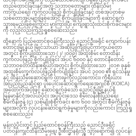
တည်ထောင်ခြင်းနှင့်အတူ သဘာဝတောများ ထိန်းသိမ်း
ကာကွယ်ရေး၊ ကွက်လပ်ဖြည့် စိုက်ပျိုးခြင်းနှင့် တစ်အုပ်တစ်မ
သစ်တောအုပ်များဖြစ်အောင် စိုက်ပျိုးခြင်းများကို ဆောင်ရွက်
သွားရမည်ဖြစ်ကြောင်း မှာကြားပြီး ကျေးရွာသုံးထင်းစိုက်ခင်းများ
ကို လှည့်လည်ကြည့်ရှုစစ်ဆေးသည်။
ထို့နောက် ပြည်ထောင်စုဝန်ကြီးသည် ညောင်ဦးခရိုင် ကျောက်ပန်း
တောင်းမြို့နယ် မြိုင်သာယာ အဆိုပြုကြိုးပြင်ကာကွယ်တော
အတွင်း စိုက်ပျိုးထားသော (၂/၂၀၀၉) အထူးစိမ်း တောထိန်း
ကွက်လပ်ဖြည့် စိုက်ပျိုးခြင်း အပင် ၆၀၀၀ နှင့် တောင်နီတောင်
သဘာဝတောထိန်းဧရိယာအတွင်း စိုက်ပျိုးထားသော ၂၀၁၈ ခုနှစ်
အထူးစိမ်းကွက်လပ်ဖြည့်စိုက်ပျိုးခြင်း အပင် ၃၀၀၀ ၏ ရှင်သန်မှု
နှင့် ထိန်းသိမ်းဆောင်ရွက် ထားမှုကိုလည်းကောင်း၊ ကိုရီးယား
အပြည်ပြည်ဆိုင်ရာ ပူးပေါင်းဆောင်ရွက်ရေးအေဂျင်စီ (KOICA)
အထောက်အပံ့ဖြင့် ဆောင်ရွက်ခဲ့သော ညောင်ဦးမြို့နယ်ရှိ
မြန်မာနိုင်ငံအလယ်ပိုင်း အပူပိုင်းဒေသ စိမ်းလန်းစိုပြည်ရေး
စီမံကိန်းဇုန် (၄) သစ်မျိုးစုံစိုက်ခင်း ဧက ၆၀၀ အတွင်း စီမံကိန်းဇုန်
များအလိုက် လုပ်ငန်းဆောင်ရွက်ခဲ့မှုများကိုလည်းကောင်း ကြည့်ရှု
စစ်ဆေးသည်။
မွန်းလွဲပိုင်းတွင် ပြည်ထောင်စုဝန်ကြီးသည် ညောင်ဦးခရိုင်
ပတ်ဝန်းကျင်ထိန်းသိမ်းရေး ဦးစီးဌာနရုံးသို့ သွားရောက်၍ လုပ်ငန်း