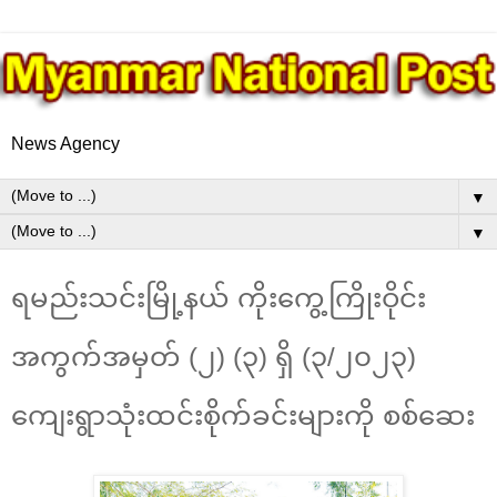
News Agency
▼
▼
ရမည်းသင်းမြို့နယ် ကိုးကွေ့ကြိုးဝိုင်း
အကွက်အမှတ် (၂) (၃) ရှိ (၃/၂၀၂၃)
ကျေးရွာသုံးထင်းစိုက်ခင်းများကို စစ်ဆေး