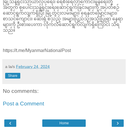
မြို့သန့်ရှင်းသာယာလှပရေး၊ ရေစီးရေလာကောင်းမွန်ရေးတို့
အတွက် စုပေါင်းသန့်ရှင်းရေးဆောင်ရွက်ခြင်းများကို အပတ်စဉ်
ဆောင်ရွက်လျက်ရှိပြီး မြို့တွင်းလမ်းများ၊ ရေနုတ်မြောင်းများ၊
စာသင်ကျောင်း၊ ဆေးရုံ စသည့် အများပြည်သူအသုံးပြုရာ နေရာ
များကို ဦးစားပေးကာ လိုက်လံဆောင်ရွက်လျက်ရှိကြောင်း သိရ
သည်။
https://t.me/MyanmarNationalPost
a la/s
February 24, 2024
Share
No comments:
Post a Comment
‹
›
Home