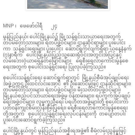
MNP ၊ ဖေဖော်ဝါရီ ၂၄
မွန်ပြည်နယ်၊ ပေါင်မြို့နယ်၌ မြို့သန့်ရှင်းသာယာရေးအတွက်
တပ်မတော်သားများ၊ ရဲတပ်ဖွဲ့ဝင်များ၊ ဌာနဆိုင်ရာများ ပူးပေါင်း
ကာ သန့်ရှင်းရေးများ ပူးပေါင်း ဆောင်ရွက်လျက်ရှိရာ ယနေ့နံနက်
(၇)နာရီက ပေါင်မြို့နယ်ပြည်သူ့ဆေးရုံဝင်းအတွင်းအပြင်နှင့်
လမ်းဘေးဝဲယာရေနုတ်မြောင်းများ ရေစီးရေလာကောင်းမွန်စေ
ရေးအတွက် စုပေါင်းသန့်ရှင်းရေး ပြုလုပ်ခဲ့ကြသည်။
စုပေါင်းသန့်ရှင်းရေး ဆောင်ရွက်ရာတွင် မြို့နယ်စီမံအုပ်ချုပ်ရေး
အဖွဲ့ဥက္ကဌ ဦးထင်လင်းအောင် ၏ ဦးဆောင်မှုဖြင့် ဌာနဆိုင်ရာများ၊
တပ်မတော်သားများ၊ ရဲတပ်ဖွဲ့ဝင်များ၊ မီးသတ်တပ်ဖွဲ့ဝင်များ၊
မြို့နယ်စည်ပင်သာယာရေးအဖွဲ့မှ ဝန်ထမ်းများ၊ ရပ်ကွက်အုပ်ချုပ်
ရေးအဖွဲ့ဝင်များ၊ လူမှုကူညီရေး ပရဟိတအဖွဲ့များတို့ စုပေါင်းကာ
ပတ်၀န်းကျင်စိမ်းလန်းစိုပြေရေး၊ ရေစီးရေလာကောင်းမွန်စေရေး
တို့အတွက် စုပေါင်းသန့်ရှင်းရေးလုပ်ငန်းများကို တပျော်တပါး
ပူးပေါင်းဆောင်ရွက်ခဲ့ကြသည်။
ပေါင်မြို့နယ်တွင် မွန်ပြည်နယ်အစိုးရအဖွဲ့၏ စီမံလမ်းညွှန်မှုဖြင့်