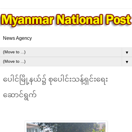
News Agency
▼
▼
ပေါင်မြို့နယ်၌ စုပေါင်းသန့်ရှင်းရေး
ဆောင်ရွက်