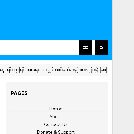
မြစ်ဝှမ်းရေအားလျှပ်စစ်စီမံကိန်းနှင့်စပ်လျဉ်း၍ မြစ်ကြီးနားမြို့ပေါ်ရပ်ကွက်မ
PAGES
Home
About
Contact Us
Donate & Support