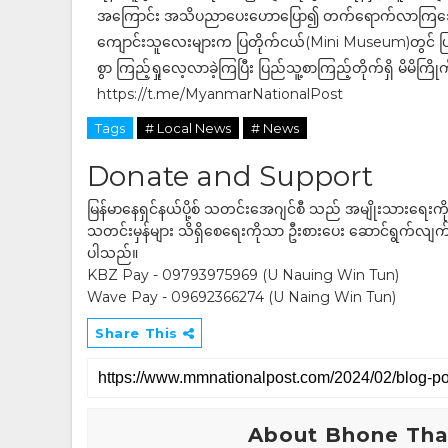
အကြောင်း အသိပညာ‌ပေးဟောပြော၍ တက်ရောက်လာကြသော 
ကျောင်းသူလေးများက ပြတိုက်ငယ်(Mini Museum)တွင် ပြ
စွာ ကြည့်ရှုလေ့လာခဲ့ကြပြီး ပြည်သူ့စာကြည့်တိုက်ရှိ မိမိက
https://t.me/MyanmarNationalPost
Tags
# Local News
# News
Donate and Support
မြန်မာနေရှင်နယ်ပို့စ် သတင်းအေဂျင်စီ သည် အမျိုးသားရေးက
သတင်းမှန်များ သိရှိစေရေးကိုသာ ဦးစားပေး ဆောင်ရွက်လျက်ရှိပါသည
ပါသည်။
KBZ Pay - 09793975969 (U Nauing Win Tun)
Wave Pay - 09692366274 (U Naing Win Tun)
Share This
About Bhone Tha