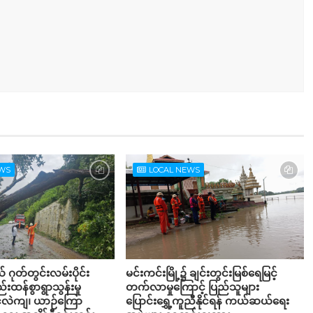
EWS
LOCAL NEWS
ယ် ဂုတ်တွင်းလမ်းပိုင်း
မင်းကင်းမြို့၌ ချင်းတွင်းမြစ်ရေမြင့်
်းထန်စွာရွာသွန်းမှု
တက်လာမှုကြောင့် ပြည်သူများ
င်လဲကျ၊ ယာဉ်ကြော
ပြောင်းရွှေ့ကူညီနိုင်ရန် ကယ်ဆယ်ရေး