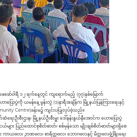
့နယ်၌ ဖေဖော်ဝါရီ ၁၂ ရက်နေ့တွင် ကျရောက်မည့် (၇၇)နှစ်မြောက်
ွဲကို ယမန်နေ့ မွန်းလွဲ (၁)နာရီအချိန်က မြို့နယ်ပြန်ကြား‌ရေးနှင့်
nity Centre)ခန်းမ၌ ကျင်းပပြုလုပ်ခဲ့သည်။
က်ဆံရေးဦးစီးဌာန၊ မြို့နယ်ဦးစီးမှူး ဒေါ်နန်းနွယ်နီအောင်က ဟောပြောပွဲ
ယ်များ ပြည်ထောင်စုစိတ်ဓာတ်၊ စစ်မှန်‌သော မျိုးချစ်စိတ်ဓာတ်များရှိစေ
ယ်များ ကာယဗလ၊ ဉာဏဗလ၊ စာရိတ္တဗလ၊ ဘောဂဗလနှင့် မိတ္တဗလဖွံ့ဖြိုးရေး