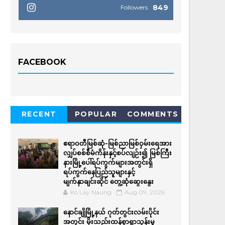
849
Followers
FACEBOOK
RECENT
POPULAR
COMMENTS
ဧရာဝတီမြစ်ဆုံ-မြစ်ညာမြစ်ဝှမ်းရေအား
လျှပ်စစ်စီမံကိန်းနှင့်စပ်လျဉ်း၍ မြစ်ကြီး
နားမြို့ပေါ်ရပ်ကွက်များအတွင်းရှိ
ရပ်ကွက်နေပြည်သူများနှင့်
မျက်နှာချင်းဆိုင် တွေ့ဆုံဆွေးနွေး
Ko Lay Naung
Aug 09, 2026
နောင်ချိုမြို့နယ် ဂုတ်တွင်းလမ်းပိုင်း
အတွင်း မိုးသည်းထန်စွာရွာသွန်းမှု