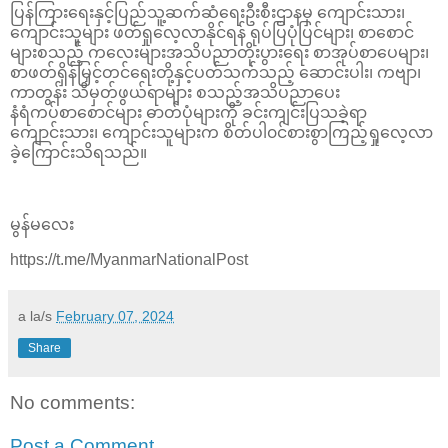
ပြန်ကြားရေးနှင့်ပြည်သူ့ဆက်ဆံရေးဦးစီးဌာနမှ ကျောင်းသား၊
ကျောင်းသူများ ဖတ်ရှုလေ့လာနိုင်ရန် ရုပ်ပြပုံပြင်များ၊ စာစောင်
များစသည့် ကလေးများအသိပညာတိုးပွားရေး စာအုပ်စာပေများ၊
စာဖတ်ရှိန်မြှင့်တင်ရေးတို့နှင့်ပတ်သက်သည့် ဆောင်းပါး၊ ကဗျာ၊
ကာတွန်း သိမှတ်ဖွယ်ရာများ စသည့်အသိပညာပေး
နံရံကပ်စာစောင်များ ဓာတ်ပုံများကို ခင်းကျင်းပြသခဲ့ရာ
ကျောင်းသား၊ ကျောင်းသူများက စိတ်ပါ၀င်စားစွာကြည့်ရှုလေ့လာ
ခဲ့‌ကြောင်းသိရသည်။
မွန်မလေး
https://t.me/MyanmarNationalPost
a la/s
February 07, 2024
Share
No comments:
Post a Comment