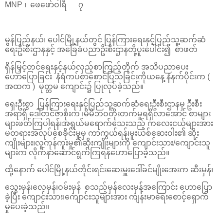
MNP ၊ ဖေဖော်ဝါရီ ၇
မွန်ပြည်နယ်၊ ပေါင်မြို့နယ်တွင် ပြန်ကြားရေးနှင့်ပြည်သူ့ဆက်ဆံ
ရေးဦးစီးဌာနနှင့် အခြေခံပညာဦးစီးဌာနတို့ပူးပေါင်း၍ စာဖတ်
ရှိန်မြှင့်တင်ရေးနှင့်နယ်လှည့်စာကြည့်တိုက် အသိပညာပေး
ဟောပြောခြင်း နံရံကပ်စာစောင်ပြသခြင်းကိုယနေ့ နံနက်ပိုင်းက (
အထက ) မုတ္တမ ကျောင်း၌ ပြုလုပ်ခဲ့သည်။
ရှေးဦးစွာ ပြန်ကြားရေးနှင့်ပြည်သူ့ဆက်ဆံရေးဦးစီးဌာနမှ ဦးစီး
အရာရှိ ဒေါ်တင်ဇာစိုးက ၊မိမိဘဝတိုးတက်မှုရရှိလာအောင် စာများ
များဖတ်ကြပါရန်၊အရွယ်မရောက်သေးသည့် ကလေးငယ်များအား
မတရားအလုပ်စေခိုင်းမှုမှ ကာကွယ်ရန်၊မူးယစ်ဆေးဝါး၏ ဆိုး
ကျိုးများ၊လူကုန်ကူးမှု၏ဆိုးကျိုးများကို ကျောင်းသား/ကျောင်းသူ
များက လိုက်နာဆောင်ရွက်ကြရန်‌ဟောပြော‌ခဲ့သည်။
ထို့နောက် ပေါင်မြို့နယ်တိုင်းရင်းဆေးမှူးဒေါ်ခင်မျိုးအေးက ဆီးမှန်၊
သွေးမှန်၊လေမှန်၊ဝမ်းမှန် စသည့်မှန်လေးမှန်အကြောင်း ဟောပြော
ခဲ့ပြီး ကျောင်းသား၊ကျောင်းသူများအား ကျန်းမာရေးစောင့်ရှောက်
မှုပေးခဲ့သည်။