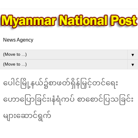
News Agency
▼
▼
ပေါင်မြို့နယ်၌စာဖတ်ရှိန်မြှင့်တင်ရေး
ဟောပြောခြင်း၊နံရံကပ် စာစောင်ပြသခြင်း
များဆောင်ရွက်