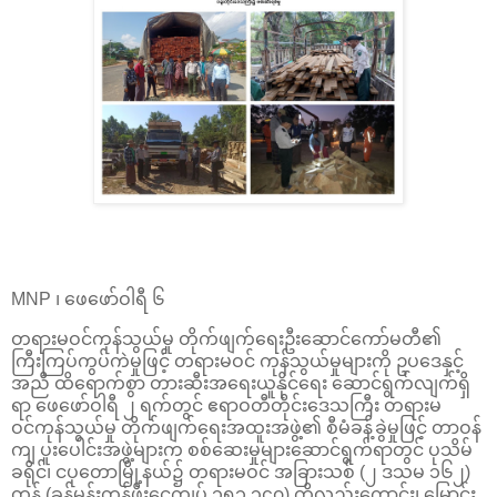
MNP ၊ ဖေဖော်ဝါရီ ၆
တရားမဝင်ကုန်သွယ်မှု တိုက်ဖျက်ရေးဦးဆောင်ကော်မတီ၏
ကြီးကြပ်ကွပ်ကဲမှုဖြင့် တရားမဝင် ကုန်သွယ်မှုများကို ဥပဒေနှင့်
အညီ ထိရောက်စွာ တားဆီးအရေးယူနိုင်ရေး ဆောင်ရွက်လျက်ရှိ
ရာ ဖေဖော်ဝါရီ ၂ ရက်တွင် ဧရာဝတီတိုင်းဒေသကြီး တရားမ
ဝင်ကုန်သွယ်မှု တိုက်ဖျက်ရေးအထူးအဖွဲ့၏ စီမံခန့်ခွဲမှုဖြင့် တာဝန်
ကျ ပူးပေါင်းအဖွဲ့များက စစ်ဆေးမှုများဆောင်ရွက်ရာတွင် ပုသိမ်
ခရိုင်၊ ငပုတောမြို့နယ်၌ တရားမဝင် အခြားသစ် (၂ ဒသမ ၁၆၂)
တန် (ခန့်မှန်းတန်ဖိုးငွေကျပ် ၁၅၁,၃၄၀) ကိုလည်းကောင်း၊ မြောင်း