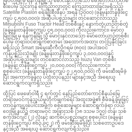
မြဝတီမြို့မှ ရန်ကုန်မြို့သို့ မောင်းနှင်လာသော မော်တော်ယာဉ်တစ်
စီးပေါ်မှ သွင်းကုန် ကြေညာလွှာတွင် ကြေညာထားခြင်းမရှိသည့်
Satellite Plaslon ရေချိုးစီးဖိနပ် အရန် (၃၀၀၀) (ခန့်မှန်းတန်ဖိုးငွေ
ကျပ် ၄,၅၀၀,၀၀၀)၊ အဆိုပါပစ္စည်းများ တင်ဆောင်လာသည့်
Mitsubishi Fuso Tractor Head တစ်စီးနှင့် နောက်တွဲယာဉ်တစ်တွဲ
(ခန့်မှန်းတန်ဖိုးငွေကျပ် ၄၅,၀၀၀,၀၀၀) ကိုလည်းကောင်း၊ မော်လ
မြိုင်မြို့မှ ရန်ကုန်မြို့သို့ မောင်းနှင်လာသော မော်တော်ယာဉ်တစ်စီး
ပေါ်မှ တရားဝင်စာရွက်စာတမ်း အထောက်အထား တင်ပြနိုင်ခြင်း
မရှိသည့် Smart အမွှေးဆီကီလိုဂရမ် (၈၀၀) အပါအဝင်
ကုန်ပစ္စည်းသုံးမျိုး (ခန့်မှန်းတန်ဖိုးငွေကျပ် ၃,၀၀၀,၀၀၀)နှင့်
အဆိုပါပစ္စည်းများ တင်ဆောင်လာသည့် Isuzu Van တစ်စီး
(ခန့်မှန်း တန်ဖိုးငွေကျပ် ၂၀,၀၀၀,၀၀၀) ကိုလည်းကောင်း၊
စုစုပေါင်း (ခန့်မှန်းတန်ဖိုးငွေကျပ် ၇၂,၅၀၀,၀၀၀) ကို ဖမ်းဆီးရမိခဲ့
ပြီး အကောက်ခွန်လု ပ်ထုံးလုပ်နည်း များနှင့်အညီ အရေးယူ
ဆောင်ရွက်လျက်ရှိသည်။
ထို့ပြင် ဖေဖော်ဝါရီ ၄ ရက်တွင် နေပြည်တော်ကောင်စီနယ်မြေ
တရားမဝင်ကုန်သွယ်မှုတိုက်ဖျက်ရေး အထူးအဖွဲ့၏ စီမံခန့်ခွဲမှုဖြင့်
တာဝန်ကျပူးပေါင်းအဖွဲ့က စစ်ဆေးမှုများ ဆောင်ရွက်ခဲ့ရာ လယ်
ဝေးမြို့နယ်၌ တရားမဝင် အခြားသစ် (၁၈ ဒသမ ၁၇၀) တန်၊ သစ်
စက်အင်ဂျင် (၂) လုံးနှင့် ဆက်စပ်ပစ္စည်းများ စုစုပေါင်း (ခန့်မှန်း
တန်ဖိုးငွေကျပ် ၈၆၃,၉၄၂) ကို ဖမ်းဆီးရမိခဲ့ပြီး သစ်တောဥပဒေ
နှင့်အညီ အရေးယူ ဆောင်ရွက်လျက်ရှိသည်။