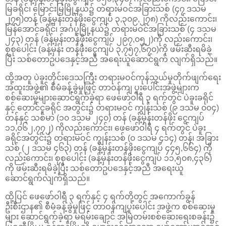
မြခရိုင်၊ မြောင်းမြမြို့နယ်၌ တရားမဝင်အခြားသစ် (၄၇ ဒသမ
၂၇၅)တန် (ခန့်မှန်းတန်ဖိုးငွေကျပ် ၃,၃၀၉,၂၇၈) ကိုလည်းကောင်း၊
မြန်အောင်ခရိုင်၊ အင်္ဂပူမြို့နယ်၌ တရားမဝင်အခြားသစ် (၄ ဒသမ
၂၄၃) တန် (ခန့်မှန်းတန်ဖိုးငွေကျပ် ၂၉၇,၀၅၂)ကို လည်းကောင်း၊
စုစုပေါင်း (ခန့်မှန်း တန်ဖိုးငွေကျပ် ၃,၇၅၇,၆၇၀)ကို ဖမ်းဆီးရမိခဲ့
ပြီး သစ်တောဥပဒေနှင့်အညီ အရေးယူဆောင်ရွက် လျက်ရှိသည်။
ထို့အတူ ပဲခူးတိုင်းဒေသကြီး တရားမဝင်ကုန်သွယ်မှုတိုက်ဖျက်ရေး
အထူးအဖွဲ့၏ စီမံခန့်ခွဲမှုဖြင့် တာဝန်ကျ ပူးပေါင်းအဖွဲ့များက
စစ်ဆေးမှုများဆောင်ရွက်ခဲ့ရာ ဖေဖော်ဝါရီ ၃ ရက်တွင် ပဲခူးခရိုင်
နှင့် တောင်ငူခရိုင် အတွင်း၌ တရားမဝင် ကျွန်းသစ် (၉ ဒသမ ၀၀၄)
တန်နှင့် သစ်မာ (၁၀ ဒသမ ၂၄၀) တန် (ခန့်မှန်းတန်ဖိုး ငွေကျပ်
၁၁,၀၆၂,၇၇၂) ကိုလည်းကောင်း၊ ဖေဖော်ဝါရီ ၄ ရက်တွင် ပဲခူး
ခရိုင်အတွင်း၌ တရားမဝင် ကျွန်းသစ် (၀ ဒသမ ၄၁၄) တန်၊ အခြား
သစ် (၂ ဒသမ ၄၆၃) တန် (ခန့်မှန်းတန်ဖိုးငွေကျပ် ၄၄၅,၆၆၄) ကို
လည်းကောင်း၊ စုစုပေါင်း (ခန့်မှန်းတန်ဖိုးငွေကျပ် ၁၁,၅၀၈,၄၃၆)
ကို ဖမ်းဆီးရမိခဲ့ပြီး သစ်တောဥပဒေနှင့်အညီ အရေးယူ
ဆောင်ရွက်လျက်ရှိသည်။
ထို့ပြင် ဖေဖော်ဝါရီ ၃ ရက်နှင့် ၄ ရက်တို့တွင် အကောက်ခွန်
ဦးစီးဌာန၏ စီမံခန့်ခွဲမှုဖြင့် တာဝန်ကျပူးပေါင်း အဖွဲ့က စစ်ဆေးမှု
များ ဆောင်ရွက်ခဲ့ရာ မရမ်းချောင် အမြဲတမ်းစစ်ဆေးရေးစခန်း၌