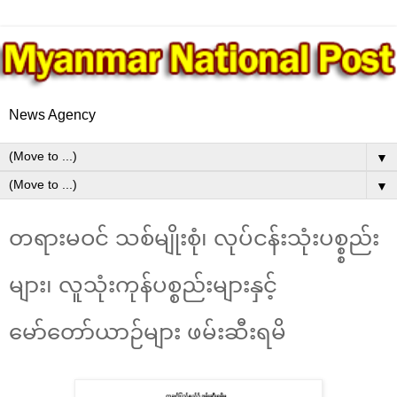
News Agency
▼
▼
တရားမဝင် သစ်မျိုးစုံ၊ လုပ်ငန်းသုံးပစ္စ္စည်း
များ၊ လူသုံးကုန်ပစ္စည်းများနှင့်
မော်တော်ယာဉ်များ ဖမ်းဆီးရမိ