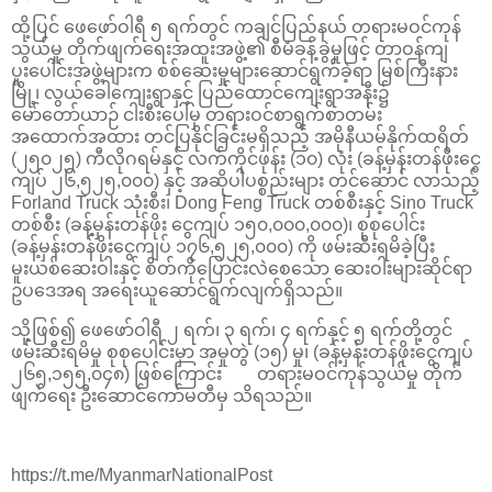
ထို့ပြင် ဖေဖော်ဝါရီ ၅ ရက်တွင် ကချင်ပြည်နယ် တရားမဝင်ကုန်
သွယ်မှု တိုက်ဖျက်ရေးအထူးအဖွဲ့၏ စီမံခန့်ခွဲမှုဖြင့် တာဝန်ကျ
ပူးပေါင်းအဖွဲ့များက စစ်ဆေးမှုများဆောင်ရွက်ခဲ့ရာ မြစ်ကြီးနား
မြို့၊ လွယ်ခေါကျေးရွာနှင့် ပြည်ထောင်ကျေးရွာအနီး၌
မော်တော်ယာဉ် ငါးစီးပေါ်မှ တရားဝင်စာရွက်စာတမ်း
အထောက်အထား တင်ပြနိုင်ခြင်းမရှိသည့် အမိုနီယမ်နိုက်ထရိတ်
(၂၅၀၂၅) ကီလိုဂရမ်နှင့် လက်ကိုင်ဖုန်း (၁၀) လုံး (ခန့်မှန်းတန်ဖိုးငွေ
ကျပ် ၂၆,၅၂၅,၀၀၀) နှင့် အဆိုပါပစ္စည်းများ တင်ဆောင် လာသည့်
Forland Truck သုံးစီး၊ Dong Feng Truck တစ်စီးနှင့် Sino Truck
တစ်စီး (ခန့်မှန်းတန်ဖိုး ငွေကျပ် ၁၅၀,၀၀၀,၀၀၀)၊ စုစုပေါင်း
(ခန့်မှန်းတန်ဖိုးငွေကျပ် ၁၇၆,၅၂၅,၀၀၀) ကို ဖမ်းဆီးရမိခဲ့ပြီး
မူးယစ်ဆေးဝါးနှင့် စိတ်ကိုပြောင်းလဲစေသော ဆေးဝါးများဆိုင်ရာ
ဥပဒေအရ အရေးယူဆောင်ရွက်လျက်ရှိသည်။
သို့ဖြစ်၍ ဖေဖော်ဝါရီ ၂ ရက်၊ ၃ ရက်၊ ၄ ရက်နှင့် ၅ ရက်တို့တွင်
ဖမ်းဆီးရမိမှု စုစုပေါင်းမှာ အမှုတွဲ (၁၅) မှု၊ (ခန့်မှန်းတန်ဖိုးငွေကျပ်
၂၆၅,၁၅၅,၀၄၈) ဖြစ်ကြောင်း တရားမဝင်ကုန်သွယ်မှု တိုက်
ဖျက်ရေး ဦးဆောင်ကော်မတီမှ သိရသည်။
https://t.me/MyanmarNationalPost