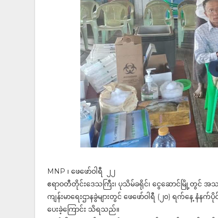
MNP ၊ ဖေဖော်ဝါရီ ၂၂
ဧရာဝတီတိုင်းဒေသကြီး၊ ပုသိမ်ခရိုင်၊ ငွေဆောင်မြို့တွ
ကျန်းမာရေးဌာနခွဲများတွင် ဖေဖော်ဝါရီ (၂၀) ရက်နေ့ နံနက်ပို
ပေးခဲ့ကြောင်း သိရသည်။