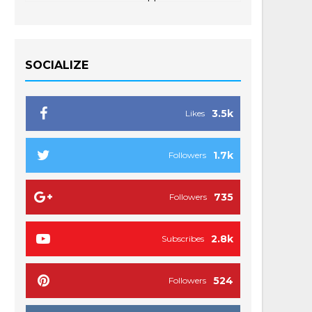
SOCIALIZE
3.5k
Likes
1.7k
Followers
735
Followers
2.8k
Subscribes
524
Followers