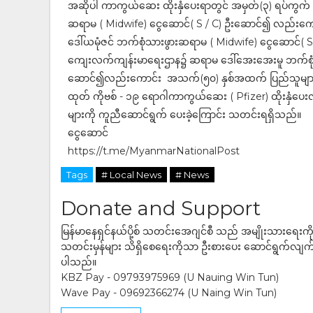
အဆိုပါ ကာကွယ်ဆေး ထိုးနှံပေးရာတွင် အမှတ်(၃) ရပ်ကွက် ၊
ဆရာမ ( Midwife) ငွေဆောင်( S / C) ဦးဆောင်၍ လည်းကေ
ဒေါ်ယမုံဇင် ဘက်စုံသားဖွားဆရာမ ( Midwife) ငွေဆောင်( S 
ကျေးလက်ကျန်းမာရေးဌာန၌ ဆရာမ ဒေါ်အေးအေးမူ ဘက်စုံသား
ဆောင်၍လည်းကောင်း အသက်(၅၀) နှစ်အထက် ပြည်သူများအား က
ထုတ် ကိုဗစ် - ၁၉ ရောဂါကာကွယ်ဆေး ( Pfizer) ထိုးနှံပေးလျ
များကို ကူညီဆောင်ရွက် ပေးခဲ့ကြောင်း သတင်းရရှိသည်။
ငွေဆောင်
https://t.me/MyanmarNationalPost
Tags
# Local News
# News
Donate and Support
မြန်မာနေရှင်နယ်ပို့စ် သတင်းအေဂျင်စီ သည် အမျိုးသားရေးက
သတင်းမှန်များ သိရှိစေရေးကိုသာ ဦးစားပေး ဆောင်ရွက်လျက်ရှိပါသည
ပါသည်။
KBZ Pay - 09793975969 (U Nauing Win Tun)
Wave Pay - 09692366274 (U Naing Win Tun)