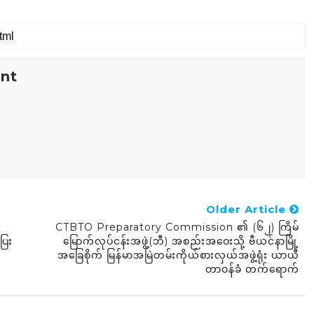
nt
Older Article
CTBTO Preparatory Commission ၏ (၆၂) ကြိမ်
ြေး
မြောက်လုပ်ငန်းအဖွဲ့(ဘီ) အစည်းအဝေးသို့ ဗီယင်နာမြို့
အခြေစိုက် မြန်မာအမြဲတမ်းကိုယ်စားလှယ်အဖွဲ့ရုံး ယာယီ
တာဝန်ခံ တက်ရောက်