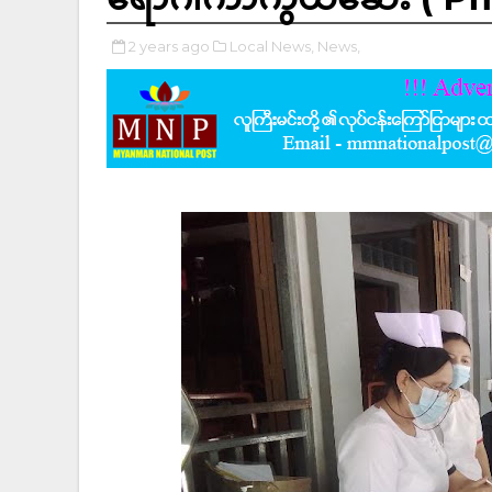
2 years ago
Local News,
News,