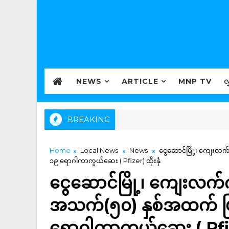
NEWS
ARTICLE
MNP TV
လ
BREAKING
Home
Local News
News
ငွေဆောင်မြို့၊ ကျေးလက
၁၉ ရောဂါကာကွယ်ဆေး ( Pfizer) ထိုးနှံ
ငွေဆောင်မြို့၊ ကျေးလက်
အသက်(၅၀) နှစ်အထက် ပြည
ရောဂါကာကွယ်ဆေး ( Pfizer