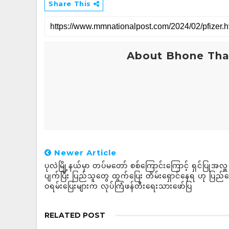
Share This
About Bhone Tha
Newer Article
ပုလဲမြို့နယ်မှာ တပ်မတော် စစ်ကြောင်းကြောင့် ရှင်ပြုအလှူ
ပျက်ပြီး ပြည်သူတွေ ထွက်ပြေး တိမ်းရှောင်နေရ ဟု ပြည်ပ
ဝရမ်းပြေးများက လုပ်ကြံဖန်တီးရေးသားဖော်ပြ
RELATED POST