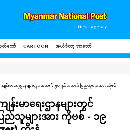
News Agency
ွှတ်တော်
CARTOON
အယ်ဒီတာ့ အာဘော်
်ကျန်းမာရေးဌာနများတွင် အသက်(၅၀) နှစ်အထက် ပြည်သူများအား ကိုဗစ် -
ကျန်းမာရေးဌာနများတွင်
်သူများအား ကိုဗစ် - ၁၉
) ထိုးနှံ