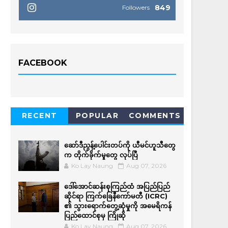
849
Followers
FACEBOOK
RECENT
POPULAR
COMMENTS
ဆော်ဒီညွန့်ပေါင်းတပ်ကို ယီမင်ဟူသီတွေ
က တိုက်ခိုက်မှုတွေ လုပ်ပြီ
Ko Lay Naung
Aug 07, 2026
ဒေါ်အောင်ဆန်းစုကြည်ထံ အပြည်ပြည်
ဆိုင်ရာ ကြက်ခြေနီကော်မတီ (ICRC)
၏ သွားရောက်တွေ့ဆုံမှုကို အမေရိကန်
ပြည်ထောင်စုမှ ကြိုဆို
Ko Lay Naung
Aug 07, 2026