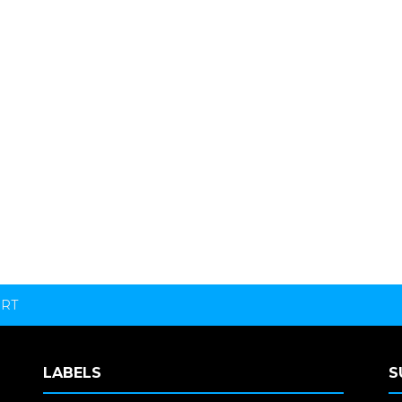
ORT
LABELS
S