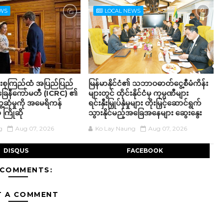
EWS
LOCAL NEWS
်းစုကြည်ထံ အပြည်ပြည်
မြန်မာနိုင်ငံ၏ သဘာဝဓာတ်ငွေ့စီမံကိန်း
်ခြေနီကော်မတီ (ICRC) ၏
များတွင် ထိုင်းနိုင်ငံမှ ကုမ္ပဏီများ
့ဆုံမှုကို အမေရိကန်
ရင်းနှီးမြှုပ်နှံမှုများ တိုးမြှင့်ဆောင်ရွက်
 ကြိုဆို
သွားနိုင်မည့်အခြေအနေများ ဆွေးနွေး
g
Aug 07, 2026
Ko Lay Naung
Aug 07, 2026
DISQUS
FACEBOOK
 COMMENTS:
T A COMMENT