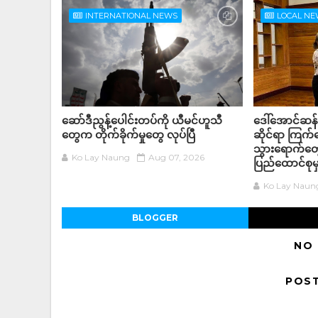
INTERNATIONAL NEWS
LOCAL N
ဆော်ဒီညွန့်ပေါင်းတပ်ကို ယီမင်ဟူသီ
ဒေါ်အောင်ဆန
တွေက တိုက်ခိုက်မှုတွေ လုပ်ပြီ
ဆိုင်ရာ ကြက
သွားရောက်တွေ
Ko Lay Naung
Aug 07, 2026
ပြည်ထောင်စုမှ
Ko Lay Naun
BLOGGER
NO
POS