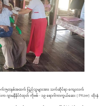
င် အသက်(၅၀)နှစ်အထက် ပြည်သူများအား သက်ဆိုင်ရာ ကျေးလက်
င်းက ဂျာမနီနိုင်ငံထုတ် ကိုဗစ် - ၁၉ ရောဂါကာကွယ်ဆေး ( Pfizer) ထိုးနှံ