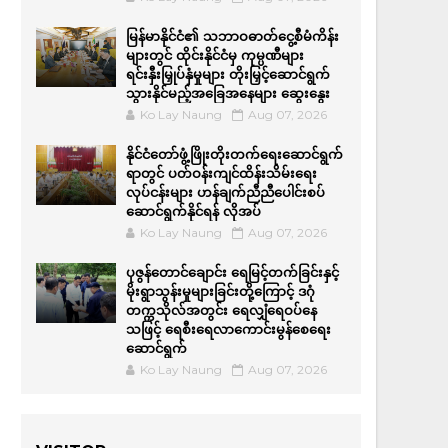
မြန်မာနိုင်ငံ၏ သဘာဝဓာတ်ငွေ့စီမံကိန်း
များတွင် ထိုင်းနိုင်ငံမှ ကုမ္ပဏီများ
ရင်းနှီးမြှုပ်နှံမှုများ တိုးမြှင့်ဆောင်ရွက်
သွားနိုင်မည့်အခြေအနေများ ဆွေးနွေး
Ko Lay Naung
Aug 07, 2026
နိုင်ငံတော်ဖွံ့ဖြိုးတိုးတက်ရေးဆောင်ရွက်
ရာတွင် ပတ်ဝန်းကျင်ထိန်းသိမ်းရေး
လုပ်ငန်းများ ဟန်ချက်ညီညီပေါင်းစပ်
ဆောင်ရွက်နိုင်ရန် လိုအပ်
Ko Lay Naung
Aug 07, 2026
ပုဇွန်တောင်ချောင်း ရေမြင့်တက်ခြင်းနှင့်
မိုးရွာသွန်းမှုများခြင်းတို့ကြောင့် ဒဂုံ
တက္ကသိုလ်အတွင်း ရေလျှံရေဝပ်နေ
သဖြင့် ရေစီးရေလာကောင်းမွန်စေရေး
ဆောင်ရွက်
Ko Lay Naung
Aug 07, 2026