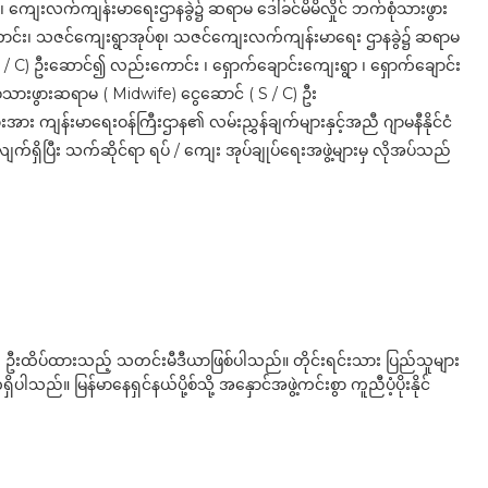
 ကျေးလက်ကျန်းမာရေးဌာနခွဲ၌ ဆရာမ ဒေါ်ခင်မိမိလှိုင် ဘက်စုံသားဖွား
ာင်း၊ သဇင်ကျေးရွာအုပ်စု၊ သဇင်ကျေးလက်ကျန်းမာရေး ဌာနခွဲ၌ ဆရာမ
/ C) ဦးဆောင်၍ လည်းကောင်း ၊ ရှောက်ချောင်းကျေးရွာ ၊ ရှောက်ချောင်း
ဖွားဆရာမ ( Midwife) ငွေဆောင် ( S / C) ဦး
ျန်းမာရေးဝန်ကြီးဌာန၏ လမ်းညွှန်ချက်များနှင့်အညီ ဂျာမနီနိုင်ငံ
က်ရှိပြီး သက်ဆိုင်ရာ ရပ် / ကျေး အုပ်ချုပ်ရေးအဖွဲ့များမှ လိုအပ်သည်
ို ဦးထိပ်ထားသည့် သတင်းမီဒီယာဖြစ်ပါသည်။ တိုင်းရင်းသား ပြည်သူများ
်။ မြန်မာနေရှင်နယ်ပို့စ်သို့ အနှောင်အဖွဲ့ကင်းစွာ ကူညီပံ့ပိုးနိုင်