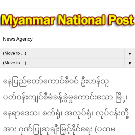
News Agency
▼
▼
နေပြည်တော်ကောင်စီဝင် ဦးဟန်သူ
ပတ်ဝန်းကျင်စီမံခန့်ခွဲမှုကောင်းသော မြို့၊
နေရာဒေသ၊ စက်ရုံ၊ အလုပ်ရုံ၊ လုပ်ငန်းတို့
အား ဂုဏ်ပြုဆုချီးမြှင့်နိုင်ရေး (ပထမ