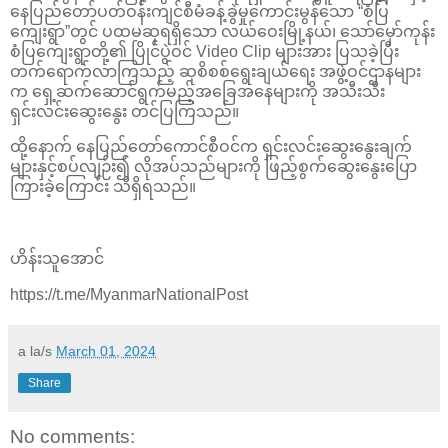
နေပြည်တော်ပတ်ဝန်းကျင်စီမံခန့်ခွဲမှုကောင်းမွန်သော “စံပြ
ကျေးရွာ”တွင် ပထမဆုရရှိသော လယ်ဝေးမြို့နယ်၊ သော်မှော်ကုန်း
စံပြကျေးရွာတို့၏ ပြိုင်ပွဲဝင် Video Clip များအား ပြသခဲ့ပြီး
တက်ရောက်လာကြသည့် ဆုစိစစ်ရွေးချယ်ရေး အဖွဲ့ဝင်ဌာနများ
က ရှေ့ဆက်ဆောင်ရွက်မည့်အခြေအနေများကို အသီးသီး
ရှင်းလင်းဆွေးနွေး တင်ပြကြသည်။
ထို့နောက် နေပြည်တော်ကောင်စီဝင်က ရှင်းလင်းဆွေးနွေးချက်
များနှင့်စပ်လျဉ်း၍ လိုအပ်သည်များကို ဖြည့်စွက်ဆွေးနွေးပြော
ကြားခဲ့ကြောင်း သိရှိရသည်။
ဟိန်းသူအောင်
https://t.me/MyanmarNationalPost
a la/s
March 01, 2024
Share
No comments: