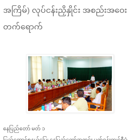
အကြိမ်) လုပ်ငန်းညှိနှိုင်း အစည်းအဝေး
တက်ရောက်
နေပြည်တော် မတ် ၁
ပြည်ထောင်စုနယ်မြေ၊ နေပြည်တော်အတွင်း ပတ်ဝန်းကျင်စီမံ