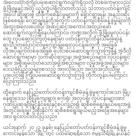
အလေးထားကြိုးပမ်းဆောင်ရွက်လျက်ရှိသလို တစ်ဖက်မှာလည်း
ဖွံ့ဖြိုးမှုနှင့်အတူ ယှဉ်တွဲပါရှိလာတတ်သည့် သဘာဝပတ်ဝန်းကျင်
အပေါ် ဆိုးရွားစွ ထိခိုက်စေနိုင်မှုများကို ရှောင်ရှားရန်၊ အနည်းဆုံး
ဖြစ်စေရန်၊ လျှော့ချရန်တို့အတွက် ပတ်ဝန်းကျင်စီမံခန့်ခွဲမှုများကို
အထူးအလေးပေးပြီး အဆင့်ဆင့်အကောင်အထည်ဖော်
ဆောင်ရွက်လျက်ရှိနေပါကြောင်း၊ ကဏ္ဍအလိုက် ဖွံ့ဖြိုးမှုလုပ်ငန်း
တွေ လုပ်ဆောင်ကြတဲ့နေရာမှာ ပတ်ဝန်းကျင်ထိန်းသိမ်းရေးနဲ့
ရာသီဥတုပြောင်းလဲမှုလျော့ချရေးလုပ်ငန်းတွေကို အခြေခံ
လိုအပ်ချက်တစ်ခုအဖြစ် ပေါင်းစပ်ဆောင်ရွက်သွားကြဖို့နဲ့ အဲ့ဒီလို
ဆောင်ရွက်ရာမှာ သက်ဆိုင်ရာဌာန၊ အဖွဲ့အစည်းများ၊ လုပ်ငန်းရှင်
များ၊ အစိုးရမဟုတ်သောအဖွဲ့အစည်းများ၊ လူမှုအဖွဲ့အစည်းများ၊
ဒေသခံပြည်သူများစသည့် အားလုံးသော အလွှာအသီးသီးမှ
ပူးပေါင်း၍ ကြိုးပမ်းဆောင်ရွက်သွားကြဖို့ တိုက်တွန်းပါကြောင်း
ပြောကြားသည်။
ထို့နောက် နေပြည်တော်ပတ်ဝန်းကျင်စီမံခန့်ခွဲမှုကောင်းသော မြို့၊
နေရာဒေသ (စံပြကျေးရွာ)၊ စက်ရုံ၊ အလုပ်ရုံ၊ လုပ်ငန်းများအား
ဂုဏ်ပြုဆုချီးမြှင့်နိုင်ရေးနှင့်စပ်လျဉ်း၍ ဆုစိစစ်ရွေးချယ်ရေးအဖွဲ့
အတွင်းရေးမှူး ဦးစိုးနိုင်က ဆုစိစစ်ရွေးချယ်မည့်အခြေအနေများ
အား ရှင်းလင်းတင်ပြသည်။
ယင်းနောက် ၂ဝ၂၃ ခုနှစ်၊ နေပြည်တော်ပတ်ဝန်းကျင်စီမံခန့်ခွဲမှု
ကောင်းမွန်သော “မြို့”တွင် ပထမဆုရရှိသော ဇမ္ဗူသီရိမြို့နယ်နှင့်