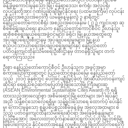
ခန့်ခွဲမှုကောင်းမွန်သော မြို့၊ နေရာဒေသ၊ စက်ရုံ၊ အလုပ်ရုံ၊
လုပ်ငန်းတို့အား ဂုဏ်ပြုဆုချီးမြှင့်နိုင်ရေး (ပထမအကြိမ်) လုပ်ငန်း
ညှိနှိုင်းအစည်းအဝေးကို ယမန်နေ့မွန်းလွဲ ၃ နာရီတွင်
နေပြည်တော်ကောင်စီရုံး အစည်းအဝေးခန်းမ (၂) ၌ ကျင်းပရာ ဆု
စိစစ်ရွေးချယ်ရေး နာယက နေပြည်တော်ကောင်စီဝင် ဦးဟန်သူ၊
ဆုစိစစ်ရွေးချယ်ရေးအဖွဲ့ဝင်များ၊ ခရိုင်၊ မြို့နယ်အထွေထွေ
အုပ်ချုပ်ရေးဦးစီးဌာနမှ အုပ်ချုပ်ရေးမှူးများ၊ မြို့နယ်
စည်ပင်သာယာရေးအုပ်ချုပ်ရေးမှူးများနှင့် နေပြည်တော်
ပတ်ဝန်းကျင်ထိန်းသိမ်းရေးဦးစီးဌာနမှ တာဝန်ရှိသူများ တက်
ရောက်ကြသည်။
ဦးစွာ နေပြည်တော်ကောင်စီဝင် ဦးဟန်သူက အဖွင့်အမှာ
စကားပြောကြားရာတွင် ပြည်ထောင်စုနယ်မြေ၊ နေပြည်တော်
သည် ၂၀၁၇ ခုနှစ်တွင် ပေးအပ်ချီးမြှင့်ခဲ့တဲ့ အာဆီယံပတ်ဝန်းကျင်
ဆိုင်ရာ ရေရှည်စဉ်ဆက်မပြတ်ဖွံ့ဖြိုးသောမြို့ကြီးများဆု
(ASEAN Environmental Sustainable Cites Award) ကို ရရှိ
ထားသည့်အားလျော်စွာ အစိမ်းရောင်မြို့တော်များ အင်္ဂါရပ်နှင့်
အညီ သန့်စင်သောလေရရှိမှု၊ သန့်ရှင်းသောရေ ထောက်ပံ့ ပေးနိုင်
မှု၊ ကောင်းမွန်သော စွန့်ပစ်ပစ္စည်းစီမံခန့်ခွဲမှု အလေ့အထများ စ
သည့် ပတ်ဝန်းကျင်ထိန်းသိမ်းရေးဆိုင်ရာ အခြေခံစံနှုန်းများ
ပြည့်မီအောင် အလေးထားလိုက်နာဆောင်ရွက်သင့်တဲ့ မြို့တစ်မြို့
ဖြစ်ပါကြောင်း၊ နိုင်ငံတော်အနေနဲ့ လူမှုစီးပွားဖွံ့ဖြိုးတိုးတက်ရေးကို