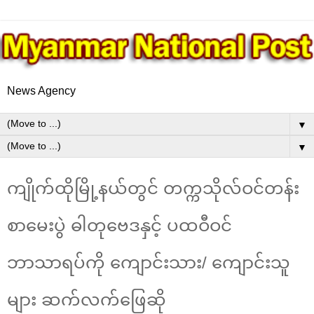
News Agency
▼
▼
ကျိုက်ထိုမြို့နယ်တွင် တက္ကသိုလ်ဝင်တန်း
စာမေးပွဲ ဓါတုဗေဒနှင့် ပထဝီဝင်
ဘာသာရပ်ကို ကျောင်းသား/ ကျောင်းသူ
များ ဆက်လက်ဖြေဆို