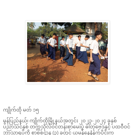
ကျိုက်ထို မတ် ၁၅
မွန်ပြည်နယ်၊ ကျိုက်ထိုမြို့နယ်အတွင်း ၂၀၂၃-၂၀၂၄ ခုနှစ်
ပညာသင်နှစ် တက္ကသိုလ်ဝင်တန်းစာမေးပွဲ ဓါတုဗေဒနှင့် ပထဝီဝင်
ဘာသာရပ်ကို စာစစ်ဌာန (၃) ခုတွင် ယမန်နေ့နံနက်ပိုင်းက