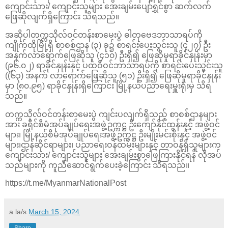
ကျောင်းသား/ ကျောင်းသူများ အေးချမ်းပျော်ရွှင်စွာ ဆက်လက်
ဖြေဆိုလျက်ရှိကြောင်း သိရသည်။
အဆိုပါတက္ကသိုလ်ဝင်တန်းစာမေးပွဲ ဓါတုဗေဒဘာသာရပ်ကို
ကျိုက်ထိုမြို့ရှိ စာစစ်ဌာန (၃) ခု၌ စာရင်းပေးသွင်းသူ (၄၂၇) ဦး
အနက်လာ‌ရောက်ဖြေဆိုသူ (၄၁၀) ဦးရှိ၍ ဖြေဆိုမှုရာခိုင်နှုန်းမှာ
(၉၆.၀၂) ရာခိုင်နှုန်းနှင့် ပထဝီဝင်ဘာသာရပ်ကို စာရင်းပေးသွင်းသူ
((၆၃) အနက် လာရောက်ဖြေဆိုသူ (၅၁) ဦးရှိ၍ ဖြေဆိုမှုရာခိုင်နှုန်း
မှာ (၈၀.၉၅) ရာခိုင်နှုန်းရှိကြောင်း မြို့နယ်ပညာရေးမှူးရုံးမှ သိရ
သည်။
တက္ကသိုလ်ဝင်တန်းစာမေးပွဲ ကျင်းပလျက်ရှိသည့် စာစစ်ဌာနများ
အား ခရိုင်စီမံအုပ်ချုပ်ရေးအဖွဲ့ဥက္ကဋ္ဌ ဦးကျော်နိုင်ထွန်းနှင့် အဖွဲ့ဝင်
များ၊ မြို့နယ်စီမံအုပ်ချုပ်ရေးအဖွဲ့ဥက္ကဋ္ဌ ဦးမျိုးမင်းစိုးနှင့် အဖွဲ့ဝင်
များ၊ဌာနဆိုင်ရာများ၊ ပညာ‌ရေးဝန်ထမ်းများနှင့် တာဝန်ရှိသူများက
ကျောင်းသား/ ကျောင်းသူများ အေးချမ်းစွာဖြေကြားနိုင်ရန် လိုအပ်
သည်များကို ကူညီ‌ဆောင်ရွက်ပေးခဲ့ကြောင်း သိရသည်။
https://t.me/MyanmarNationalPost
a la/s
March 15, 2024