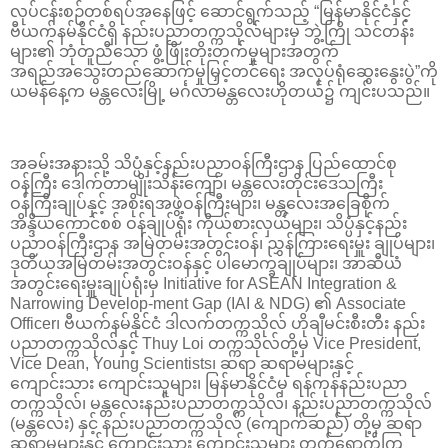
လုပ်ငန်းစဉ်တစ်ရပ်အနေဖြင့် ဆောင်ရွက်သည့် “မြန်မာနိုင်ငံနှင့်
ဗီယက်နမ်နိုင်ငံရှိ နည်းပညာတက္ကသိုလ်များမှ ဘွဲ့ကြို သင်တန်း
များ၏ ဘုံတူညီသော ဖွံ့ဖြိုးတိုးတက်မှုများအတွက်
အရည်အသွေးတည်ဆောက်မှုမြှင့်တင်ရေး အလုပ်ရုံဆွေးနွေးပွဲ”ကို
ယမန်နေ့က မန္တလေးမြို့ မင်္ဂလာမန္တလေးဟိုတယ်၌ ကျင်းပသည်။
အခမ်းအနားသို့ သိပ္ပံနှင့်နည်းပညာဝန်ကြီးဌာန ပြည်ထောင်စု
ဝန်ကြီး ဒေါက်တာမျိုးသိန်းကျော်၊ မန္တလေးတိုင်းဒေသကြီး
ဝန်ကြီးချုပ်နှင့် အစိုးရအဖွဲ့ဝန်ကြီးများ၊ မန္တလေးအခြေစိုက်
အိန္ဒိယကောင်စစ် ဝန်ချုပ်ရုံး ကိုယ်စားလှယ်များ၊ သိပ္ပံနှင့်နည်း
ပညာဝန်ကြီးဌာန အမြဲတမ်းအတွင်းဝန်၊ ညွှန်ကြားရေးမှူး ချုပ်များ၊
ဒုတိယအမြဲတမ်းအတွင်းဝန်နှင့် ပါမောက္ခချုပ်များ၊ အာဆီယံ
အတွင်းရေးမှူးချုပ်ရုံးမှ Initiative for ASEAN Integration &
Narrowing Develop-ment Gap (IAI & NDG) ၏ Associate
Officer၊ ဗီယက်နမ်နိုင်ငံ ဒါလက်တက္ကသိုလ် ဟိုချီမင်းစီးတီး နည်း
ပညာတက္ကသိုလ်နှင့် Thuy Loi တက္ကသိုလ်တို့မှ Vice President,
Vice Dean, Young Scientists၊ ဆရာ ဆရာမများနှင့်
ကျောင်းသား ကျောင်းသူများ၊ မြန်မာနိုင်ငံမှ ရန်ကုန်နည်းပညာ
တက္ကသိုလ်၊ မန္တလေးနည်းပညာတက္ကသိုလ်၊ နည်းပညာတက္ကသိုလ်
(မန္တလေး) နှင့် နည်းပညာတက္ကသိုလ် (ကျောက်ဆည်) တို့မှ ဆရာ
ဆရာမများနှင့် ကျောင်းသား ကျောင်းသူများ တက်ရောက်ကြ