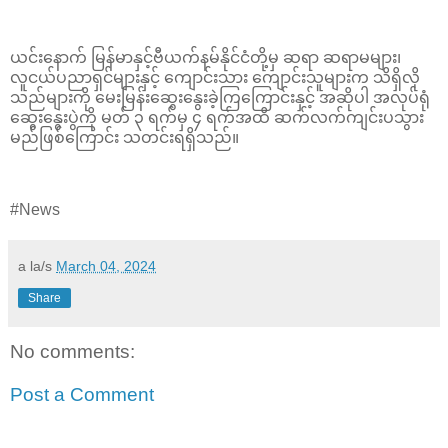
ယင်းနောက် မြန်မာနှင့်ဗီယက်နမ်နိုင်ငံတို့မှ ဆရာ ဆရာမများ၊
လူငယ်ပညာရှင်များနှင့် ကျောင်းသား ကျောင်းသူများက သိရှိလို
သည်များကို မေးမြန်းဆွေးနွေးခဲ့ကြကြောင်းနှင့် အဆိုပါ အလုပ်ရုံ
ဆွေးနွေးပွဲကို မတ် ၃ ရက်မှ ၄ ရက်အထိ ဆက်လက်ကျင်းပသွား
မည်ဖြစ်ကြောင်း သတင်းရရှိသည်။
#News
a la/s
March 04, 2024
Share
No comments:
Post a Comment