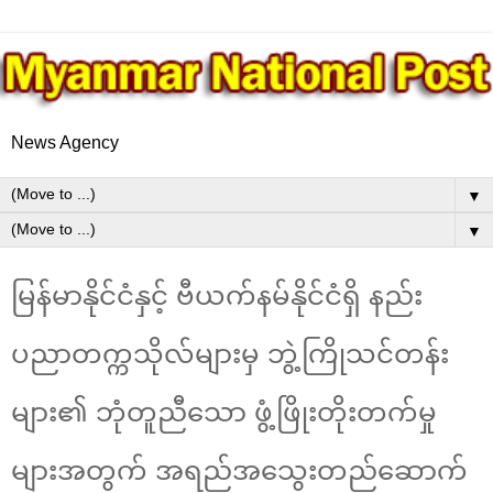
News Agency
▼
▼
မြန်မာနိုင်ငံနှင့် ဗီယက်နမ်နိုင်ငံရှိ နည်း
ပညာတက္ကသိုလ်များမှ ဘွဲ့ကြိုသင်တန်း
များ၏ ဘုံတူညီသော ဖွံ့ဖြိုးတိုးတက်မှု
များအတွက် အရည်အသွေးတည်ဆောက်