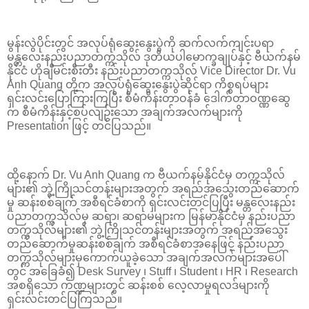
မွန်းလွဲပိုင်းတွင် အလုပ်ရုံဆွေးနွေးပွဲကို ဆက်လက်ကျင်းပရာ
မန္တလေးနည်းပညာတက္ကသိုလ် ဒုတိယပါမောက္ခချုပ်နှင့် ဗီယက်နမ်
နိုင်ငံ ဟိုချီမင်းစီးတီး နည်းပညာတက္ကသိုလ် Vice Director Dr. Vu
Anh Quang တို့က အလုပ်ရုံဆွေးနွေးပွဲဆိုင်ရာ ကိစ္စရပ်များ
ရှင်းလင်းပြောကြားကြပြီး စီမံကိန်းတာဝန်ခံ ဒေါက်တာဝဏ္ဏဆွေ
က စီမံကိန်းနှင့်စပ်လျဉ်းသော အချက်အလက်များကို
Presentation ဖြင့် တင်ပြသည်။
ထို့နောက် Dr. Vu Anh Quang က ဗီယက်နမ်နိုင်ငံမှ တက္ကသိုလ်
များ၏ ဘွဲ့ကြိုသင်တန်းများအတွက် အရည်အသွေးတည်ဆောက်
မှု ဆန်းစစ်ချက် အစီရင်ခံစာကို ရှင်းလင်းတင်ပြပြီး မန္တလေးနည်း
ပညာတက္ကသိုလ်မှ ဆရာ၊ ဆရာမများက မြန်မာနိုင်ငံမှ နည်းပညာ
တက္ကသိုလ်များ၏ ဘွဲ့ကြိုသင်တန်းများအတွက် အရည်အသွေး
တည်ဆောက်မှုဆန်းစစ်ချက် အစီရင်ခံစာအနေဖြင့် နည်းပညာ
တက္ကသိုလ်များမှကောက်ယူခဲ့သော အချက်အလက်များအပေါ်
တွင် အခြေခံ၍ Desk Survey ၊ Stuff ၊ Student ၊ HR ၊ Research
အစရှိသော ကဏ္ဍများတွင် ဆန်းစစ် လေ့လာမှုရလဒ်များကို
ရှင်းလင်းတင်ပြကြသည်။