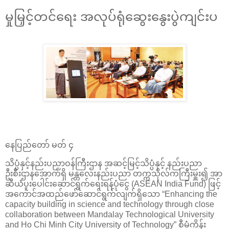
မှုမြှင့်တင်ရေး အလုပ်ရုံဆွေးနွေးပွဲကျင်းပ
နေပြည်တော် မတ် ၄
သိပ္ပံနှင့်နည်းပညာဝန်ကြီးဌာန အဆင့်မြင့်သိပ္ပံနှင့် နည်းပညာ
ဦးစီးဌာနအောက်ရှိ မန္တလေးနည်းပညာ တက္ကသိုလ်ကကြီးမှူး၍ အာ
ဆီယံပူးပေါင်းဆောင်ရွက်ရေးရန်ပုံငွေ (ASEAN India Fund) ဖြင့်
အကောင်အထည်ဖော်ဆောင်ရွက်လျက်ရှိသော “Enhancing the
capacity building in science and technology through close
collaboration between Mandalay Technological University
and Ho Chi Minh City University of Technology” စီမံကိန်း