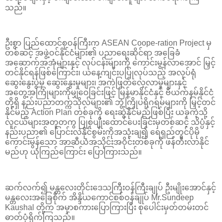
သည်။
ဦးစွာ ပြည်ထောင်စုဝန်ကြီးက ASEAN Coope-ration Project မှ
တစ်ဆင့် အဖွဲ့ဝင်နိုင်ငံများ၏ ပညာရေးဆိုင်ရာ အခြေခံ
အဆောက်အအုံများနှင့် လုပ်ငန်းများကို ကောင်းမွန်လာအောင် မြှင့်
တင်နိုင်ရန်ဖြစ်ကြောင်း၊ ယနေ့ကျင်းပပြုလုပ်သည့် အလုပ်ရုံ
ဆွေးနွေးပွဲမှ ဆွေးနွေးမှုများ၊ အကဲဖြတ်လေ့လာမှုများနှင့်
အတွေ့အကြုံများကိုမျှဝေခြင်းဖြင့် မြန်မာနိုင်ငံနှင့် ဗီယက်နမ်နိုင်ငံ
တို့ရှိ နည်းပညာတက္ကသိုလ်များ၏ ဘွဲ့ကြိုပရိုဂရမ်များကို မြှင့်တင်
နိုင်မည့် Action Plan တစ်ခုကို ရေးဆွဲနိုင်မည်ဖြစ်ပြီး ယခုကဲ့သို့
လူငယ်များအတူတကွ ပြုစုပျိုးထောင်ပေးခြင်းမှတစ်ဆင့် သိပ္ပံနှင့်
နည်းပညာ၏ ပြောင်းလဲနိုင်စွမ်းကိုအသုံးချ၍ ရေရှည်တွင်ပိုမို
ကောင်းမွန်သော အာဆီယံအသိုင်းအဝိုင်းတစ်ခုကို ဖန်တီးလာနိုင်
မည်ဟု ယုံကြည်ကြောင်း ပြောကြားသည်။
ဆက်လက်၍ မန္တလေးတိုင်းဒေသကြီးဝန်ကြီးချုပ် ဦးမျိုးအောင်နှင့်
မန္တလေးအခြေစိုက် အိန္ဒိယကောင်စစ်ဝန်ချုပ် Mr.Sundeep
Kaushal တို့က အမှာစကားပြောကြားပြီး စုပေါင်းမှတ်တမ်းတင်
ဓာတ်ပုံရိုက်ကြသည်။