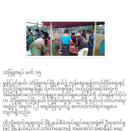
သံဖြူဇရပ် မတ် ၁၅
မွန်ပြည်နယ်၊ သံဖြူဇရပ်မြို့နယ်၌ ကုန်စျေးနှုန်းတည်ငြိမ်ရေးနှင့်
ပြည်သူများစျေးနှုန်း သက်သာစွာဖြင့် ဝယ်ယူနိုင်ရေးအတွက်
အခြေခံစားသောက်ကုန်များ ရောင်းချပေးခြင်းကို ယနေ့နံနက်ပိုင်း
က သံဖြူဇရပ်မြို့နယ်၊ ကြံ့ခိုင်ရေးရပ်ကွက်ရှိ စည်ပင်သာယာရေး
အဖွဲ့ပိုင် အမှတ် (၂) စျေးမြေလွတ်၌ ဆက်လက်ရောင်းချပေး
လျက်ရှိသည်။
ထိုသို့ရောင်းချရာတွင် မြို့နယ်စီမံအုပ်ချုပ်ရေးအဖွဲ့၏ ဦးဆောင်မှု
ဖြင့် မြို့နယ်စည်ပင်သာယာရေးအဖွဲ့ အမှုဆောင်အရာရှိနှင့် စျေး