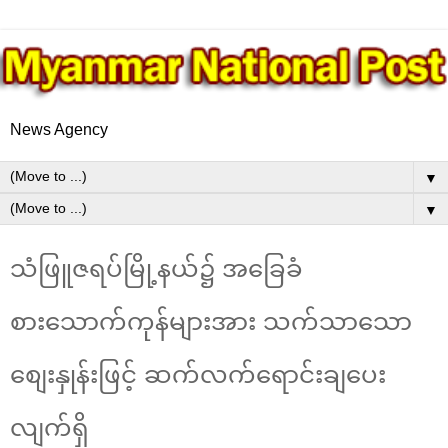
News Agency
▼
▼
သံဖြူဇရပ်မြို့နယ်၌ အခြေခံ
စားသောက်ကုန်များအား သက်သာသော
စျေးနှုန်းဖြင့် ဆက်လက်ရောင်းချပေး
လျက်ရှိ