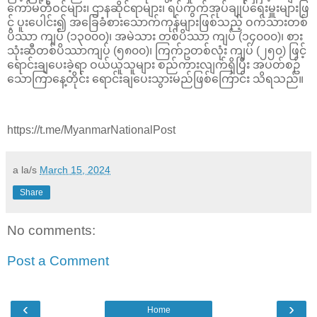
ကော်မတီဝင်များ၊ ဌာနဆိုင်ရာများ၊ ရပ်ကွက်အုပ်ချုပ်ရေးမှူးများဖြ
င့် ပူးပေါင်း၍ အခြေခံစားသောက်ကုန်များဖြစ်သည့် ဝက်သားတစ်
ပိဿာ ကျပ် (၁၃၀၀၀)၊ အမဲသား တစ်ပိဿာ ကျပ် (၁၄၀၀၀)၊ စား
သုံးဆီတစ်ပိဿာကျပ် (၅၈၀၀)၊ ကြက်ဥတစ်လုံး ကျပ် (၂၅၀) ဖြင့်
ရောင်းချပေးခဲ့ရာ ဝယ်ယူသူများ စည်ကားလျက်ရှိပြီး အပတ်စဥ်
သောကြာနေ့တိုင်း ရောင်းချပေးသွားမည်ဖြစ်ကြောင်း သိရသည်။
https://t.me/MyanmarNationalPost
a la/s
March 15, 2024
Share
No comments:
Post a Comment
‹
›
Home