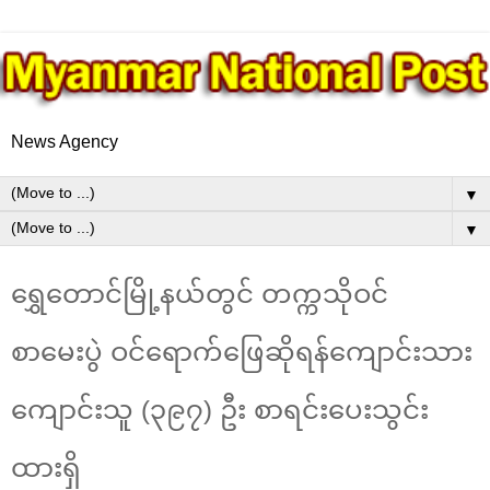
News Agency
▼
▼
ရွှေတောင်မြို့နယ်တွင် တက္ကသိုဝင်
စာမေးပွဲ ဝင်ရောက်ဖြေဆိုရန်ကျောင်းသား
ကျောင်းသူ (၃၉၇) ဦး စာရင်းပေးသွင်း
ထားရှိ