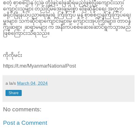
စတဲ့ စာစစ်ဌာန (၄)ခု တို့ဖြင့်ဖြေဆိုရမည်ဖြစ်ပြီးကျောင်းသား
ကျောင်းသူများ တည်ငြိမ်အေးချမ်းစွာ ဖြေဆိုနိုင်ရေး အတွက်
ခရိုင်/မြိုနယ်ပညာရေးမှူးရဲ့ ကြီးကြပ် မှုနဲ့ စာစစ်ဌာနကြီးကြပ်ရေး
မှူးများ၊ သက်ဆိုင်ရာကျောင်းများမှ ကျောင်းအုပ်ကြီးများ၊ တာဝန်
ကျဆရာ၊ ဆရာမများ က အနီးကပ်စစ်ဆေးဆောင်ရွက်သွားမည်
ဖြစ်ကြောင်းသိရသည်။
ကိုကိုမင်း
https://t.me/MyanmarNationalPost
a la/s
March 04, 2024
Share
No comments:
Post a Comment