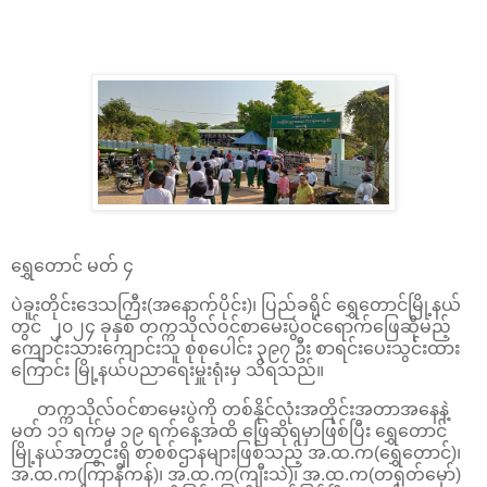
ရွှေတောင် မတ် ၄
ပဲခူးတိုင်းဒေသကြီး(အနောက်ပိုင်း)၊ ပြည်ခရိုင် ရွှေတောင်မြို့နယ်
တွင် ၂၀၂၄ ခုနှစ် တက္ကသိုလ်ဝင်စာမေးပွဲဝင်ရောက်ဖြေဆိုမည့်
ကျောင်းသားကျောင်းသူ စုစုပေါင်း ၃၉၇ ဦး စာရင်းပေးသွင်းထား
ကြောင်း မြို့နယ်ပညာရေးမှူးရုံးမှ သိရသည်။
တက္ကသိုလ်ဝင်စာမေးပွဲကို တစ်နိုင်လုံးအတိုင်းအတာအနေနဲ့
မတ် ၁၁ ရက်မှ ၁၉ ရက်နေ့အထိ ဖြေဆိုရမှာဖြစ်ပြီး ရွှေတောင်
မြို့နယ်အတွင်းရှိ စာစစ်ဌာနများဖြစ်သည့် အ.ထ.က(ရွှေတောင်)၊
အ.ထ.က(ကြာနီကန်)၊ အ.ထ.က(ကျီးသဲ)၊ အ.ထ.က(တရုတ်မှော်)