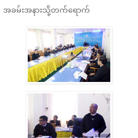
အခမ်းအနားသို့တက်ရောက်