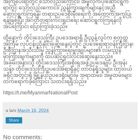
အကြံပေးရာတွင် သော်လည်းကောင်း၊ အမှုလိုက်ပါဆောင်ရွက်
ရာတွင် သော်လည်းကောင်း၊ ညွှန်ကြားချက်များနှင့်အညီ
ဆောင်ရွက်ကြရန်၊ တရားဥပဒေစိုးမိုးရေးကို အထောက်အကူပြု
ရန်ဖြစ်ပြီး အဂတိတရားကင်းရှင်းရေး ဆောင်ရွက်ကြရန်လို
အပ်ကြောင်း ပြောကြားခဲ့သည်။
ထို့နောက် တိုင်းဒေသကြီး ဥပဒေအရာရှိ ဦးညွန့်လွင်က စတုတ္ထ
အကြိမ် လုပ်ငန်းညှိနှိုင်းဆွေးနွေးပွဲတွင် ဥပဒေရေးရာဝန်ကြီးဌာန၊
ဦးစီးဌာနအသီးသီးမှ ညွှန်ကြားရေးမှူးချုပ်များ၏ လမ်းညွှန်
မှာကြားချက်များကို ထပ်ဆင့်ရှင်းလင်းဆွေးနွေးသည်။
အခမ်းအနားသို့ တိုင်းဒေသကြီးအစိုးရအဖွဲ့ဥပဒေချုပ် ဦးအုန်း
သန်း၊ တိုင်းဒေသကြီးဥပဒေအရာရှိနှင့် တာဝန်ရှိသူများ ထားဝယ်
ခရိုင်အတွင်းရှိ မြို့နယ်ဥပဒေရုံးများမှ အရာထမ်း၊ အမှုထမ်းများ
တက်ရောက်ခဲ့ကြောင်း သတင်းရရှိသည်။
https://t.me/MyanmarNationalPost
a la/s
March 16, 2024
Share
No comments: