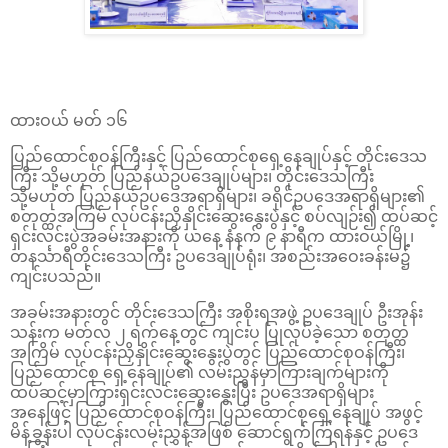
ထားဝယ် မတ် ၁၆
ပြည်ထောင်စုဝန်ကြီးနှင့် ပြည်ထောင်စုရှေ့နေချုပ်နှင့် တိုင်းဒေသ
ကြီး သို့မဟုတ် ပြည်နယ်ဥပဒေချုပ်များ၊ တိုင်းဒေသကြီး
သို့မဟုတ် ပြည်နယ်ဥပဒေအရာရှိများ၊ ခရိုင်ဥပဒေအရာရှိများ၏
စတုတ္ထအကြမ် လုပ်ငန်းညှိနှိုင်းဆွေးနွေးပွဲနှင့် စပ်လျဉ်း၍ ထပ်ဆင့်
ရှင်းလင်းပွဲအခမ်းအနားကို ယနေ့ နံနက် ၉ နာရီက ထားဝယ်မြို့၊
တနင်္သာရီတိုင်းဒေသကြီး ဥပဒေချုပ်ရုံး၊ အစည်းအဝေးခန်းမ၌
ကျင်းပသည်။
အခမ်းအနားတွင် တိုင်းဒေသကြီး အစိုးရအဖွဲ့ ဥပဒေချုပ် ဦးအုန်း
သန်းက မတ်လ ၂ ရက်နေ့တွင် ကျင်းပ ပြုလုပ်ခဲ့သော စတုတ္ထ
အကြိမ် လုပ်ငန်းညှိနှိုင်းဆွေးနွေးပွဲတွင် ပြည်ထောင်စုဝန်ကြီး၊
ပြည်ထောင်စု ရှေ့နေချုပ်၏ လမ်းညွှန်မှာကြားချက်များကို
ထပ်ဆင့်မှာကြားရှင်းလင်းဆွေးနွေးပြီး ဥပဒေအရာရှိများ
အနေဖြင့် ပြည်ထောင်စုဝန်ကြီး၊ ပြည်ထောင်စုရှေ့နေချုပ် အဖွင့်
မိန့်ခွန်းပါ လုပ်ငန်းလမ်းညွှန်အဖြစ် ဆောင်ရွက်ကြရန်နှင့် ဥပဒေ