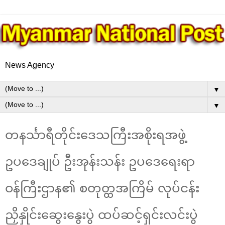
News Agency
▼
▼
တနင်္သာရီတိုင်းဒေသကြီးအစိုးရအဖွဲ့
ဥပဒေချုပ် ဦးအုန်းသန်း ဥပဒေရေးရာ
ဝန်ကြီးဌာန၏ စတုတ္ထအကြိမ် လုပ်ငန်း
ညှိနှိုင်းဆွေးနွေးပွဲ ထပ်ဆင့်ရှင်းလင်းပွဲ