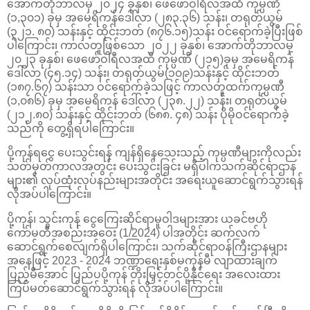
အောက်တိုဘာလမှ ၂၀၂၄ ခုနှစ်၊ ဖေဖော်ဝါရီလအထိ ကုမ္ပဏီ
(၁,၃၀၁) ခုမှ အမေရိကန်ဒေါ်လာ (၂၈၃.၃၆) သန်း၊ တရုတ်ယွမ်
(၃၂၁. ၈၀) သန်းနှင့် ထိုင်းဘတ် (၈၇၆.၁၅)သန်း ဝင်ရောက်ခဲ့ပြီးဖြစ်
ပါကြောင်း၊ ကာလတူဖြစ်သော ၂၀၂၂ ခုနှစ်၊ အောက်တိုဘာလမှ
၂၀၂၃ ခုနှစ်၊ ဖေဖော်ဝါရီလအထိ ကုမ္ပဏီ (၂၁၅)ခုမှ အမေရိကန်
ဒေါ်လာ (၄၅.၁၄) သန်း၊ တရုတ်ယွမ်(၁၀၉)သန်းနှင့် ထိုင်းဘတ်
(၁၈၇.၆၇) သန်းသာ ဝင်ရောက်ခဲ့သဖြင့် ကာလတူထက်ကုမ္ပဏီ
(၁,၀၈၆) ခုမှ အမေရိကန် ဒေါ်လာ (၂၃၈.၂၂) သန်း၊ တရုတ်ယွမ်
(၂၁၂.၈၀) သန်းနှင့် ထိုင်းဘတ် (၆၈၈. ၄၈) သန်း ပိုမိုဝင်ရောက်ခဲ့
သည်ကို တွေ့ရှိရပါကြောင်း။
ပို့ကုန်ရငွေ ပေးသွင်းရန် ကျန်ရှိနေသေးသည့် ကုမ္ပဏီများကိုလည်း
သတ်မှတ်ကာလအတွင်း ပေးသွင်းခြင်း မရှိပါကသက်ဆိုင်ရာဌာန
များ၏ လုပ်ထုံးလုပ်နည်းများအတိုင်း အရေးယူဆောင်ရွက်သွားရန်
လိုအပ်ပါကြောင်း။
ပို့ကုန်၊ သွင်းကုန် ငွေကြေးဆိုင်ရာမူဝါဒများအား ယခင်ဗဟို
ကော်မတီအစည်းအဝေး (1/2024) ပါအတိုင်း ဆက်လက်
ဆောင်ရွက်စေလျက်ရှိပါကြောင်း၊ သက်ဆိုင်ရာဝန်ကြီးဌာနများ
အနေဖြင့် 2023 - 2024 ဘဏ္ဍာရေးနှစ်မကုန်မီ လျာထားချက်
ပြည့်မီအောင် ပြည်ပပို့ကုန် တိုးမြှင့်တင်ပို့နိုင်ရေး အလေးထား
ကြပ်မတ်ဆောင်ရွက်သွားရန် လိုအပ်ပါကြောင်း။