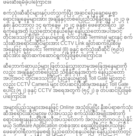
ဖမ်းဆီးရမိခဲ့ပါကြောင်း။
စက်သုံးဆီဆိုင်များနှင့်ပတ်သက်ပြီး အဆင်ပြေချောမွေ့စွာ
ရောင်းချနေမှုများအား အချိန်နှင့်တစ်ပြေးညီသိရှိနိုင်ရန် ၂၀၂၃ ခု
နှစ်၊ နိုဝင်ဘာလ ၁၄ ရက်နေ့မှ ၂၀၂၄ ခုနှစ်၊ ဖေဖော်ဝါရီလ ၂၉
ရက်နေ့အထိ ပြည်ထောင်စုနယ်မြေ၊ နေပြည်တော်အပါအဝင်
တိုင်းဒေသကြီး/ ပြည်နယ်များရှိ စက်သုံးဆီ Terminal များနှင့် စက်
သုံးဆီအရောင်းဆိုင်များအား CCTV Link ချိတ်ဆက်ပြီးစီးမှု
အနေဖြင့် စုစုပေါင်း Terminal (8) ခုနှင့် စက်သုံးဆီဆိုင် (၅၉၁)
ဆိုင်အား ချိတ်ဆက်ဆောင်ရွက်ပြီးဖြစ်ပါကြောင်း။
ဆီဘောက်ဆာယဉ်များ ဖြတ်သန်းသွားလာမှုအခြေအနေများကို
လည်း အချိန်နှင့်တစ်ပြေးညီ သိရှိနိုင်ရန်အတွက် နေပြည်တော်
အပါအဝင် တိုင်းဒေသကြီး/ ပြည်နယ်များရှိ Toll Gate များတွင်
လည်း CCTV Camera များ တပ်ဆင်ပြီးစီးမှုအနေနှင့် Toll Gate
ပေါင်း (၅၂) ခုနှင့် CCTV အရေအတွက် (၅၄၂) ခု တပ်ဆင်ပြီးဖြစ်
ပါကြောင်း။
အများပြည်သူများအနေဖြင့် Online အသုံးပြုပြီး နီးစပ်ရာစက်သုံး
ဆီအရောင်းဆိုင်များမှ လိုအပ်သည့် စက်သုံးဆီအမျိုးအစားကို
ရောင်းဈေးနှုန်းသိရှိပြီးလိုအပ်သလောက် အလွယ်တကူဝယ်ယူနိုင်
မယ့် Software Application တစ်ခုအား ရေးဆွဲပြီးဖြစ်ပါသဖြင့်
ဖေဖော်ဝါရီလကုန်မှစ၍ ပြည်ထောင်စုနယ်မြေ၊ နေပြည်တော်တွင်