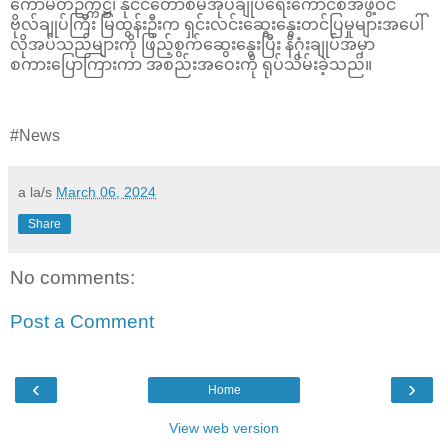
ကော်မတီဥက္ကဋ္ဌ၊ နိုင်ငံတော်စီမံအုပ်ချုပ်ရေးကောင်စီအဖွဲ့ဝင်
ဗိုလ်ချုပ်ကြီး မြထွန်းဦးက ရှင်းလင်းဆွေးနွေးတင်ပြမှုများအပေါ်
လိုအပ်သည်များကို ဖြည့်စွက်ဆွေးနွေးပြီး နိဂုံးချုပ်အမှာ
စကားပြောကြားကာ အစည်းအဝေးကို ရုပ်သိမ်းခဲ့သည်။
#News
a la/s
March 06, 2024
Share
No comments:
Post a Comment
‹
›
Home
View web version