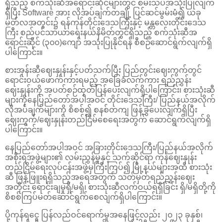
ရှိသည့် စက်သုံးဆီအရောင်းဆိုင်များတွင် စမ်းသပ်အသုံးပြုလျက်
ရှိပြီး Software အား လိုအပ်ချက်တချို့ ပြင်ဆင်မွမ်းမံ၍ ယခု
မတ်လအတွင်း၌ ရန်ကုန်တိုင်းဒေသကြီးနှင့် မန္တလေးတိုင်းဒေသ
ကြီး စည်ပင်သာယာရေးနယ်နိမိတ်တွင်ရှိသည့် စက်သုံးဆီအ
ရောင်းဆိုင် (၃၀၀)ကျော် အသုံးပြုနိုင်ရန် စီစဉ်ဆောင်ရွက်လျက်ရှိ
ပါကြောင်း။
စားအုန်းဆီဈေးနှုန်းနှင့်ပတ်သက်ပြီး ပြည်တွင်းဈေးကွက်တွင်
ရောင်းဝယ်ဖောက်ကားရမည့် အခြေခံလက်ကား ရည်ညွှန်း
ဈေးနှုန်းကို အပတ်စဉ်ထုတ်ပြန်ပေးလျက်ရှိပါကြောင်း၊ စားသုံးဆီ
များကိုနေပြည်တော်အပါအဝင် တိုင်းဒေသကြီး/ ပြည်နယ်အလိုက်
လိုအပ်ချက်များကို စိစစ်၍ စနစ်တကျ ဖြန့်ခွဲပေးလျက်ရှိပြီး
ဈေးကွက်/ဈေးနှုန်းတည်ငြိမ်စေရေးအတွက် ဆောင်ရွက်လျက်ရှိ
ပါကြောင်း။
နေပြည်တော်အပါအဝင် အခြားတိုင်းဒေသကြီး/ပြည်နယ်အလိုက်
အစိုးရအဖွဲ့များ၏ လမ်းညွှန်မှုနှင့် သက်ဆိုင်ရာ ကုန်ဈေးနှုန်း
တည်ငြိမ်ရေးလုပ်ငန်းအဖွဲ့မှကြီးကြပ်၍ မြို့နယ်များအထိ စားသုံး
ဆီ ဖြန့်ဖြူးရရှိသည့်အရေအတွက် သတ်မှတ်ရည်ညွှန်းဈေး
အတိုင်း ရောင်းချမှုရှိ/မရှိ၊ စားသုံးဆီလက်ဝယ်ရရှိခြင်း ရှိ/မရှိတို့ကို
စိစစ်ကြပ်မတ်ဆောင်ရွက်စေလျက်ရှိပါကြောင်း။
ပို့ကုန်ရငွေ ပြန်လည်ဝင်ရောက်မှုအနေဖြင့်လည်း ၂၀၂၃ ခုနှစ်၊