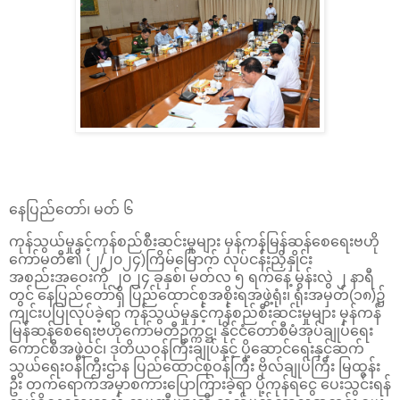
နေပြည်တော်၊ မတ် ၆
ကုန်သွယ်မှုနှင့်ကုန်စည်စီးဆင်းမှုများ မှန်ကန်မြန်ဆန်စေရေးဗဟို
ကော်မတီ၏ (၂/၂၀၂၄)ကြိမ်မြောက် လုပ်ငန်းညှိနှိုင်း
အစည်းအဝေးကို ၂၀၂၄ ခုနှစ်၊ မတ်လ ၅ ရက်နေ့ မွန်းလွဲ ၂ နာရီ
တွင် နေပြည်တော်ရှိ ပြည်ထောင်စုအစိုးရအဖွဲ့ရုံး၊ ရုံးအမှတ်(၁၈)၌
ကျင်းပပြုလုပ်ခဲ့ရာ ကုန်သွယ်မှုနှင့်ကုန်စည်စီးဆင်းမှုများ မှန်ကန်
မြန်ဆန်စေရေးဗဟိုကော်မတီဥက္ကဋ္ဌ၊ နိုင်ငံတော်စီမံအုပ်ချုပ်ရေး
ကောင်စီအဖွဲ့ဝင်၊ ဒုတိယဝန်ကြီးချုပ်နှင့် ပို့ဆောင်ရေးနှင့်ဆက်
သွယ်ရေးဝန်ကြီးဌာန ပြည်ထောင်စုဝန်ကြီး ဗိုလ်ချုပ်ကြီး မြထွန်း
ဦး တက်ရောက်အမှာစကားပြောကြားခဲ့ရာ ပို့ကုန်ရငွေ ပေးသွင်းရန်