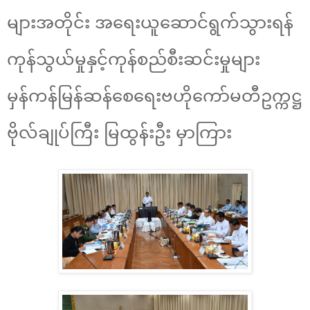
များအတိုင်း အရေးယူဆောင်ရွက်သွားရန်
ကုန်သွယ်မှုနှင့်ကုန်စည်စီးဆင်းမှုများ
မှန်ကန်မြန်ဆန်စေရေးဗဟိုကော်မတီဥက္ကဋ္ဌ
ဗိုလ်ချုပ်ကြီး မြထွန်းဦး မှာကြား