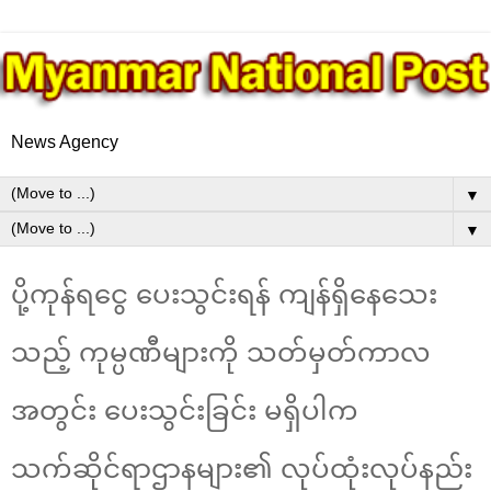
News Agency
▼
▼
ပို့ကုန်ရငွေ ပေးသွင်းရန် ကျန်ရှိနေသေး
သည့် ကုမ္ပဏီများကို သတ်မှတ်ကာလ
အတွင်း ပေးသွင်းခြင်း မရှိပါက
သက်ဆိုင်ရာဌာနများ၏ လုပ်ထုံးလုပ်နည်း