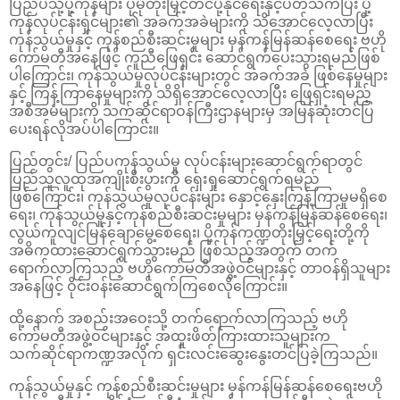
ပြည်ပသို့ပို့ကုန်များ ပိုမိုတိုးမြှင့်တင်ပို့နိုင်ရေးနှင့်ပတ်သက်ပြီး ပို့
ကုန်လုပ်ငန်းရှင်များ၏ အခက်အခဲများကို သိအောင်လေ့လာပြီး
ကုန်သွယ်မှုနှင့် ကုန်စည်စီးဆင်းမှုများ မှန်ကန်မြန်ဆန်စေရေး ဗဟို
ကော်မတီအနေဖြင့် ကူညီဖြေရှင်း ဆောင်ရွက်ပေးသွားရမည်ဖြစ်
ပါကြောင်း၊ ကုန်သွယ်မှုလုပ်ငန်းများတွင် အခက်အခဲ ဖြစ်နေမှုများ
နှင့် ကြန့်ကြာနေမှုများကို သိရှိအောင်လေ့လာပြီး ဖြေရှင်းရမည့်
အစီအမံများကို သက်ဆိုင်ရာဝန်ကြီးဌာနများမှ အမြန်ဆုံးတင်ပြ
ပေးရန်လိုအပ်ပါကြောင်း။
ပြည်တွင်း/ ပြည်ပကုန်သွယ်မှု လုပ်ငန်းများဆောင်ရွက်ရာတွင်
ပြည်သူလူထုအကျိုးစီးပွားကို ရှေးရှုဆောင်ရွက်ရမည်
ဖြစ်ကြောင်း၊ ကုန်သွယ်မှုလုပ်ငန်းများ နှောင့်နှေးကြန့်ကြာမှုမရှိစေ
ရေး၊ ကုန်သွယ်မှုနှင့်ကုန်စည်စီးဆင်းမှုများ မှန်ကန်မြန်ဆန်စေရေး၊
လွယ်ကူလျင်မြန်ချောမွေ့စေရေး၊ ပို့ကုန်ကဏ္ဍတိုးမြှင့်ရေးတို့ကို
အဓိကထားဆောင်ရွက်သွားမည် ဖြစ်သည့်အတွက် တက်
ရောက်လာကြသည့် ဗဟိုကော်မတီအဖွဲ့ဝင်များနှင့် တာဝန်ရှိသူများ
အနေဖြင့် ဝိုင်းဝန်းဆောင်ရွက်ကြစေလိုကြောင်း။
ထို့နောက် အစည်းအဝေးသို့ တက်ရောက်လာကြသည့် ဗဟို
ကော်မတီအဖွဲ့ဝင်များနှင့် အထူးဖိတ်ကြားထားသူများက
သက်ဆိုင်ရာကဏ္ဍအလိုက် ရှင်းလင်းဆွေးနွေးတင်ပြခဲ့ကြသည်။
ကုန်သွယ်မှုနှင့် ကုန်စည်စီးဆင်းမှုများ မှန်ကန်မြန်ဆန်စေရေးဗဟို