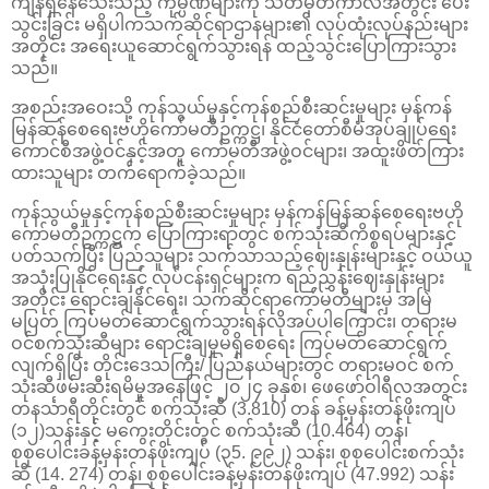
ကျန်ရှိနေသေးသည့် ကုမ္ပဏီများကို သတ်မှတ်ကာလအတွင်း ပေး
သွင်းခြင်း မရှိပါကသက်ဆိုင်ရာဌာနများ၏ လုပ်ထုံးလုပ်နည်းများ
အတိုင်း အရေးယူဆောင်ရွက်သွားရန် ထည့်သွင်းပြောကြားသွား
သည်။
အစည်းအဝေးသို့ ကုန်သွယ်မှုနှင့်ကုန်စည်စီးဆင်းမှုများ မှန်ကန်
မြန်ဆန်စေရေးဗဟိုကော်မတီဥက္ကဋ္ဌ၊ နိုင်ငံတော်စီမံအုပ်ချုပ်ရေး
ကောင်စီအဖွဲ့ဝင်နှင့်အတူ ကော်မတီအဖွဲ့ဝင်များ၊ အထူးဖိတ်ကြား
ထားသူများ တက်ရောက်ခဲ့သည်။
ကုန်သွယ်မှုနှင့်ကုန်စည်စီးဆင်းမှုများ မှန်ကန်မြန်ဆန်စေရေးဗဟို
ကော်မတီဥက္ကဋ္ဌက ပြောကြားရာတွင် စက်သုံးဆီကိစ္စရပ်များနှင့်
ပတ်သက်ပြီး ပြည်သူများ သက်သာသည့်ဈေးနှုန်းများနှင့် ဝယ်ယူ
အသုံးပြုနိုင်ရေးနှင့် လုပ်ငန်းရှင်များက ရည်ညွှန်းဈေးနှုန်းများ
အတိုင်း ရောင်းချနိုင်ရေး၊ သက်ဆိုင်ရာကော်မတီများမှ အမြဲ
မပြတ် ကြပ်မတ်ဆောင်ရွက်သွားရန်လိုအပ်ပါကြောင်း၊ တရားမ
ဝင်စက်သုံးဆီများ ရောင်းချမှုမရှိစေရေး ကြပ်မတ်ဆောင်ရွက်
လျက်ရှိပြီး တိုင်းဒေသကြီး/ ပြည်နယ်များတွင် တရားမဝင် စက်
သုံးဆီဖမ်းဆီးရမိမှုအနေဖြင့် ၂၀၂၄ ခုနှစ်၊ ဖေဖော်ဝါရီလအတွင်း
တနင်္သာရီတိုင်းတွင် စက်သုံးဆီ (3.810) တန် ခန့်မှန်းတန်ဖိုးကျပ်
(၁၂)သန်းနှင့် မကွေးတိုင်းတွင် စက်သုံးဆီ (10.464) တန်၊
စုစုပေါင်းခန့်မှန်းတန်ဖိုးကျပ် (၃5. ၉၉၂) သန်း၊ စုစုပေါင်းစက်သုံး
ဆီ (14. 274) တန်၊ စုစုပေါင်းခန့်မှန်းတန်ဖိုးကျပ် (47.992) သန်း