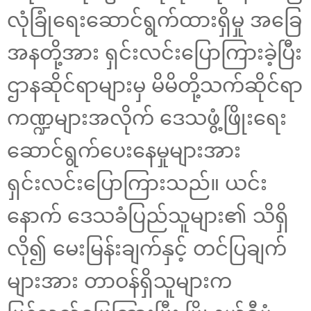
လုံခြုံရေးဆောင်ရွက်ထားရှိမှု အခြေ
အနတို့အား ရှင်းလင်းပြောကြားခဲ့ပြီး
ဌာနဆိုင်ရာများမှ မိမိတို့သက်ဆိုင်ရာ
ကဏ္ဍများအလိုက် ဒေသဖွံ့ဖြိုးရေး
ဆောင်ရွက်ပေးနေမှုများအား
ရှင်းလင်းပြောကြားသည်။ ယင်း
နောက် ဒေသခံပြည်သူများ၏ သိရှိ
လို၍ မေးမြန်းချက်နှင့် တင်ပြချက်
များအား တာဝန်ရှိသူများက