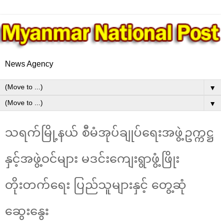
News Agency
▼
▼
သရက်မြို့နယ် စီမံအုပ်ချုပ်ရေးအဖွဲ့ဥက္ကဋ္ဌ
နှင့်အဖွဲ့ဝင်များ မဒင်းကျေးရွာဖွံ့ဖြိုး
တိုးတက်ရေး ပြည်သူများနှင့် တွေ့ဆုံ
ဆွေးနွေး