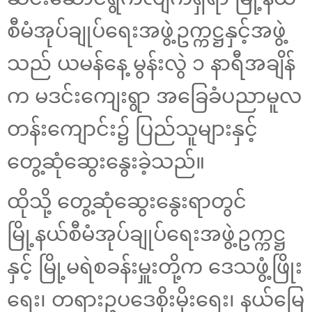
စီမံအုပ်ချုပ်ရေးအဖွဲ့ဥက္ကဋ္ဌနှင့်အဖွဲ့
သည် ယမန်နေ့ မွန်းလွဲ ၁ နာရီအချိန်
က မဒင်းကျေးရွာ အခြေခံပညာမူလ
တန်းကျောင်း၌ ပြည်သူများနှင့်
တွေ့ဆုံဆွေးနွေးခဲ့သည်။
ထိုသို့ တွေ့ဆုံဆွေးနွေးရာတွင်
မြို့နယ်စီမံအုပ်ချုပ်ရေးအဖွဲ့ဥက္ကဋ္ဌ
နှင့် မြို့မရဲစခန်းမှူးတို့က ဒေသဖွံ့ဖြိုး
ရေး၊ တရားဥပဒေစိုးမိုးရေး၊ နယ်မြေ