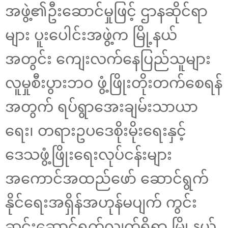
အဖွဲ့၏ဦးဆောင်မှုဖြင့် ဌာနဆိုင်ရာ
များ ပူးပေါင်းအဖွဲ့က မြို့နယ်
အတွင်း ကျေးလက်နေပြည်သူများ
လူမှုစီးပွားဘဝ ဖွံ့ဖြိုးတိုးတက်စေရန်
အတွက် ရပ်ရွာအေးချမ်းသာယာ
ရေး၊ တရားဥပဒေစိုးမိုးရေးနှင့်
ဒေသဖွံ့ဖြိုးရေးလုပ်ငန်းများ
အကောင်အထည်ဖော် ဆောင်ရွက်
နိုင်ရေးအရှိန်အဟုန်မပျက် ကွင်း
ဆင်းဆောင်ရွက်လျက်ရှိရာ မြို့နယ်