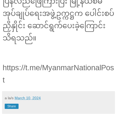
ပြန်လည်ဖြေကြားပြီး မြို့နယ်စီမံ
အုပ်ချုပ်ရေးအဖွဲ့ဥက္ကဋ္ဌက ပေါင်းစပ်
ညှိနှိုင်း ဆောင်ရွက်ပေးခဲ့ကြောင်း
သိရသည်။
https://t.me/MyanmarNationalPos
t
a la/s
March 10, 2024
Share