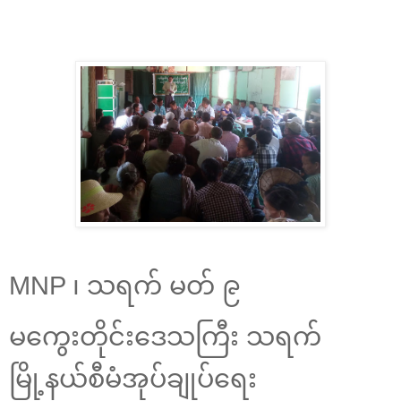
MNP ၊ သရက် မတ် ၉
မကွေးတိုင်းဒေသကြီး သရက်
မြို့နယ်စီမံအုပ်ချုပ်ရေး