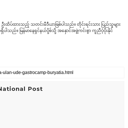
ို ဦးထိပ်ထားသည့် သတင်းမီဒီယာဖြစ်ပါသည်။ တိုင်းရင်းသား ပြည်သူများ
်။ မြန်မာနေရှင်နယ်ပို့စ်သို့ အနှောင်အဖွဲ့ကင်းစွာ ကူညီပံ့ပိုးနိုင်
ational Post