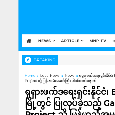
NEWS
ARTICLE
MNP TV
လ
BREAKING
Home
Local News
News
ရုရှားဖက်ဒရေးရှင်းနိုင်
Project သို့ မြန်မာသံအမတ်ကြီး ပါဝင်တက်ရောက်
ရုရှားဖက်ဒရေးရှင်းနိုင်
မြို့တွင် ပြုလုပ်ခဲ့သည့
Project သို့ မြန်မာသံ