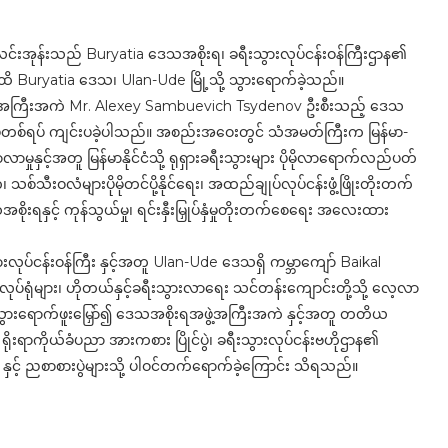
စ်လင်းအုန်းသည် Buryatia ဒေသအစိုးရ၊ ခရီးသွားလုပ်ငန်းဝန်ကြီးဌာန၏
 Buryatia ဒေသ၊ Ulan-Ude မြို့သို့ သွားရောက်ခဲ့သည်။
 အကြီးအကဲ Mr. Alexey Sambuevich Tsydenov ဦးစီးသည့် ဒေသ
းနွေးပွဲတစ်ရပ် ကျင်းပခဲ့ပါသည်။ အစည်းအဝေးတွင် သံအမတ်ကြီးက မြန်မာ-
ာမှုနှင့်အတူ မြန်မာနိုင်ငံသို့ ရုရှားခရီးသွားများ ပိုမိုလာရောက်လည်ပတ်
၊ သစ်သီးဝလံများပိုမိုတင်ပို့နိုင်ရေး၊ အထည်ချုပ်လုပ်ငန်းဖွံ့ဖြိုးတိုးတက်
ိုးရနှင့် ကုန်သွယ်မှု၊ ရင်းနှီးမြှုပ်နှံမှုတိုးတက်စေရေး အလေးထား
ုပ်ငန်းဝန်ကြီး နှင့်အတူ Ulan-Ude ဒေသရှိ ကမ္ဘာကျော် Baikal
လုပ်ရုံများ၊ ဟိုတယ်နှင့်ခရီးသွားလာရေး သင်တန်းကျောင်းတို့သို့ လေ့လာ
့ သွားရောက်ဖူးမြှော်၍ ဒေသအစိုးရအဖွဲ့အကြီးအကဲ နှင့်အတူ တတိယ
ရိုးရာကိုယ်ခံပညာ အားကစား ပြိုင်ပွဲ၊ ခရီးသွားလုပ်ငန်းဗဟိုဌာန၏
ဲ နှင့် ညစာစားပွဲများသို့ ပါဝင်တက်ရောက်ခဲ့ကြောင်း သိရသည်။