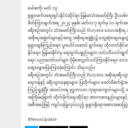
မော်စကို၊ မတ် ၁၃
ရုရှားဖက်ဒရေးရှင်းနိုင်ငံဆိုင်ရာ မြန်မာသံအမတ်ကြီး ဦးသ
ဖိတ်ကြားချက်အရ ၂၀၂၄ ခုနှစ်၊ မတ်လ ၇ ရက်မှ ၁၁ ရက်အထိ
ခရီးစဉ်အတွင်း သံအမတ်ကြီးသည် Buryatia ဒေသအစိုးရ
အစိုးရအဖွဲ့ဝင်များနှင့်အတူ အစိုးရအဖွဲ့ရုံး၌ တွေ့ဆုံဆွေ
ရုရှားချစ်ကြည်ရေး၊ ပူးပေါင်းဆောင် ရွက်ရေး တိုးတက်ခိုင်မာလ
နိုင်ရေး၊ မြန်မာနိုင်ငံမှ ရေထွက်ပစ္စည်းများ၊ ဟင်းသီးဟင်းရွက်
ရေး၊ ပညာတော်သင်များ ပိုမိုစေလွှတ်သင်ကြားနိုင်ရေး၊ ဒေသအစ
ဆွေးနွေးပြောကြားခဲ့ကြောင်း သိရသည်။
ခရီးစဉ်အတွင်း သံအမတ်ကြီးသည် Buryatia အစိုးရခရီးသွားလ
ရေကန်နှင့် ခရီးသွားနေရာများ၊ ပြတိုက်များ၊ ခေတ်မီစက်ရုံအ
ကြည့်ရှုခဲ့ပြီး အထင်ကရ ဗုဒ္ဓဘာသာ ဘုရားကျောင်းများသို
အကြိမ်မြောက် တိုက်ခိုက်ရေးဆိုင်ရာ အားကစားနည်းများနှင့် 
အစီအစဉ်ဖြင့် ကျင်းပပြုလုပ်သည့် ရုရှားရိုးရာအစားအစာပြပွ
#NewsUpdate