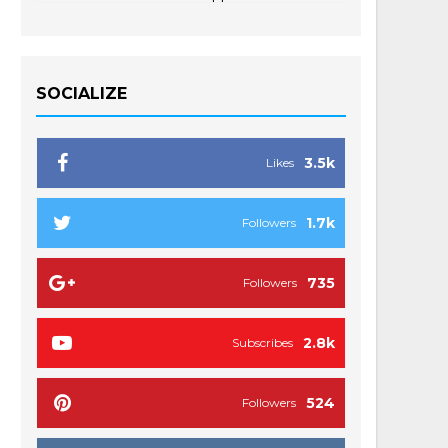
SOCIALIZE
3.5k
Likes
1.7k
Followers
735
Followers
2.8k
Subscribes
524
Followers