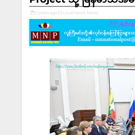
2 years ago
Local News,
News,