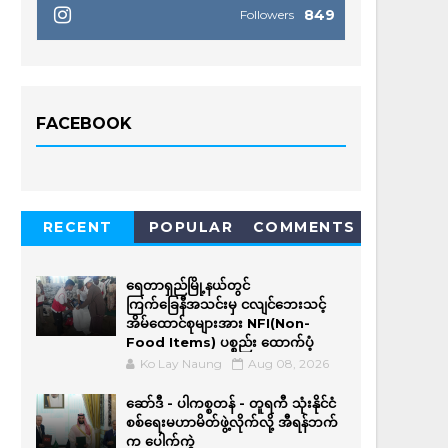
849
Followers
FACEBOOK
RECENT
POPULAR
COMMENTS
ရေတာရှည်မြို့နယ်တွင်
ကြက်ခြေနီအသင်းမှ ငလျင်ဘေးသင့်
အိမ်‌ထောင်စုများအား NFI(Non-
Food Items) ပစ္စည်း ထောက်ပံ့
Ko Lay Naung
Aug 08, 2026
ဆော်ဒီ - ပါကစ္စတန် - တူရကီ သုံးနိုင်ငံ
စစ်ရေးမဟာမိတ်ဖွဲ့လိုက်လို့ အီရန်ဘက်
က ပေါက်ကွဲ