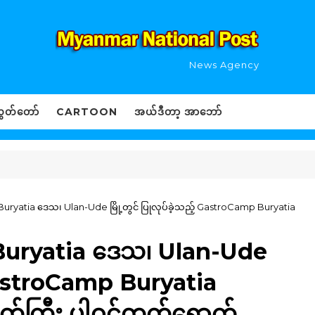
News Agency
ွှတ်တော်
CARTOON
အယ်ဒီတာ့ အာဘော်
ငံ၊ Buryatia ဒေသ၊ Ulan-Ude မြို့တွင် ပြုလုပ်ခဲ့သည့် GastroCamp Buryatia
ငံ၊ Buryatia ဒေသ၊ Ulan-Ude
် GastroCamp Buryatia
အမတ်ကြီး ပါဝင်တက်ရောက်