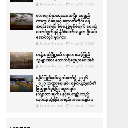
Ko Lay Naung
Aug 08, 2026
လေးမျက်နှာရေဘေးအပြီး ရေရှည်
ကာကွယ်ရေးနှင့် ဧရာဝတီတိုင်း ရေ
အရင်းအမြစ် စီမံခန့်ခွဲမှုစီမံချက် ရေးဆွဲ
ဆောင်ရွက်ရန် နိုင်ငံတော်သမ္မတ ဦးမင်း
အောင်လှိုင် မှာကြား
Ko Lay Naung
Aug 08, 2026
တန့်ဆည်မြို့နယ် ရေဘေးသင့်ပြည်
သူများအား ထောက်ပံ့ငွေများပေးအပ်
Ko Lay Naung
Aug 08, 2026
ရခိုင်ပြည်နယ်လွှတ်တော်၌ ၂၀၂၆ -
၂၀၂၇ ဘဏ္ဍာရေးနှစ်၊ ရခိုင်ပြည်နယ်၏
ဖြည့်စွက်ခွင့်ပြု ငွေစာရင်း
(လျာထားချက်) နှင့်စပ်လျဉ်းသည့်
လုပ်ငန်းညှိနှိုင်းအစည်းအဝေးကျင်းပ
Ko Lay Naung
Aug 08, 2026