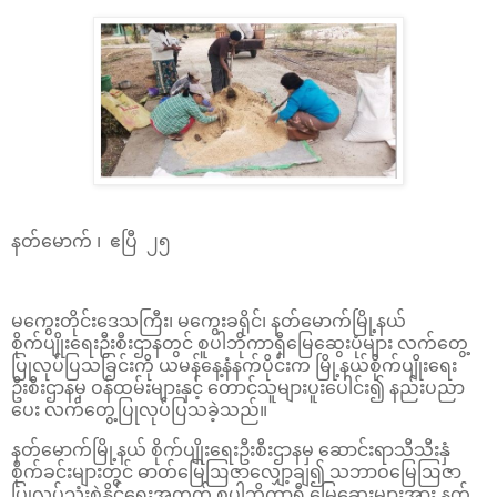
နတ်မောက် ၊ ဧပြီ ၂၅
မကွေးတိုင်းဒေသကြီး၊ မကွေးခရိုင်၊ နတ်မောက်မြို့နယ်
စိုက်ပျိုးရေးဦးစီးဌာနတွင် စူပါဘိုကာရှီမြေဆွေးပုံများ လက်တွေ့
ပြုလုပ်ပြသခြင်းကို ယမန်နေ့နံနက်ပိုင်းက မြို့နယ်စိုက်ပျိုးရေး
ဦးစီးဌာနမှ ဝန်ထမ်းများနှင့် တောင်သူများပူးပေါင်း၍ နည်းပညာ
ပေး လက်တွေ့ပြုလုပ်ပြသခဲ့သည်။
နတ်မောက်မြို့နယ် စိုက်ပျိုးရေးဦးစီးဌာနမှ ဆောင်းရာသီသီးနှံ
စိုက်ခင်းများတွင် ဓာတ်မြေဩဇာလျှော့ချ၍ သဘာဝမြေဩဇာ
ပြုလုပ်သုံးစွဲနိုင်ရေးအတွက် စူပါဘိုကာရှီ မြေဆွေးများအား နတ်