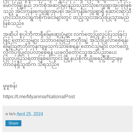
မောက်မြို့နယ် ဘက်စုံအဆင့်မြင့်နည်းပညာသုံးကျေးရွာအုပ်စုဖြစ်
သည့် အင်းကုန်းကျေးရွာအုပ်စု၊ အင်းကုန်းကျေးရွာရှိ ဆောင်းရာသီ
ဟင်းသီးဟင်းရွက်စိုက်ခင်းများတွင် ထည့်သွင်းအသုံးပြုသွားမည်
ဖြစ်သည်။
အဆိုပါ စူပါဘိုကာရှီမြေဆွေးပုံများ လက်တွေ့ပြုလုပ်ပြသခြင်း
ဖြင့် တောင်သူများ သဘာဝမြေဩဇာတိုးချဲ့ အသုံးပြုလာစေရန်၊
မြေဩဇာဘိုးကုန်ကျမှုသက်သာစေရန်၊ တောင်သူများ လက်တွေ့
လိုက်ပါပြုလုပ်လာစေရန် ယခုလိုတောင်သူအသိပညာပေး
ပြုလုပ်ပြသရတာဖြစ်ကြောင်း မြို့နယ်စိုက်ပျိုးရေးဦးစီးဌာနမှ
တာဝန်ရှိသူထံက သိရသည်။
မူမူစန်း
https://t.me/MyanmarNationalPost
a la/s
April 25, 2024
Share