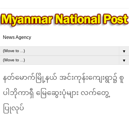
News Agency
▼
▼
နတ်မောက်မြို့နယ် အင်းကုန်းကျေးရွာ၌ စူ
ပါဘိုကာရှီ မြေဆွေးပုံများ လက်တွေ့
ပြုလုပ်