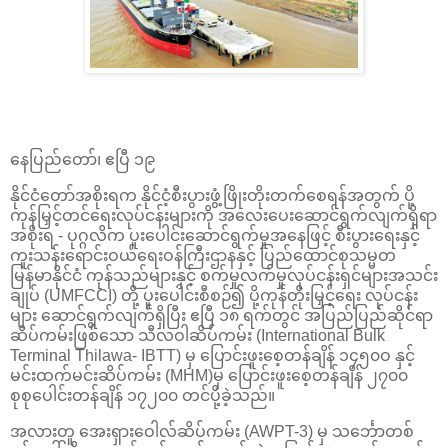
နေပြည်တော်၊ ဧပြီ ၁၉
နိုင်ငံတော်အစိုးရက နိုင်ငံ့စီးပွားဖွံ့ဖြိုးတိုးတက်စေရန်အတွက် ပို့
ကုန်မြှင့်တင်ရေးလုပ်ငန်းများကို အလေးပေးဆောင်ရွက်လျက်ရှိရာ
အစိုးရ - ပုဂ္ဂလိက ပူးပေါင်းဆောင်ရွက်မှုအနေဖြင့် စီးပွားရေးနှင့်
ကူးသန်းရောင်းဝယ်ရေးဝန်ကြီးဌာနနှင့် ပြည်ထောင်စုသမ္မတ
မြန်မာနိုင်ငံ ကုန်သည်များနှင့် စက်မှုလက်မှုလုပ်ငန်းရှင်များအသင်း
ချုပ် (UMFCCI) တို့ ပူးပေါင်းစီစဉ်၍ ပို့ကုန်တိုးမြှင့်ရေး လုပ်ငန်း
များ ဆောင်ရွက်လျက်ရှိပြီး ဧပြီ ၁၈ ရက်တွင် အပြည်ပြည်ဆိုင်ရာ
ဆိပ်ကမ်းဖြစ်သော သီလဝါဆိပ်ကမ်း (International Bulk
Terminal Thilawa- IBTT) မှ ပြောင်းဖူးစေ့တန်ချိန် ၁၄၅၀ဝ နှင့်
မင်းထက်မင်းဆိပ်ကမ်း (MHM)မှ ပြောင်းဖူးစေ့တန်ချိန် ၂၇၀၀
စုစုပေါင်းတန်ချိန် ၁၇၂၀၀ တင်ပို့ခဲ့သည်။
အလားတူ အေးရှားဝေါလ်ဆိပ်ကမ်း (AWPT-3) မှ သင်္ဘောတစ်