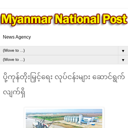
News Agency
▼
▼
ပို့ကုန်တိုးမြှင့်ရေး လုပ်ငန်းများ ဆောင်ရွက်
လျက်ရှိ