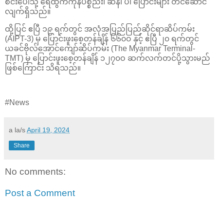
စင်းပေါ်သို့ ရေထွက်ကုန်ပစ္စည်း၊ ဆန်၊ ပဲ၊ ပြောင်းများ တင်ဆောင်
လျက်ရှိသည်။
ထို့ပြင် ဧပြီ ၁၉ ရက်တွင် အလုံအပြည်ပြည်ဆိုင်ရာဆိပ်ကမ်း
(AIPT-3) မှ ပြောင်းဖူးစေ့တန်ချိန် ၆၆၀ဝ နှင့် ဧပြီ ၂၀ ရက်တွင်
ယခင်ဗိုလ်အောင်ကျော်ဆိပ်ကမ်း (The Myanmar Terminal-
TMT) မှ ပြောင်းဖူးစေ့တန်ချိန် ၁၂၇၀ဝ ဆက်လက်တင်ပို့သွားမည်
ဖြစ်ကြောင်း သိရသည်။
#News
a la/s
April 19, 2024
Share
No comments:
Post a Comment