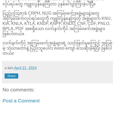
လုပ်ရပ်တွေ ကျူးလွန်နေကြတာ ၃နှစ်ကျော်ကြာခဲ့ပါပြီ။
ပြည်ပသြဇာခံ CRPH, NUG အကြမ်းဖက်အဖွဲ့များနဲ့အတူ
အကြမ်းဖက်လုပ်ရပ်တွေကို ကျူးလွန်နေကြတဲ့ အဖွဲ့များက KNU,
KIA, KNLA, KTLA, KNDF, KNPP, KNDO, CNF, CDF, PNLO,
BPLA, PDF အစရှိသော လက်နက်ကိုင် အကြမ်းဖက်အဖွဲ့များ
ဖြစ်ပါတယ်။
လက်နက်ကိုင် အကြမ်းဖက်အဖွဲ့များရဲ့ သတ်ဖြတ်မှုကြောင့် အပြစ်
မဲ့ သံဃာတော်နဲ့ ပြည်သူပေါင်း ၈၀၀၀ ကျော် သေဆုံးခဲ့ရပြီး ဖြစ်ပါ
တယ်။
a la/s
April 21, 2024
Share
No comments:
Post a Comment