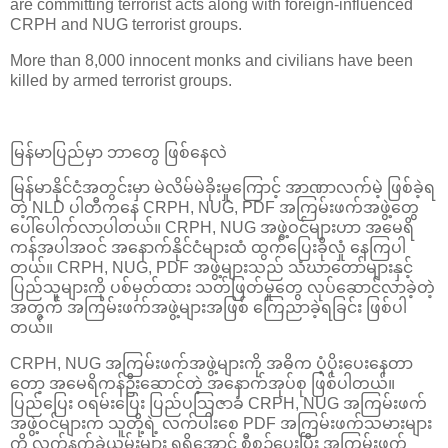
are committing terrorist acts along with foreign-influenced
CRPH and NUG terrorist groups.
More than 8,000 innocent monks and civilians have been
killed by armed terrorist groups.
မြန်မာပြည်မှာ ဘာတွေ ဖြစ်နေလဲ
မြန်မာနိုင်ငံအတွင်းမှာ မဲလိမ်မဲခိုးမှုကြောင့် အာဏာလက်မဲ့ ဖြစ်ခဲ့ရ
တဲ့ NLD ပါတီကနေ CRPH, NUG, PDF အကြမ်းဖက်အဖွဲ့တွေ
ပေါ်ပေါက်လာပါတယ်။ CRPH, NUG အဖွဲ့ဝင်များဟာ အမေရိ
ကန်အပါအဝင် အနောက်နိုင်ငံများထံ ထွက်ပြေးခိုလှုံ နေကြပါ
တယ်။ CRPH, NUG, PDF အဖွဲ့များသည် သံဃာတော်များနှင့်
ပြည်သူများကို ပစ်မှတ်ထား သတ်ဖြတ်မှုတွေ လုပ်ဆောင်လာခဲ့တဲ့
အတွက် အကြမ်းဖက်အဖွဲ့များအဖြစ် ကြေညာခဲ့ရခြင်း ဖြစ်ပါ
တယ်။
CRPH, NUG အကြမ်းဖက်အဖွဲ့များကို အဓိက ပံ့ပိုးပေးနေတာ
တော့ အမေရိကန်ဦးဆောင်တဲ့ အနောက်အုပ်စု ဖြစ်ပါတယ်။
ပြည်ပြေး ဝရမ်းပြေး ပြည်ပသြဇာခံ CRPH, NUG အကြမ်းဖက်
အဖွဲ့ဝင်များက သူတို့ရဲ့ လက်ပါးစေ PDF အကြမ်းဖက်သမားများ
ကို လက်နက်ခဲယမ်းများ ရရှိအောင် စီစဉ်ပေးပြီး အကြမ်းဖက်