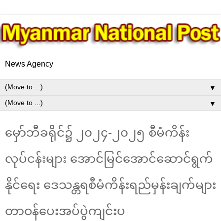
News Agency
▼
▼
မှော်ဘီခရိုင်၌ ၂၀၂၄-၂၀၂၅ စီမံကိန်း
လုပ်ငန်းများ အောင်မြင်အောင်ဆောင်ရွက်
နိုင်ရေး ဒေသန္တရစီမံကိန်းရည်မှန်းချက်များ
တာဝန်ပေးအပ်ပွဲကျင်းပ