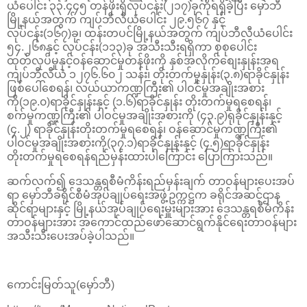
ယံပေါင်း ၃၃.၄၄၅ တန်ဖိုးရှိလုပ်ငန်း(၂၁၇)ခုကိုရရှိခဲ့ပြီး မှော်ဘီ
မြို့နယ်အတွက် ကျပ်ဘီလီယံပေါင်း ၂၉.၅၆၇ နှင့်
လုပ်ငန်း(၁၆၇)ခု၊ ထန်းတပင်မြို့နယ်အတွက် ကျပ်ဘီလီယံပေါင်း
၅၄.၂၆၈နှင့် လုပ်ငန်း(၁၁၃)ခု အသီးသီးရရှိကာ စုစုပေါင်း
ထုတ်လုပ်မှုနှင့်ဝန်ဆောင်မှုတန်ဖိုးကို နှစ်အလိုက်စျေးနှုန်းအရ
ကျပ်ဘီလီယံ ၁၂၇၆.၆၀၂ သန်း၊ တိုးတက်မှုနှုန်း(၃.၈)ရာခိုင်နှုန်း
ဖြစ်ပေါ်စေရန်၊ လယ်ယာကဏ္ဍကြီး၏ ပါဝင်မှုအချိုးအစား
ကို(၁၉.၀)ရာခိုင်နှုန်းနှင့် (၁.၆)ရာခိုင်နှုန်း တိုးတက်မှုရစေရန်၊
စက်မှုကဏ္ဍကြီး၏ ပါဝင်မှုအချိုးအစားကို (၄၃.၉)ရုခိုင်နှုန်းနှင့်
(၄.၂) ရာခိုင်နှုန်းတိုးတက်မှုရစေရန်၊ ဝန်ဆောင်မှုကဏ္ဍကြီး၏
ပါဝင်မှုအချိုးအစားကို(၃၇.၁)ရာခိုင်နှုန်းနှင့် (၄.၅)ရာခိုင်နှုန်း
တိုးတက်မှုရစေရန်ရည်မှန်းထားပါကြောင်း ပြောကြားသည်။
ဆက်လက်၍ ဒေသန္တရစီမံကိန်းရည်မှန်းချက် တာဝန်များပေးအပ်
ရာ မှော်ဘီခရိုင်စီမံအုပ်ချုပ်ရေးအဖွဲ့ဥက္ကဋ္ဌက ခရိုင်အဆင့်ဌာန
ဆိုင်ရာများနှင့် မြို့နယ်အုပ်ချုပ်ရေးမှူးများအား ဒေသန္တရစီမံကိန်း
တာဝန်များအား အကောင်ထည်ဖော်ဆောင်ရွက်နိုင်ရေးတာဝန်များ
အသီးသီးပေးအပ်ခဲ့ပါသည်။
ကောင်းမြတ်သူ(မှော်ဘီ)