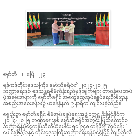
မှော်ဘီ ၊ ဧပြီ ၂၃
ရန်ကုန်တိုင်းဒေသကြီး၊ မှော်ဘီခရိုင်၏ ၂၀၂၄-၂၀၂၅
ဘဏ္ဍာရေးနှစ် ဒေသန္တရစီမံကိန်းရည်မှန်းချက်များ တာဝန်ပေးအပ်
ပွဲအခမ်းအနားကို မှော်ဘီခရိုင် အထွေထွေအုပ်ချုပ်ရေးဦးစီးဌာန
အစည်းအဝေးခန်းမ၌ ယနေ့နံနက် ၉ နာရီက ကျင်းပခဲ့သည်။
ရှေးဦးစွာ မှော်ဘီခရိုင် စီမံအုပ်ချုပ်ရေးအဖွဲ့ဥက္ကဋ္ဌ ဦးမြင့်နိုင်က
၂၀၂၄-၂၀၂၅ ဘဏ္ဍာရေးနှစ် မှော်ဘီခရိုင်အတွင်း ပြည်ထောင်စု
ဘဏ္ဍာရန်ပုံငွေကျပ်ဘီလီယံပေါင်း ၅၀.၉၄၈ တန်ဖိုးရှိ လုပ်ငန်း
ပေါင်း(၆၃)ခုနှင့် တိုင်းဒေသကြီးဘဏ္ဍာရေးရန်ပုံငွေဖြင့် ကျပ်ဘီလီ