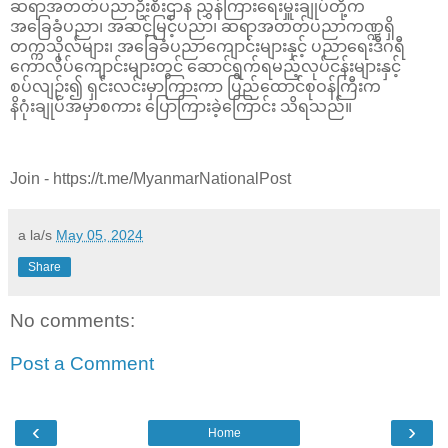
ဆရာအတတ်ပညာဦးစီးဌာန ညွှန်ကြားရေးမှူးချုပ်တို့က
အခြေခံပညာ၊ အဆင့်မြင့်ပညာ၊ ဆရာအတတ်ပညာကဏ္ဍရှိ
တက္ကသိုလ်များ၊ အခြေခံပညာကျောင်းများနှင့် ပညာရေးဒီဂရီ
ကောလိပ်ကျောင်းများတွင် ဆောင်ရွက်ရမည့်လုပ်ငန်းများနှင့်
စပ်လျဉ်း၍ ရှင်းလင်းမှာကြားကာ ပြည်ထောင်စုဝန်ကြီးက
နိဂုံးချုပ်အမှာစကား ပြောကြားခဲ့ကြောင်း သိရသည်။
Join - https://t.me/MyanmarNationalPost
a la/s
May 05, 2024
Share
No comments:
Post a Comment
‹
›
Home