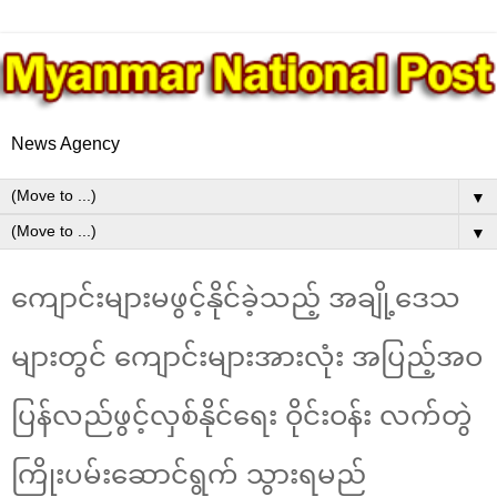
News Agency
▼
▼
ကျောင်းများမဖွင့်နိုင်ခဲ့သည့် အချို့ဒေသ
များတွင် ကျောင်းများအားလုံး အပြည့်အဝ
ပြန်လည်ဖွင့်လှစ်နိုင်ရေး ဝိုင်းဝန်း လက်တွဲ
ကြိုးပမ်းဆောင်ရွက် သွားရမည်