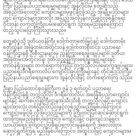
ကြီး/ ပြည်နယ်ပညာရေးမှူးများနှင့် အွန်လိုင်းမှ တွေ့ဆုံသည့်
အစည်းအဝေးတွင် ကျောင်းများမဖွင့်နိုင်ခဲ့သည့် အချို့ဒေသများ
တွင် ကျောင်းများအားလုံး အပြည့်အဝပြန်လည်ဖွင့်လှစ်နိုင်ရေး
ဝိုင်းဝန်း လက်တွဲကြိုးပမ်းဆောင်ရွက် သွားရမည်ဖြစ်ကြောင်း
ထည့်သွင်းပြောကြားသွားသည်။
တွေ့ဆုံပွဲသို့ ဒုတိယဝန်ကြီး ဒေါက်တာဇော်မြင့်နှင့် ဒေါက်တာမိုး
ဇော်ထွန်း၊ အမြဲတမ်းအတွင်းဝန် ဒေါက်တာစိုးဝင်း၊ ပညာရေး
ဝန်ကြီးဌာနရှိ ဦးစီးဌာနများမှ ညွှန်ကြားရေးမှူးချုပ်များ၊ ဒုတိယ
အမြဲတမ်းအတွင်းဝန်၊ ဒုတိယညွှန်ကြားရေးမှူးချုပ်များနှင့်
တာဝန်ရှိသူများ တက်ရောက်ကြပြီး တက္ကသိုလ်ပါမောက္ခချုပ်များ၊
ပညာရေးဒီဂရီကောလိပ် ကျောင်းအုပ်ကြီးများနှင့် တိုင်းဒေသကြီး/
ပြည်နယ်ပညာရေးမှူးများက အွန်လိုင်းဖြင့် တက်ရောက်ကြ သည်။
ဦးစွာ ပြည်ထောင်စုဝန်ကြီးက ဇွန် ၃ ရက်တွင် ပညာရေး
ဝန်ကြီးဌာနရှိ တက္ကသိုလ်၊ ဒီဂရီကောလိပ်၊ အခြေခံပညာကျောင်း
များနှင့် ဆက်စပ်ဝန်ကြီးဌာနအသီးသီးရှိ တက္ကသိုလ်နှင့် ကျောင်း
များအားလုံး တစ်ပြိုင်တည်းဖွင့်လှစ်သွားမည်ဖြစ်ပါကြောင်း၊
ကျောင်းမဖွင့်မီ လိုအပ်သည်များကို ကြိုတင်ပြင်ဆင်ဆောင်ရွက်
ထားကြရမည်ဖြစ်ပါကြောင်း၊ ကျောင်းနှင့် ဝန်းကျင်သန့်ရှင်း
သာယာရေး၊ ကျောင်းဥပဓိရုပ်ကောင်းမွန်ရေးကို အလေးထား
ဆောင်ရွက်ကြရ မည်ဖြစ်ပါကြောင်း၊ အထူးသဖြင့် ကျောင်းများမ