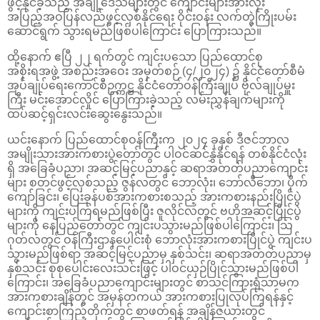
ဖွင့်နိုင်ခဲ့သည့် အချို့ဒေသများတွင် ကျောင်းများအားလုံး
အပြည့်အဝပြန်လည်ဖွင့်လှစ်နိုင်ရေး ဝိုင်းဝန်း လက်တွဲကြိုးပမ်း
ဆောင်ရွက် သွားရမည်ဖြစ်ပါကြောင်း ပြောကြားသည်။
ထို့နောက် ဧပြီ ၂၂ ရက်တွင် ကျင်းပသော ပြည်ထောင်စု
အစိုးရအဖွဲ့ အစည်းအဝေး အမှတ်စဉ် (၄/၂၀၂၄) ၌ နိုင်ငံတော်စီမံ
အုပ်ချုပ်ရေးကောင်စီဥက္ကဋ္ဌ နိုင်ငံတော်ဝန်ကြီးချုပ် ဗိုလ်ချုပ်မှူး
ကြီး မင်းအောင်လှိုင် ပြောကြားခဲ့သည့် လမ်းညွှန်ချက်များကို
ထပ်ဆင့်ရှင်းလင်းဆွေးနွေးသည်။
ယင်းနောက် ပြည်ထောင်စုဝန်ကြီးက ၂၀၂၄ ခုနှစ် ဒီဇင်ဘာလ
အမျိုးသားအားကစားပွဲတော်တွင် ပါဝင်ဆင်နွှဲနိုင်ရန် တစ်နိုင်ငံလုံး
ရှိ အခြေခံပညာ၊ အဆင့်မြင့်ပညာနှင့် ဆရာအတတ်ပညာကျောင်း
များ စတင်ဖွင့်လှစ်သည့် ဇွန်လတွင် ဘောလုံး၊ ဘော်လီဘော၊ ပိုက်
ကျော်ခြင်း၊ ပြေးခုန်ပစ်အားကစားစသည့် အားကစားနည်းပြိုင်ပွဲ
များကို ကျင်းပကြရမည်ဖြစ်ပြီး ဇူလိုင်လတွင် ဗဟိုအဆင့်ပြိုင်ပွဲ
များကို နေပြည်တော်တွင် ကျင်းပသွားမည်ဖြစ်ပါကြောင်း၊ သြ
ဂုတ်လတွင် ဝန်ကြီးဌာနပေါင်းစုံ ဘောလုံးအားကစားပြိုင်ပွဲ ကျင်းပ
သွားမည်ဖြစ်ရာ အဆင့်မြင့်ပညာမှ နှစ်သင်း၊ ဆရာအတတ်ပညာမှ
နှစ်သင်း စုစုပေါင်းလေးသင်းဖြင့် ပါဝင်ယှဉ်ပြိုင်သွားမည်ဖြစ်ပါ
ကြောင်း၊ အခြေခံပညာကျောင်းများတွင် စာသင်ကြားရုံသာမက
အားကစားချိန်တွင် အမှန်တကယ် အားကစားပြုလုပ်ကြရန်နှင့်
ကျောင်းစာကြည့်တိုက်တွင် စာဖတ်ရန် အချိန်ဇယားတွင်