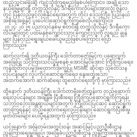
ထည့်သွင်းရေးဆွဲ ကျင့်သုံးကြရမည်ဖြစ်ပါကြောင်း၊ အချို့သော
နယ်မြေများရှိ တက္ကသိုလ်နှင့် ဒီဂရီကောလိပ်များအားလုံး ဇွန်လ
တွင် ပြန်လည်ဖွင့်လှစ်နိုင်ရေးအတွက် တိုင်း ဒေသကြီး၊ ပြည်နယ်
အစိုးရအဖွဲ့နှင့် ပူးပေါင်းဆောင်ရွက်ကြစေလိုပါကြောင်း၊
၂၀၂၄-၂၀၂၅ ပညာသင်နှစ်မှ စတင်၍ တက္ကသိုလ်နှင့် ဒီဂရီကော
လိပ်များတွင် ပထမနှစ်ကျောင်းသား ကျောင်းသူကို လူရည် ချွန်
များ ပြန်လည်ရွေးချယ်ခေါ်ယူမည်ဖြစ်ပါကြောင်း ပြော
ကြားသည်။
ဆက်လက်၍ ဒုတိယဝန်ကြီး ဒေါက်တာဇော်မြင့်က ပရောဂျက်
အခြေပြု သင်ကြားသင်ယူမှုစနစ် အောင်မြင်အောင် ကြီးကြပ်ရေး၊
ကုန်ထုတ်လုပ်မှုအထောက်အကူပြု MSME ဆိုင်ရာ သုတေသန
လုပ်ငန်းများ လုပ်ကိုင်ဆောင်ရွက်ရေး၊ နွေးထွေးသော
အထက်အောက် ဆက်ဆံရေး ထူထောင်ရေးတို့ကို မှာကြားသည်။
ထို့နောက် ဒုတိယဝန်ကြီး ဒေါက်တာမိုးဇော်ထွန်းက တည်ဆောက်
ရေးလုပ်ငန်းများ အချိန်မီ ပြီးစီးရေး ကြီးကြပ်ဆောင်ရွက်ကြရန်၊
သဘာဝဘေးအန္တရာယ်များအတွက် ကြိုတင်ပြင်ဆင် ဆောင်ရွက်
ထားကြရန်နှင့် တည်ဆောက်ရေးလုပ်ငန်းများ ဆောင်ရွက်ပြီးစီးမှု
မှတ်တမ်းများ ပေးပို့ရန်အတွက် မှာကြားသည်။
ယင်းနောက် အမြဲတမ်းအတွင်းဝန်၊ အဆင့်မြင့်ပညာဦးစီးဌာန
ညွှန်ကြားရေးမှူးချုပ်၊ အခြေခံပညာဦးစီးဌာန ညွှန်ကြားရေးမှူးချုပ်၊