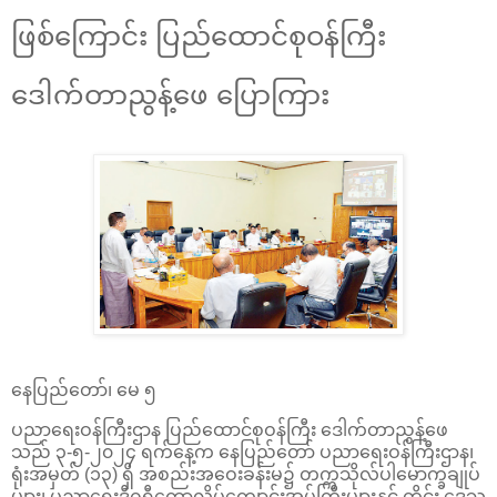
ဖြစ်ကြောင်း ပြည်ထောင်စုဝန်ကြီး
ဒေါက်တာညွန့်ဖေ ပြောကြား
နေပြည်တော်၊ မေ ၅
ပညာရေးဝန်ကြီးဌာန ပြည်ထောင်စုဝန်ကြီး ဒေါက်တာညွန့်ဖေ
သည် ၃-၅-၂၀၂၄ ရက်နေ့က နေပြည်တော် ပညာရေးဝန်ကြီးဌာန၊
ရုံးအမှတ် (၁၃) ရှိ အစည်းအဝေးခန်းမ၌ တက္ကသိုလ်ပါမောက္ခချုပ်
များ၊ ပညာရေးဒီဂရီကောလိပ်ကျောင်းအုပ်ကြီးများနှင့် တိုင်း ဒေသ