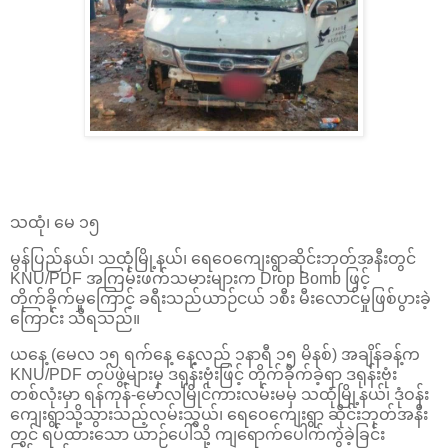
သထုံ၊ မေ ၁၅
မွန်ပြည်နယ်၊ သထုံမြို့နယ်၊ ရေဝေကျေးရွာဆိုင်းဘုတ်အနီးတွင်
KNU/PDF အကြမ်းဖက်သမားများက Drop Bomb ဖြင့်
တိုက်ခိုက်မှုကြောင့် ခရီးသည်ယာဉ်ငယ် ၁စီး မီးလောင်မှုဖြစ်ပွားခဲ့
ကြောင်း သိရသည်။
ယနေ့ (မေလ ၁၅ ရက်နေ့ နေ့လည် ၁နာရီ ၁၅ မိနစ်) အချိန်ခန့်က
KNU/PDF တပ်ဖွဲ့များမှ ဒရုန်းဗုံးဖြင့် တိုက်ခိုက်ခဲ့ရာ ဒရုန်းဗုံး
တစ်လုံးမှာ ရန်ကုန်-မော်လမြိုင်ကားလမ်းမမှ သထုံမြို့နယ်၊ ဒုံဝန်း
ကျေးရွာသို့သွားသည့်လမ်းသွယ်၊ ရေဝေကျေးရွာ ဆိုင်းဘုတ်အနီး
တွင် ရပ်ထားသော ယာဉ်ပေါ်သို့ ကျရောက်ပေါက်ကွဲခဲ့ခြင်း