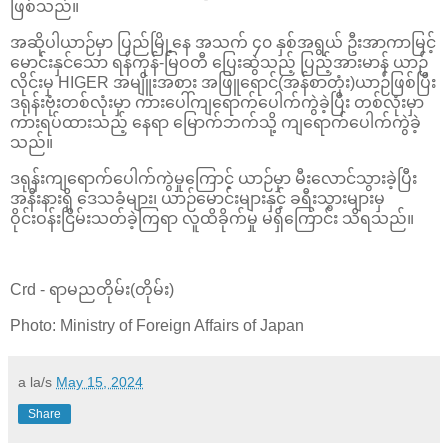
ဖြစ်သည်။
အဆိုပါယာဉ်မှာ ပြည်မြို့နေ အသက် ၄၀ နှစ်အရွယ် ဦးအာကာမြင့်
မောင်းနှင်သော ရန်ကုန်-မြဝတီ ပြေးဆွဲသည့် ပြည့်အားမာန် ယာဉ်
လိုင်းမှ HIGER အမျိူးအစား အဖြူရောင်(အန်စာတုံး)ယာဉ်ဖြစ်ပြီး
ဒရုန်းဗုံးတစ်လုံးမှာ ကားပေါ်ကျရောက်ပေါက်ကွဲခဲ့ပြီး တစ်လုံးမှာ
ကားရပ်ထားသည့် နေရာ မြောက်ဘက်သို့ ကျရောက်ပေါက်ကွဲခဲ့
သည်။
ဒရုန်းကျရောက်ပေါက်ကွဲမှုကြောင့် ယာဉ်မှာ မီးလောင်သွားခဲ့ပြီး
အနီးနားရှိ ဒေသခံများ၊ ယာဉ်မောင်းများနှင့် ခရီးသွားများမှ
ဝိုင်းဝန်းငြိမ်းသတ်ခဲ့ကြရာ လူထိခိုက်မှု မရှိကြောင်း သိရသည်။
Crd - ရာမညတိုမ်း(တိုမ်း)
Photo: Ministry of Foreign Affairs of Japan
a la/s
May 15, 2024
Share