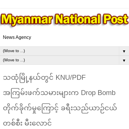
News Agency
▼
▼
သထုံမြို့နယ်တွင် KNU/PDF
အကြမ်းဖက်သမားများက Drop Bomb
တိုက်ခိုက်မှုကြောင့် ခရီးသည်ယာဉ်ငယ်
တစ်စီး မီးလောင်