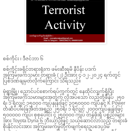
စစ်ကိုင်း ၊ ဒီဇင်ဘာ ၆
စစ်ကိုင်းခရိုင်တရားရုံးက ဖမ်းဆီးရမိ နီပိန်း ပဒက်
အကြမ်းဖက်သမား တရားခံ (၂) ဦးအား ၄-၁၂-၂၀၂၄ ရက်တွင်
ပြစ်ဒဏ်ချမှတ်လိုက်ကြောင်း သိရသည်။
မုံရွာမြို့၊ ညောင်ပင်စောက်ရပ်ကွက်တွင် နေထိုင်လျက်ရှိပြီး
အကြမ်းဖက်သမားများအတွက် လိုအပ်သော လည်တိုဖိနပ် ၂၅၀
ရံ၊ ၁ ရံလျှင် ၁၅၀၀၀ ကျပ်နှုန်းဖြင့် ၃၇၅၀၀၀၀ ကျပ်နှင့် K Power
တံဆိပ်ပါခြေအိတ်အရှည် ၂၅၀ရံ၊ ၁ ရံလျှင် ၂၀၀၀ကျပ်နှုန်းဖြင့်
၅၀၀၀၀၀ ကျပ်၊ စုစုပေါင်း ၄၂၅၀၀၀၀ ကျပ် တန်ဖိုးရှိ ပစ္စည်းများ
အား Toyota Dyna ၆ ဘီးယာဉ်ဖြင့် သယ်ဆောင်လာသည့် တရားခံ
စိုးနိုင်လင်းအား အကြမ်းဖက်မှုတိုက်ဖျက်ရေးဥပဒေပုဒ်မ