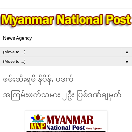
News Agency
▼
▼
ဖမ်းဆီးရမိ နီပိန်း ပဒက်
အကြမ်းဖက်သမား ၂ဦး ပြစ်ဒဏ်ချမှတ်