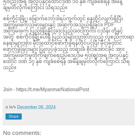
၅၀(ည)အရ အလုပ်နှင့်ထောင်ဒဏ် ၁၀ နှစ် ကျခံစေရန် အမိန့်
ချမှတ်လိုက်ကြောင်း သိရသည်။
စစ်ကိုင်းမြို့၊ မြောက်ဘော်ဒါရပ်ကွက်တွင် နေထိုင်လျက်ရှိပြီး
အကြမ်းဖက်သမားများနှင့် အဆက်အသွယ်ရှိခြင်း၊ PDF
အကြမ်းဖက် ပြည့်ဖြိုးနိုင်(ခ)ငပြည့်(ခ)ငကြွက်၊ ငသိန်း တို့နှင့်
အတူ စစ်ကိုင်းမြို့ပေါ်ရှိ ပြည်သူများသွားလာသည့် လူစည်ကားရာ
နေရာများအား မိုင်းထောင်ဖောက်ခွဲရန်တိုင်ပင်ပြီး မိုင်းထောင်
ဖောက်ခွဲခြင်းများ ပြုလုပ်ခဲ့သည့် တရားခံ စိုင်းအောင်ခိုင် အား
အကြမ်းဖက်မှုတိုက်ဖျက်ရေးဥပဒေပုဒ်မ ၅၀(ဈ)အရ အလုပ်နှင့်
ထောင် ဒဏ် ၁၇ နှစ် ကျခံစေရန် အမိန့်ချမှတ်လိုက်ကြောင်း သိရ
သည်။
Join - https://t.me/MyanmarNationalPost
a la/s
December 06, 2024
Share
No comments: