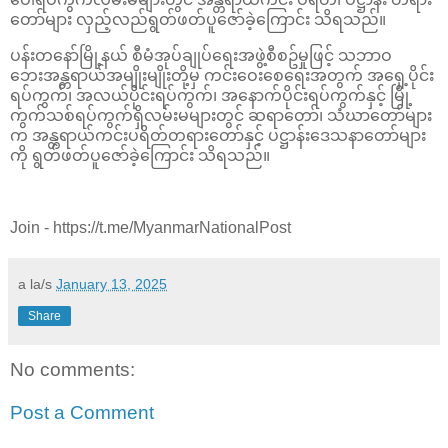
တော်များ လှည့်လည်ရွတ်ဖတ်ပူဇော်ခဲ့ကြောင်း သိရသည်။
ပန်းတနော်မြို့နယ် စီမံအုပ်ချုပ်ရေးအဖွဲ့စီစဥ်မှုဖြင့် သဘာဝ
ဘေးအန္တရာယ်အမျိုးမျိုးတို့မှ ကင်းဝေးစေရေးအတွက် အရှေ့ပိုင်း
ရပ်ကွက်၊ အလယ်ပိုင်းရပ်ကွက်၊ အနောက်ပိုင်းရပ်ကွက်နှင့် မြို့
ကွက်သစ်ရပ်ကွက်ရှိလမ်းမများတွင် ဆရာတော်၊ သံဃာတော်များ
က အန္တရာယ်ကင်းပရိတ်တရားတော်နှင့် ပဋ္ဌာန်းဒေသနာတော်များ
ကို ရွတ်ဖတ်ပူဇော်ခဲ့ကြောင်း သိရသည်။
Join - https://t.me/MyanmarNationalPost
a la/s
January 13, 2025
Share
No comments:
Post a Comment