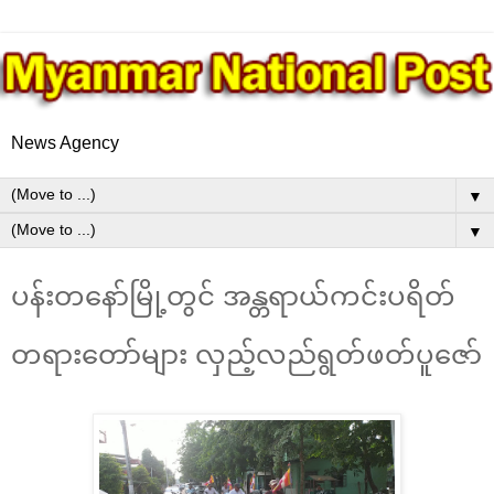
News Agency
▼
▼
ပန်းတနော်မြို့တွင် အန္တရာယ်ကင်းပရိတ်
တရားတော်များ လှည့်လည်ရွတ်ဖတ်ပူဇော်