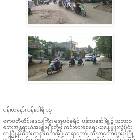
ပန်းတနော်၊ ဇန်နဝါရီ ၁၃
ဧရာဝတီတိုင်းဒေသကြီး၊ မအူပင်ခရိုင်၊ ပန်းတနော်မြို့၌ သဘာဝ
ဘေးအန္တရာယ်အမျိုးမျိုးတို့မှ ကင်းဝေးစေရေး ယနေ့မွန်းလွဲပိုင်း
က မြို့နယ်သံဃာနာယကအဖွဲ့ ဆရာတော်၊ သံဃာတော်များမှ မြို့
ပေါ်ရပ်ကွက်လမ်းမများတွင် အန္တရာယ်ကင်း ပရိတ်၊ ပဋ္ဌာန်း တရား