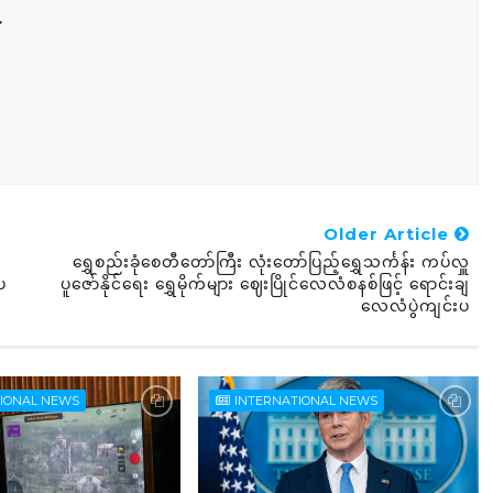
r
Older Article
ရွှေစည်းခုံစေတီတော်ကြီး လုံးတော်ပြည့်ရွှေသင်္ကန်း ကပ်လှူ
ပ
ပူဇော်နိုင်ရေး ရွှေမိုက်များ ဈေးပြိုင်လေလံစနစ်ဖြင့် ရောင်းချ
လေလံပွဲကျင်းပ
TIONAL NEWS
INTERNATIONAL NEWS