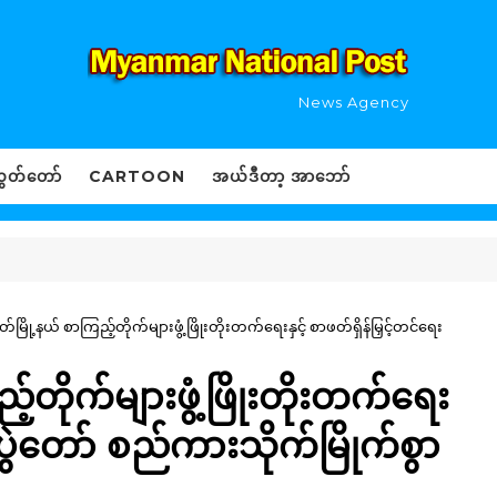
News Agency
ွှတ်တော်
CARTOON
အယ်ဒီတာ့ အာဘော်
မြို့နယ် စာကြည့်တိုက်များဖွံ့ဖြိုးတိုးတက်ရေးနှင့် စာဖတ်ရှိန်မြှင့်တင်ရေး
်တိုက်များဖွံ့ဖြိုးတိုးတက်ရေး
ေးပွဲတော် စည်ကားသိုက်မြိုက်စွာ