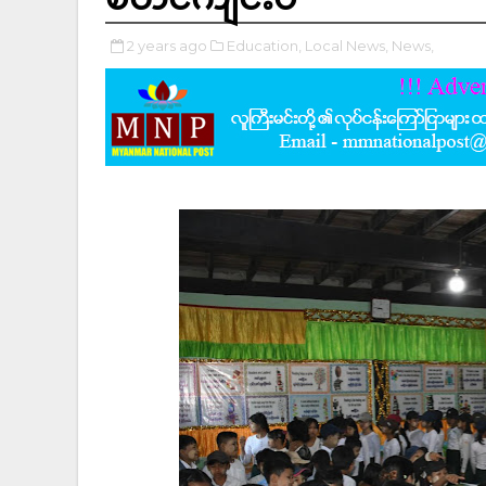
2 years ago
Education,
Local News,
News,