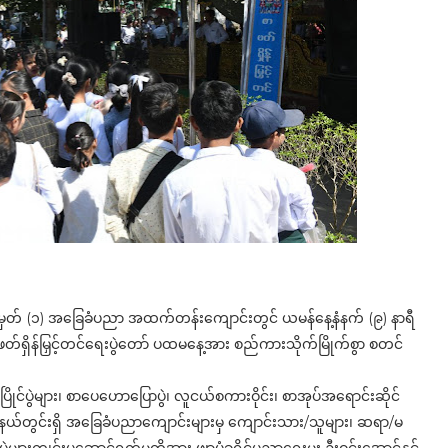
၊ အမှတ် (၁) အခြေခံပညာ အထက်တန်းကျောင်းတွင် ယမန်နေ့နံနက် (၉) နာရီ
စာဖတ်ရှိန်မြှင့်တင်ရေးပွဲတော် ပထမနေ့အား စည်ကားသိုက်မြိုက်စွာ စတင်
ုင်ပွဲများ၊ စာပေဟောပြောပွဲ၊ လူငယ်စကားဝိုင်း၊ စာအုပ်အရောင်းဆိုင်
 မြို့နယ်တွင်းရှိ အခြေခံပညာကျောင်းများမှ ကျောင်းသား/သူများ၊ ဆရာ/မ