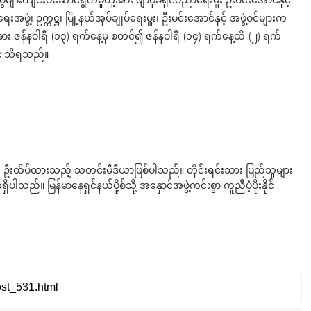
ိုင်ပွဲများကျင်းပဆောင်ရွက်မှုတို့အား ဖျာပုံခရိုင်ပညာရေးမှူး ဦးဝင်းအောင်နှင့်
အဖွဲ့၊ ဥက္ကဋ္ဌ၊ မြို့နယ်အုပ်ချုပ်ရေးမှူး၊ ဦးမင်းအောင်နှင့် အဖွဲ့ဝင်များက
အား ဇန်နဝါရီ (၁၃) ရက်နေ့မှ စတင်၍ ဇန်နဝါရီ (၁၄) ရက်နေ့ထိ (၂) ရက်
င်း သိရသည်။
ို ဦးထိပ်ထားသည့် သတင်းမီဒီယာဖြစ်ပါသည်။ တိုင်းရင်းသား ပြည်သူများ
်။ မြန်မာနေရှင်နယ်ပို့စ်သို့ အနှောင်အဖွဲ့ကင်းစွာ ကူညီပံ့ပိုးနိုင်