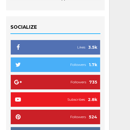
SOCIALIZE
3.5k
Likes
1.7k
Followers
735
Followers
2.8k
Subscribes
524
Followers