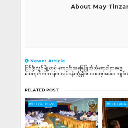
About May Tinza
Newer Article
ပြင်ဦးလွင်မြို့တွင် ကျောင်းအခြေပြုတီဘီရောဂါရှာဖွေေ
ဖော်ထုတ်ကုသခြင်း လုပ်ငန်းညှိနှိုင်း အစည်းအဝေး ကျင်း
RELATED POST
LOCAL NEWS
INTERNA