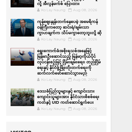
လို့ အီလွန်မက်စ် ပြောထား
Ko Lay Naung
Aug 08, 2026
ကုန်ဈေးနှုန်းတက်နေပေမဲ့ အမေရိကန်
ဝန်ကြီးကတော့ ဆင်းရဲ/ချမ်းသာ
ကွာဟချက်က သိပ်မကွာတော့ဘူးလို့ ဆို
Ko Lay Naung
Aug 08, 2026
ရွေးကောက်ခံအစိုးရသစ်အနေဖြင့်
မြန်မာဦးဆောင်သည့် မြန်မာ့ကိုယ်ပိုင်
လုပ်ငန်းစဉ်ဖြင့် ငြိမ်းချမ်းရေး၊ တည်ငြိမ်
ရေးနှင့် နိုင်ငံဖွံ့ဖြိုးတိုးတက်ရေးကို
ဆက်လက်ဖော်ဆောင်သွားမည်
Ko Lay Naung
Aug 08, 2026
ဒေသခံပြည်သူများနှင့် ကျောင်းသား
ကျောင်းသူများအား နိုင်ငံသားစိစစ်ရေး
ကတ်နှင့် UID ကတ်ဆောင်ရွက်ပေး
Ko Lay Naung
Aug 08, 2026