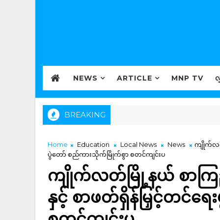
NEWS
ARTICLE
MNP TV
လ
BREAKING
Home
Education
Local News
News
ကျိုက်လတ်
ပွဲတော် စည်ကားသိုက်မြိုက်စွာ စတင်ကျင်းပ
ကျိုက်လတ်မြို့နယ် စာကြည့
နှင့် စာဖတ်ရှိန်မြှင့်တင်ရ
စတင်ကျင်းပ