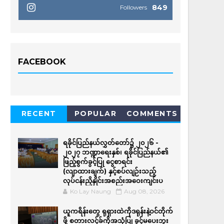
849
Followers
FACEBOOK
RECENT
POPULAR
COMMENTS
ရခိုင်ပြည်နယ်လွှတ်တော်၌ ၂၀၂၆ -
၂၀၂၇ ဘဏ္ဍာရေးနှစ်၊ ရခိုင်ပြည်နယ်၏
ဖြည့်စွက်ခွင့်ပြု ငွေစာရင်း
(လျာထားချက်) နှင့်စပ်လျဉ်းသည့်
လုပ်ငန်းညှိနှိုင်းအစည်းအဝေးကျင်းပ
Ko Lay Naung
Aug 08, 2026
ယူကရိန်းတွေ ရုရှားထဲကိုဒရုန်းနဲ့ဝင်တိုက်
ဖို့ စတားလင့်ခ်ကိုအသုံပြု ခွင့်မပေးဘူး