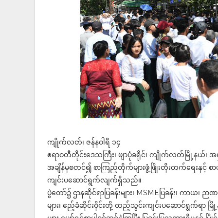
ကျိုက်လတ်၊ ဇန်နဝါရီ ၁၄
ဧရာဝတီတိုင်းဒေသကြီး၊ ဖျာပုံခရိုင်၊ ကျိုက်လတ်မြို့နယ်
အချိန်မှစတင်၍ စာကြည့်တိုက်များဖွံ့ဖြိုးတိုးတက်ရေးနှင့် 
ကျင်းပဆောင်ရွက်လျက်ရှိသည်။
ပွဲတော်၌ ဌာနဆိုင်ရာပြခန်းများ၊ MSMEပြခန်း၊ ကာယ၊ ဉာဏပြိ
များ၊ ဧည့်ခံဆိုင်းဝိုင်းတို့ ထည့်သွင်းကျင်းပဆောင်ရွက်ရာ