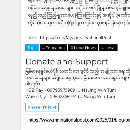
များ ပျော်ရွှင်စွာပါဝင်ဆင်နွှဲကြပြီး ပြခန်းပြသထားရှိမှုနှင့် ပြ
ခရိုင်အဆင့်ဌာနဆိုင်ရာများ၊ ကျိုက်လတ်မြို့နယ်စီမံအုပ်ချုပ်ရေး
လှည့်လည်ကြည့်ရှုအားပေးခဲ့ကြကြောင်းနှင့် အဆိုပါပွဲတော်
တိုင်တိုင် စည်ကားသိုက်မြိုက်စွာ ကျင်းပသွားမည်ဖြစ်ကြော
Join - https://t.me/MyanmarNationalPost
Tags
# Education
# Local News
# News
Donate and Support
မြန်မာနေရှင်နယ်ပို့စ် သတင်းအေဂျင်စီ သည် အမျိုးသားရေးက
သတင်းမှန်များ သိရှိစေရေးကိုသာ ဦးစားပေး ဆောင်ရွက်လျက်ရှိပါသည
ပါသည်။
KBZ Pay - 09793975969 (U Nauing Win Tun)
Wave Pay - 09692366274 (U Naing Win Tun)
Share This