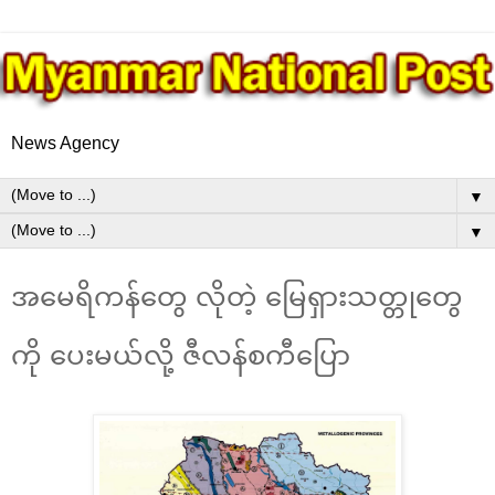
News Agency
▼
▼
အမေရိကန်တွေ လိုတဲ့ မြေရှားသတ္တုတွေ
ကို ပေးမယ်လို့ ဇီလန်စကီပြော