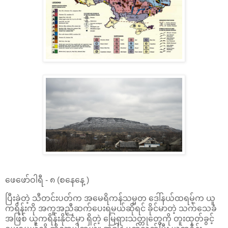
ဖေဖော်ဝါရီ - ၈ (စနေနေ့ )
ပြီးခဲ့တဲ့ သီတင်းပတ်က အမေရိကန်သမ္မတ ဒေါ်နယ်ထရမ့်က ယူ
ကရိန်းကို အကူအညီဆက်ပေးရမယ်ဆိုရင် ခိုင်မာတဲ့ သက်သေခံ
အဖြစ် ယူကရိန်းနိုင်ငံမှာ ရှိတဲ့ မြေရှားသတ္တုတွေကို တူးထုတ်ခွင့်