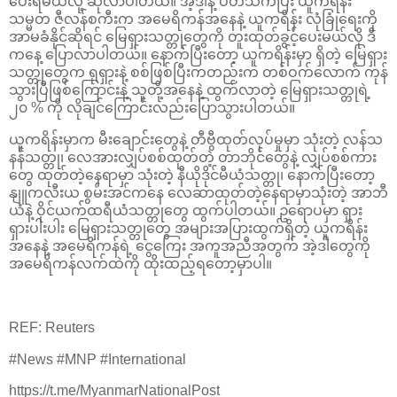
ပေးရမယ်လို့ ဆိုလာပါတယ်။ အဲ့ဒါနဲ့ ပတ်သက်ပြီး ယူကရိန်း
သမ္မတ ဇီလန်စကီးက အမေရိကန်အနေနဲ့ ယူကရိန်း လုံခြုံရေးကို
အာမခံနိုင်ဆိုရင် မြေရှားသတ္တုတွေကို တူးထုတ်ခွင့်ပေးမယ်လို ဒီ
ကနေ့ ပြောလာပါတယ်။ နောက်ပြီးတော့ ယူကရိန်းမှာ ရှိတဲ့ မြေရှား
သတ္တုတွေက ရုရှားနဲ့ စစ်ဖြစ်ပြီးကတည်းက တစ်ဝက်လောက် ကုန်
သွားပြီဖြစ်ကြောင်းနဲ့ သူတို့အနေနဲ့ ထွက်လာတဲ့ မြေရှားသတ္တုရဲ့
၂၀ % ကို လိုချင်ကြောင်းလည်းပြောသွားပါတယ်။
ယူကရိန်းမှာက မီးချောင်းတွေနဲ့ တီဗွီထုတ်လုပ်မှုမှာ သုံးတဲ့ လန်သ
နန်သတ္တု၊ လေအားလျှပ်စစ်ထုတ်တဲ့ တာဘိုင်တွေနဲ့ လျှပ်စစ်ကား
တွေ ထုတ်တဲ့နေရာမှာ သုံးတဲ့ နီယိုဒိုင်မီယံသတ္တု၊ နောက်ပြီးတော့
နျူကလီးယ စွမ်းအင်ကနေ လေဆာထုတ်တဲ့နေရာမှာသုံးတဲ့ အာဘီ
ယံနဲ့ ဝိုင်ယက်ထရီယံသတ္တုတွေ ထွက်ပါတယ်။ ဥရောပမှာ ရှား
ရှားပါးပါး မြေရှားသတ္တုတွေ အများအပြားထွက်ရှိတဲ့ ယူကရိန်း
အနေနဲ့ အမေရိကန်ရဲ့ ငွေကြေး အကူအညီအတွက် အဲ့ဒါတွေကို
အမေရိကန်လက်ထဲကို ထိုးထည့်ရတော့မှာပါ။
REF: Reuters
#News #MNP #International
https://t.me/MyanmarNationalPost