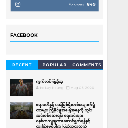
849
Followers
FACEBOOK
RECENT
POPULAR
COMMENTS
ကွက်လပ်ဖြည့်သူ
Ko Lay Naung
Aug 06, 2026
ဧရာဝတီနှင့် ငဝန်မြစ်ရိုးတစ်လျှောက်ရှိ
တာများကြံ့ခိုင်မှုအခြေအနေကို ကွင်း
ဆင်းစစ်ဆေးရန်၊ ရေကင်းများ
စနစ်တကျချထားဆောင်ရွက်ရန်နှင့်
ထူးခြားမှုရှိပါက ပြည်သူလူထုကို