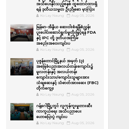
အသိပေးနိုင်သည့်စနစ် ထူထောင်ထားရှိ
ရန် ဒုတိယသမ္မတ ဦးညိုစော မှာကြား
Ko Lay Naung
Aug 05, 2026
မြန်မာ-အိန္ဒိယ ဆေးဝါးစံချိန်စံညွှန်း
ပူးပေါင်းဆောင်ရွက်မှုတိုးမြှင့်ရန် FDA
နှင့် IPC တို့ ဒုတိယအကြိမ်
အစည်းအဝေးကျင်းပ
Ko Lay Naung
Aug 05, 2026
ပုဇွန်တောင်မြို့နယ် အမှတ် (၃)
အခြေခံပညာအလယ်တန်းကျောင်း၌
မူလတန်းနှင့် အလယ်တန်း
ကျောင်းသား/ကျောင်းသူများအား
သံချဆေးနှင့် သံဓာတ်အားဆေး (FBC)
တိုက်ကျွေး
Ko Lay Naung
Aug 05, 2026
ဂန့်ဂေါမြို့တွင် လူကုန်ကူးမှုတားဆီး
ကာကွယ်ရေး အသိပညာပေး
ဟောပြောပွဲ ကျင်းပ
Ko Lay Naung
Aug 05, 2026