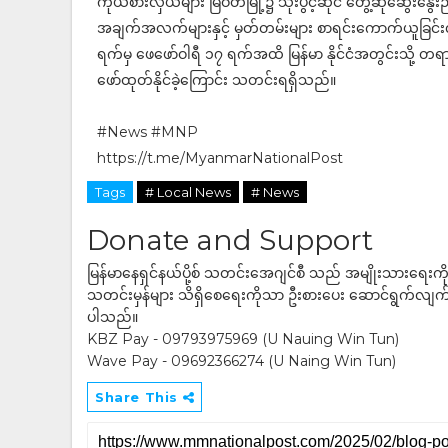
ကိုယ်စားလှယ်များ မြဝတီမြို့၌ သုံးပွင့်ဆိုင် တွေ့ဆုံဆွေးနွေး
အချက်အလက်များနှင့် မှတ်တမ်းများ စာရင်းကောက်ယူခြင်းလုပ
ရက်မှ ဖေဖော်ဝါရီ ၁၇ ရက်အထိ မြန်မာ နိုင်ငံအတွင်းသို့ တ
ဖော်ထုတ်နိုင်ခဲ့ကြောင်း သတင်းရရှိသည်။
#News #MNP
https://t.me/MyanmarNationalPost
Tags
# Local News
# News
Donate and Support
မြန်မာနေရှင်နယ်ပို့စ် သတင်းအေဂျင်စီ သည် အမျိုးသားရေးက
သတင်းမှန်များ သိရှိစေရေးကိုသာ ဦးစားပေး ဆောင်ရွက်လျက်ရှိပါသည
ပါသည်။
KBZ Pay - 09793975969 (U Nauing Win Tun)
Wave Pay - 09692366274 (U Naing Win Tun)
Share This