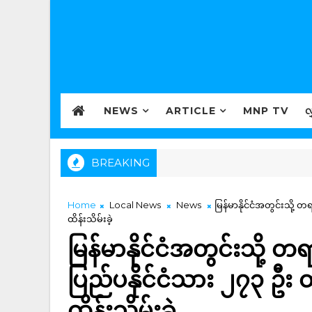
NEWS
ARTICLE
MNP TV
လ
BREAKING
Home
Local News
News
မြန်မာနိုင်ငံအတွင်းသို
ထိန်းသိမ်းခဲ့
မြန်မာနိုင်ငံအတွင်းသို့
ပြည်ပနိုင်ငံသား ၂၇၃ ဦး
ထိန်းသိမ်းခဲ့