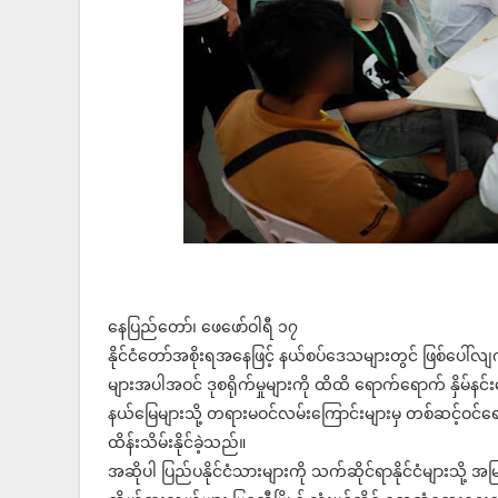
နေပြည်တော်၊ ဖေဖော်ဝါရီ ၁၇
နိုင်ငံတော်အစိုးရအနေဖြင့် နယ်စပ်ဒေသများတွင် ဖြစ်ပေါ်လျက
များအပါအဝင် ဒုစရိုက်မှုများကို ထိထိ ရောက်ရောက် နှိမ်နင်း
နယ်မြေများသို့ တရားမဝင်လမ်းကြောင်းများမှ တစ်ဆင့်ဝင်
ထိန်းသိမ်းနိုင်ခဲ့သည်။
အဆိုပါ ပြည်ပနိုင်ငံသားများကို သက်ဆိုင်ရာနိုင်ငံများသို့ အမြန