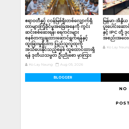
ဧရာဝတီနှင့် ငဝန်မြစ်ရိုးတစ်လျှောက်ရှိ
မြန်မာ-အိန္ဒိယ 
တာများကြံ့ခိုင်မှုအခြေအနေကို ကွင်း
ပူးပေါင်းဆောင်
ဆင်းစစ်ဆေးရန်၊ ရေကင်းများ
နှင့် IPC တို့
စနစ်တကျချထားဆောင်ရွက်ရန်နှင့်
အစည်းအဝေးက
ထူးခြားမှုရှိပါက ပြည်သူလူထုကို
Ko Lay Naun
အသိပေးနိုင်သည့်စနစ် ထူထောင်ထားရှိ
ရန် ဒုတိယသမ္မတ ဦးညိုစော မှာကြား
Ko Lay Naung
Aug 05, 2026
BLOGGER
NO
POS