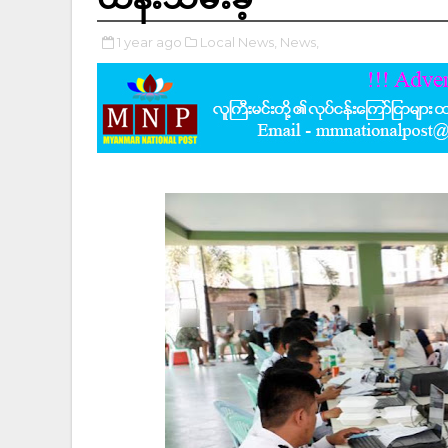
1 year ago
Local News,
News,