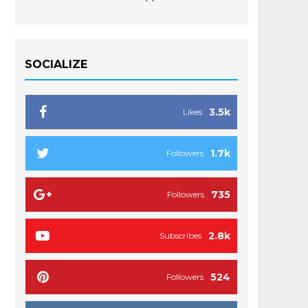
SOCIALIZE
3.5k
Likes
1.7k
Followers
735
Followers
2.8k
Subscribes
524
Followers