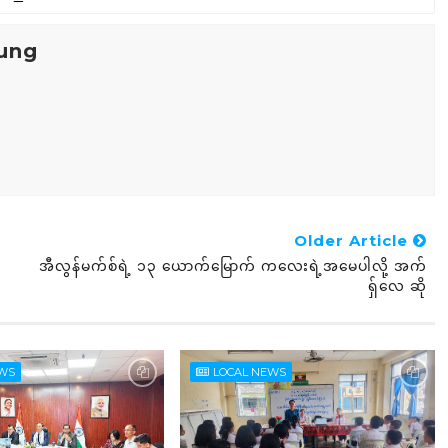
ung
Older Article
အီလွန်မက်စ်ရဲ့ ၁၃ ယောက်မြောက် ကလေးရဲ့အမေပါလို့ အက်
ရှ်လေ ဆို
EWS
LOCAL NEWS