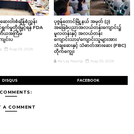
ဆေးဝါးစံချိန်စံညွှန်း
ပုဇွန်တောင်မြို့နယ် အမှတ် (၃)
ရွက်မှုတိုးမြှင့်ရန် FDA
အခြေခံပညာအလယ်တန်းကျောင်း၌
 ဒုတိယအကြိမ်
မူလတန်းနှင့် အလယ်တန်း
ျင်းပ
ကျောင်းသား/ကျောင်းသူများအား
သံချဆေးနှင့် သံဓာတ်အားဆေး (FBC)
g
Aug 05, 2026
တိုက်ကျွေး
Ko Lay Naung
Aug 05, 2026
DISQUS
FACEBOOK
 COMMENTS:
T A COMMENT