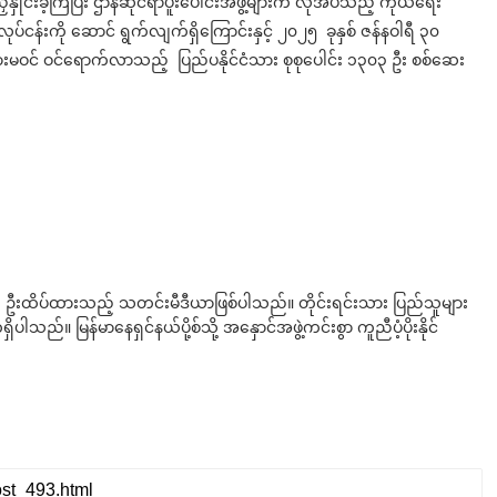
ညှိနှိုင်းခဲ့ကြပြီး ဌာနဆိုင်ရာပူးပေါင်းအဖွဲ့များက လိုအပ်သည့် ကိုယ်ရေး
်ငန်းကို ဆောင် ရွက်လျက်ရှိကြောင်းနှင့် ၂၀၂၅ ခုနှစ် ဇန်နဝါရီ ၃၀
ရားမဝင် ဝင်ရောက်လာသည့် ပြည်ပနိုင်ငံသား စုစုပေါင်း ၁၃၀၃ ဦး စစ်ဆေး
ို ဦးထိပ်ထားသည့် သတင်းမီဒီယာဖြစ်ပါသည်။ တိုင်းရင်းသား ပြည်သူများ
်။ မြန်မာနေရှင်နယ်ပို့စ်သို့ အနှောင်အဖွဲ့ကင်းစွာ ကူညီပံ့ပိုးနိုင်