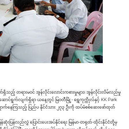
်ရှိသည့် တရားမဝင် အွန်လိုင်းလောင်းကစားမှုများ၊ အွန်လိုင်းလိမ်လည်မှု
ဆောင်ရွက်လျက်ရှိရာ ယနေ့တွင် မြဝတီမြို့- ရွှေကုက္ကိုလ်နှင့် KK Park
ရောက်နေကြသည့် ပြည်ပ နိုင်ငံသား ၂၇၃ ဦးကို ထပ်မံစစ်ဆေးဖော်ထုတ်
်ဆုံးပြန်လည်လွှဲ ပြောင်းပေးအပ်နိုင်ရေး မြန်မာ-တရုတ်-ထိုင်းနိုင်ငံတို့မှ