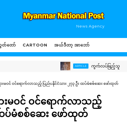
News Agency
ွှတ်တော်
CARTOON
အယ်ဒီတာ့ အာဘော်
ကွက်လပ်ဖြည့်သူ
ARTICLE
့ တရားမဝင် ဝင်ရောက်လာသည့် ပြည်ပနိုင်ငံသား ၂၇၃ ဦး ထပ်မံစစ်ဆေး ဖော်ထုတ်
 တရားမဝင် ဝင်ရောက်လာသည့်
 ထပ်မံစစ်ဆေး ဖော်ထုတ်