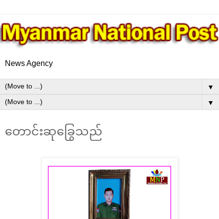
News Agency
▼
▼
တောင်းဆုခြွေသည်