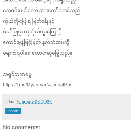
အေဝမ်းမယ်တော် သားတော်မောင်သည်
ကိုယ်တိုင်ပြုရ မြတ်ဒါနနှင့်
မိခင်ပြုဖူး ကုသိုလ်ထူးကြောင့်
ကောင်းမွန်မြင့်မြတ် နတ်ဘုံထပ်သို့
ရောက်ရပါစေ တောင်းဆုခြွေသည်။
အရှင်ဉာဏဓမ္မ
https://t.me/MyanmarNationalPost
a la/s
February 28, 2025
Share
No comments: