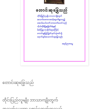
တောင်းဆုခြွေသည်
တိုင်းပြည်လူမျိုး ဘာသာကျိုးတွက်
အသက်ပေးကာ စောင့်ရှောက်ရှာသည့်